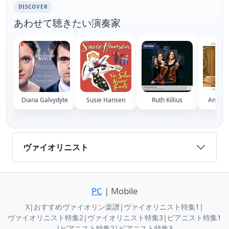
DISCOVER
あわせて聴きたい演奏家
Diana Galvydyte
Susie Hansen
Ruth Killius
Anna M
ヴァイオリニスト
PC
| Mobile
X
|
おすすめヴァイオリン楽譜
|
ヴァイオリニスト特集1
|
ヴァイオリニスト特集2
|
ヴァイオリニスト特集3
|
ピアニスト特集1
|
ピアニスト特集2
|
ピアニスト特集3