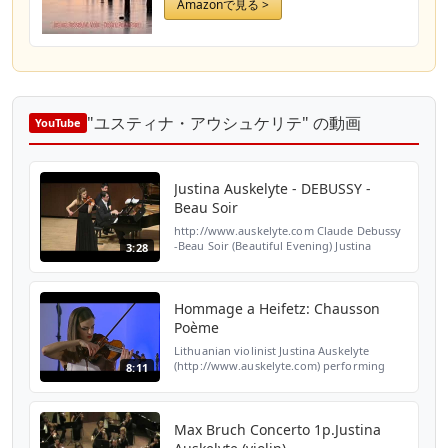
Amazonで見る >
"ユスティナ・アウシュケリテ" の動画
YouTube
Justina Auskelyte - DEBUSSY -
Beau Soir
http://www.auskelyte.com Claude Debussy
-Beau Soir (Beautiful Evening) Justina
3:28
Auškelytė, violin Cesare Pezzi, piano Paul
Recital Hall - Lincoln Center New York -
April 2015
Hommage a Heifetz: Chausson
Poème
Lithuanian violinist Justina Auskelyte
(http://www.auskelyte.com) performing
8:11
Ernest Chausson's Poème Op. 25 for violin
and orchestra, together with St.
Christopher Chamber Orche...
Max Bruch Concerto 1p.Justina