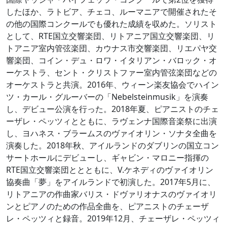
したほか、ラトビア、チェコ、ルーマニアで開催されたそ
の他の国際コンクールでも優れた成績を収めた。ソリスト
として、RTE国立交響楽団、リトアニア国立交響楽団、リ
トアニア室内管弦楽団、カウナス市交響楽団、リエパヤ交
響楽団、コイン・デュ・ロワ・イタリアン・バロック・オ
ーケストラ、セント・クリストファー室内管弦楽団などの
オーケストラと共演。2016年、ウィーン楽友協会でハイン
ツ・カール・グルーバーの「Nebelsteinmusik」を演奏
し、デビュー公演を行った。2018年夏、ピアニストのチェ
ーザレ・ペッツィとともに、ラヴェンナ国際音楽祭に出演
し、ヨハネス・ブラームスのヴァイオリン・ソナタ全曲を
演奏した。2018年秋、アイルランドのダブリンの国立コン
サートホールにデビューし、ギャビン・マロニー指揮の
RTE国立交響楽団ととともに、V.ケネディのヴァイオリン
協奏曲「夢」をアイルランドで初演した。2017年5月に、
リトアニアの作曲家バリス・ドヴァリオナスのヴァイオリ
ンとピアノのための作品全曲を、ピアニストのチェーザ
レ・ペッツィと録音。2019年12月、チェーザレ・ペッツィ