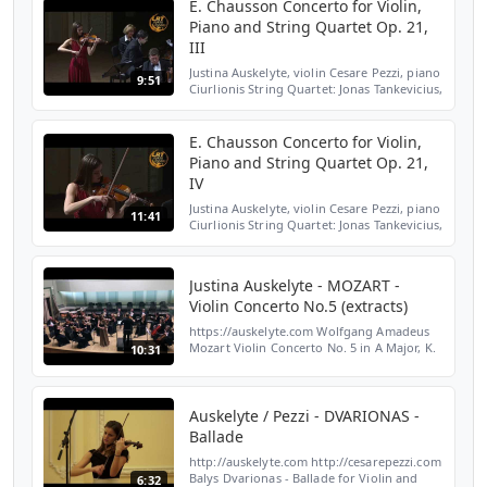
E. Chausson Concerto for Violin,
Piano and String Quartet Op. 21,
III
Justina Auskelyte, violin Cesare Pezzi, piano
9:51
Ciurlionis String Quartet: Jonas Tankevicius,
I violin Darius Diksaitis, II violin Gediminas
Dacinskas, viola Saulius Lipcius, cello
E. Chausson Concerto for Violin,
Piano and String Quartet Op. 21,
IV
Justina Auskelyte, violin Cesare Pezzi, piano
11:41
Ciurlionis String Quartet: Jonas Tankevicius,
I violin Darius Diksaitis, II violin Gediminas
Dacinskas, viola Saulius Lipcius, cello
Justina Auskelyte - MOZART -
Violin Concerto No.5 (extracts)
https://auskelyte.com Wolfgang Amadeus
Mozart Violin Concerto No. 5 in A Major, K.
10:31
219 Justina Auskelyte, violinist Vilmantas
Kaliunas, conductor Kaunas City Symphony
Orchestra ...
Auskelyte / Pezzi - DVARIONAS -
Ballade
http://auskelyte.com http://cesarepezzi.com
Balys Dvarionas - Ballade for Violin and
6:32