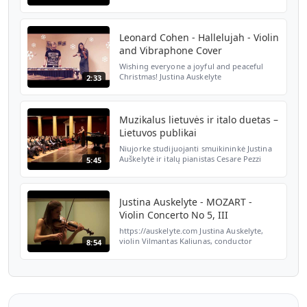
Piano (1960) #classicalmusic #violin #piano
#concert #live #dvarionas
Leonard Cohen - Hallelujah - Violin
and Vibraphone Cover
Wishing everyone a joyful and peaceful
Christmas! Justina Auskelyte
2:33
https://auskelyte.com Andrius Rekasius
https://rekasius.lt
Muzikalus lietuvės ir italo duetas –
Lietuvos publikai
Niujorke studijuojanti smuikininkė Justina
Auškelytė ir italų pianistas Cesare Pezzi
5:45
Lietuvoje surengė labdaringus koncertus.
Klausytojai mėgavosi talentingo muzikalaus
dueto at...
Justina Auskelyte - MOZART -
Violin Concerto No 5, III
https://auskelyte.com Justina Auskelyte,
violin Vilmantas Kaliunas, conductor
8:54
Kaunas City Symphony Orchestra Kaunas
State Philharmonic Hall #classicalmusic
#mozart #concert #live