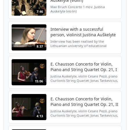
Auskelyte (violin)
Max Bruch Concerto 1 mov. Justina
Auskelyte (violin)
7:46
Interview with a successful
person, violinist Justina Auškelytė
Interview has been realised by the
Lithuanian university of educational
8:37
sciences within the European project
“School & Work” Project Number: 2014-1-
IT02-KA201-003985
E. Chausson Concerto for Violin,
Piano and String Quartet Op. 21, I
Justina Auskelyte, violin Cesare Pezzi, piano
Ciurlionis String Quartet: Jonas Tankevicius,
15:06
I violin Darius Diksaitis, II violin Gediminas
Dacinskas, viola Saulius Lipcius, cello
E. Chausson Concerto for Violin,
Piano and String Quartet Op. 21, II
Justina Auskelyte, violin Cesare Pezzi, piano
Ciurlionis String Quartet: Jonas Tankevicius,
4:13
I violin Darius Diksaitis, II violin Gediminas
Dacinskas, viola Saulius Lipcius, cello