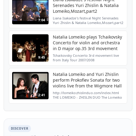
Serenades Yuri Zhislin & Natalia
Lomeiko,Mozart,part2
Liana Isakadze's festival Night Serenades
7:04
Yuri Zhislin & Natalia Lomeiko,Mozart,part2
Natalia Lomeiko plays Tchaikovsky
Concerto for violin and orchestra
in D major op.35 3rd movement
Tchaikovsky Concerto 3rd movement live
9:45
from Italy Tour 2007/2008
Natalia Lomeiko and Yuri Zhislin
perform Prokofiev Sonata for two
violins live from the Wigmore Hall
http://lomeikozhislinduo.com/index.html
2:41
THE LOMEIKO - ZHISLIN DUO The Lomeiko
- Zhislin Duo is an artistic union created as
a result of their strong desire to be
together on sta...
DISCOVER