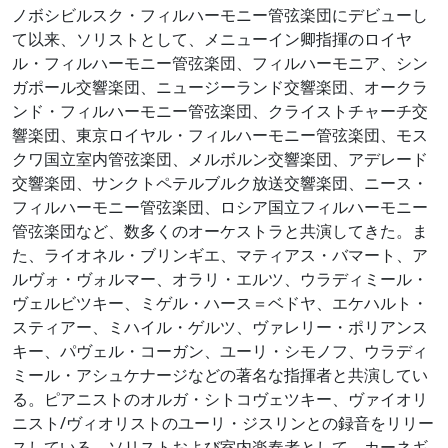
ノボシビルスク・フィルハーモニー管弦楽団にデビューし
て以来、ソリストとして、メニューイン卿指揮のロイヤ
ル・フィルハーモニー管弦楽団、フィルハーモニア、シン
ガポール交響楽団、ニュージーランド交響楽団、オークラ
ンド・フィルハーモニー管弦楽団、クライストチャーチ交
響楽団、東京ロイヤル・フィルハーモニー管弦楽団、モス
クワ国立室内管弦楽団、メルボルン交響楽団、アデレード
交響楽団、サンクトペテルブルク放送交響楽団、ニース・
フィルハーモニー管弦楽団、ロシア国立フィルハーモニー
管弦楽団など、数多くのオーケストラと共演してきた。ま
た、ライオネル・ブリンギエ、マティアス・バマート、ア
ルヴォ・ヴォルマー、オラリ・エルツ、ウラディミール・
ヴェルビツキー、ミゲル・ハース＝ベドヤ、エケハルト・
スティアー、ミハイル・ゲルツ、ヴァレリー・ポリアンス
キー、パヴェル・コーガン、ユーリ・シモノフ、ウラディ
ミール・アシュケナージなどの著名な指揮者と共演してい
る。ピアニストのオルガ・シトコヴェツキー、ヴァイオリ
ニスト/ヴィオリストのユーリ・ジスリンとの録音をリリー
スしている。ソリストおよび室内楽奏者として、カーネギ