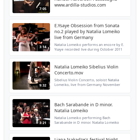
www.ardilla-studios.com
7:05
E.Ysaye Obsession from Sonata
no.2 played by Natalia Lomeiko
live from Germany
Natalia Lomeiko performs an encore by E.
3:14
Ysaye recorded live during October 2011
Tour in Germany For more info, please go
to www.natalialomeiko.com
Natalia Lomeiko Sibelius Violin
Concerto.mov
Sibelius Violin Concerto, soloist Natalia
Lomeiko, live from Germany November
9:32
2010, Eckehard Stier - conductor, She is the
winner of Premio Paganini International
Violin Competi...
Bach Sarabande in D minor.
Natalia Lomeiko
Natalia Lomeiko performing Bach
Sarabande in D minor. Natalia Lomeiko
3:21
Liana Isakadze's festival Night