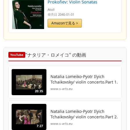
Prokofiev: Violin Sonatas
Atoll
発売日
2040-01-01
Amazonで見る >
"ナタリア・ロメイコ" の動画
YouTube
Natalia Lomeiko-Pyotr Ilyich
Tchaikovsky/ violin concerto.Part 1.
www.s-arts.eu
20:35
Natalia Lomeiko-Pyotr Ilyich
Tchaikovsky/ violin concerto.Part 2.
www.s-arts.eu
7:27