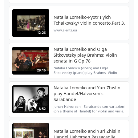
Natalia Lomeiko-Pyotr Ilyich
Tchaikovsky/ violin concerto.Part 3.
www.s-arts.eu
12:26
Natalia Lomeiko and Olga
Sitkovetsky play Brahms: Violin
sonata in G Op 78
Natalia Lomeiko (violin) and Olga
29:16
Sitkovetsky (piano) play Brahms: Violin
sonata in G Op 78 at St Mary's Perivale on
February 22nd 2017.
Natalia Lomeiko and Yuri Zhislin
play Handel/Halvorsen's
Sarabande
Johan Halvorsen - Sarabande con variazioni
8:52
(on a theme of Handel) for violin and viola.
Performed by the Lomeiko - Zhislin Duo.
Natalia Lomeiko and Yuri Zhislin
Handel Halvorsen Passacaglia