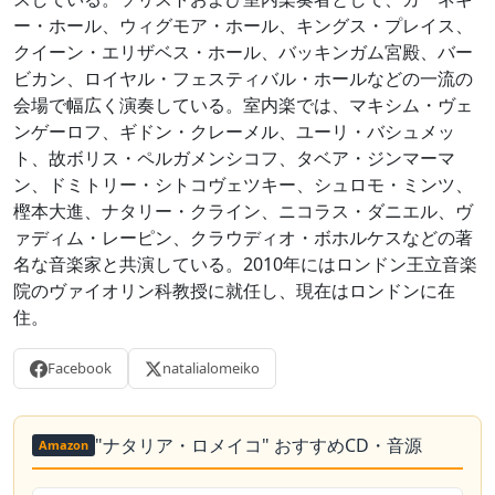
ー・ホール、ウィグモア・ホール、キングス・プレイス、
クイーン・エリザベス・ホール、バッキンガム宮殿、バー
ビカン、ロイヤル・フェスティバル・ホールなどの一流の
会場で幅広く演奏している。室内楽では、マキシム・ヴェ
ンゲーロフ、ギドン・クレーメル、ユーリ・バシュメッ
ト、故ボリス・ペルガメンシコフ、タベア・ジンマーマ
ン、ドミトリー・シトコヴェツキー、シュロモ・ミンツ、
樫本大進、ナタリー・クライン、ニコラス・ダニエル、ヴ
ァディム・レーピン、クラウディオ・ボホルケスなどの著
名な音楽家と共演している。2010年にはロンドン王立音楽
院のヴァイオリン科教授に就任し、現在はロンドンに在
住。
Facebook
natalialomeiko
"ナタリア・ロメイコ" おすすめCD・音源
Amazon