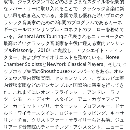
取得。ジャズやタンゴなどのさまざまなスタイルを伝統的
なレパートリーに取り入れることで、クラシック音楽に新
しい風を吹き込んでいる。米国で最も優れた若いプロのク
ラシック音楽家のための2年間のプログラムであるカーネ
ギーホールのアンサンブル・コネクトのフェローを務めて
いる。General Arts Touringに代表されるニューヨークの
最高の若いクラシック音楽家を主役に迎える室内アンサン
ブルFrissonを、2016年に創設し、アソシエイト・ディレ
クター、およびヴァイオリニストを務めている。Noree
Chamber SoloistsとNewYork Classical Players、そしてヒ
ップホップ集団のShouthouseのメンバーでもある。オル
フェウス室内管弦楽団、セジョンソリスト、ヴェルビエ室
内管弦楽団などのアンサンブルと国際的に演奏を行ってき
た。これまでにレオン・フライシャー、アンドレ・ワッ
ツ、シモーネ・ディナースタイン、アニ・カヴァフィア
ン、カーミット・ゾリ、ナターシャ・ブロフスキー、ドナ
ルド・ワイラースタイン、ロジャー・タッピング、キャサ
リン・チョ、クリストファー・オライリーらと共演。ジュ
リアード音楽院のティーチング・アシスタント、ニューヨ