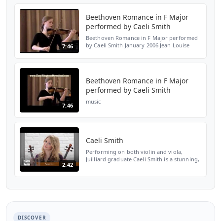
Village, November 12, 2006
Beethoven Romance in F Major
performed by Caeli Smith
Beethoven Romance in F Major performed
by Caeli Smith January 2006 Jean Louise
7:46
Shook, piano
Beethoven Romance in F Major
performed by Caeli Smith
music
7:46
Caeli Smith
Performing on both violin and viola,
Juilliard graduate Caeli Smith is a stunning,
2:42
award-winning performer that breaches
the frontiers of classical music by
incorporating a vari...
DISCOVER