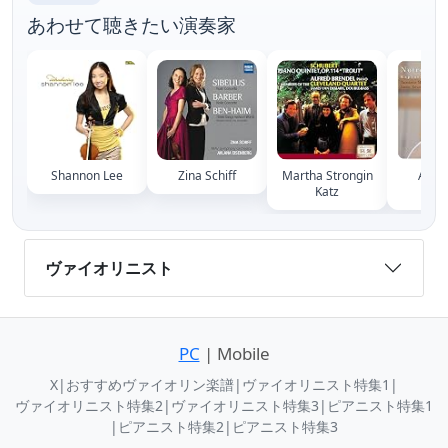
あわせて聴きたい演奏家
Shannon Lee
Zina Schiff
Martha Strongin
Anast
Katz
Maz
ヴァイオリニスト
PC
| Mobile
X
|
おすすめヴァイオリン楽譜
|
ヴァイオリニスト特集1
|
ヴァイオリニスト特集2
|
ヴァイオリニスト特集3
|
ピアニスト特集1
|
ピアニスト特集2
|
ピアニスト特集3