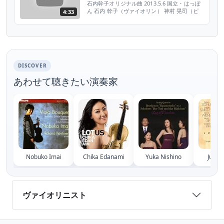
石内幹子オリジナル曲 2013.5.6 国立・はっぽ
ん 石内 幹子（ヴァイオリン） 神村 晃司（ピ
4:33
アノ） 河野 文彦（ギター） 小美濃 悠太（ベ
ース）
DISCOVER
あわせて聴きたい演奏家
Nobuko Imai
Chika Edanami
Yuka Nishino
Junko
ヴァイオリニスト