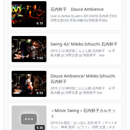
石内幹子 Douce Ambience
Live in Ambe Quatro 2013/4/30 石内幹子(Vl)
河野文彦(Gt) 手島大輔(Gt) 阿部恭平(Bs)
6:15
Swing 42/ Mikiko Ishiuchi 石内幹子
2015.2.12 神宮前こんとん館 石内幹子 vl 手
島大輔 gt 河野文彦 gt 阿部恭平 bas
7:02
Douce Ambience/ Mikiko Ishiuchi
石内幹子
2015.2.12 神宮前こんとん館 石内幹子 vl 手
島大輔 gt 河野文彦 gt 阿部恭平 bas
6:53
＜Minor Swing＞石内幹子カルテッ
ト
2013.5.6 国立・はっぽん 石内 幹子（ヴァイオ
リン） 神村 晃司（ピアノ） 河野 文彦（ギタ
5:36