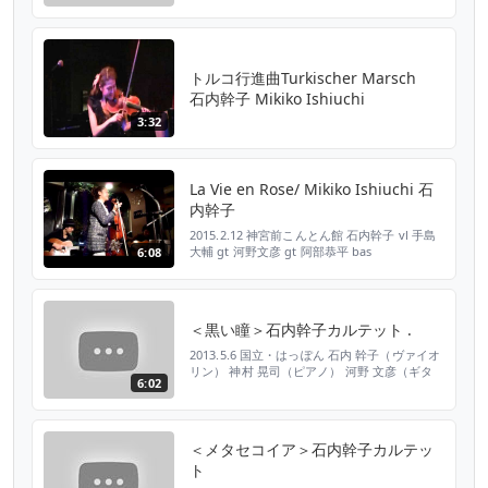
ー） 小美濃 悠太（ベース）
トルコ行進曲Turkischer Marsch
石内幹子 Mikiko Ishiuchi
3:32
La Vie en Rose/ Mikiko Ishiuchi 石
内幹子
2015.2.12 神宮前こんとん館 石内幹子 vl 手島
大輔 gt 河野文彦 gt 阿部恭平 bas
6:08
＜黒い瞳＞石内幹子カルテット .
2013.5.6 国立・はっぽん 石内 幹子（ヴァイオ
リン） 神村 晃司（ピアノ） 河野 文彦（ギタ
6:02
ー） 小美濃 悠太（ベース）
＜メタセコイア＞石内幹子カルテッ
ト