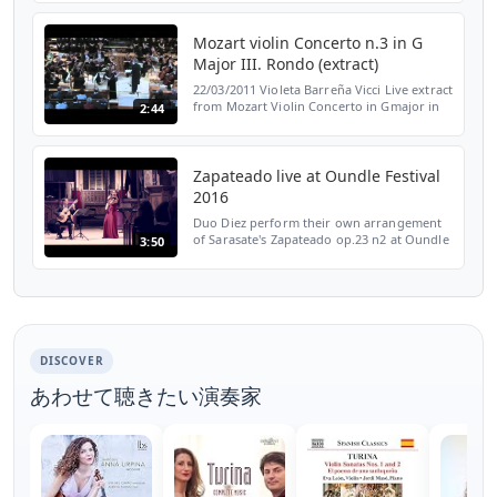
Producer Rosie ...
Mozart violin Concerto n.3 in G
Major III. Rondo (extract)
22/03/2011 Violeta Barreña Vicci Live extract
from Mozart Violin Concerto in Gmajor in
2:44
Bern, Switzerland with the OPUS orchestra.
Conductor Peter Loosli
Zapateado live at Oundle Festival
2016
Duo Diez perform their own arrangement
of Sarasate's Zapateado op.23 n2 at Oundle
3:50
Festival 2016 Dimitris Dekavallas guitar -
Violeta Barreña Vicci violin
DISCOVER
あわせて聴きたい演奏家