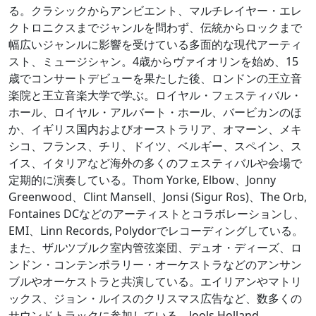
る。クラシックからアンビエント、マルチレイヤー・エレ
クトロニクスまでジャンルを問わず、伝統からロックまで
幅広いジャンルに影響を受けている多面的な現代アーティ
スト、ミュージシャン。4歳からヴァイオリンを始め、15
歳でコンサートデビューを果たした後、ロンドンの王立音
楽院と王立音楽大学で学ぶ。ロイヤル・フェスティバル・
ホール、ロイヤル・アルバート・ホール、バービカンのほ
か、イギリス国内およびオーストラリア、オマーン、メキ
シコ、フランス、チリ、ドイツ、ベルギー、スペイン、ス
イス、イタリアなど海外の多くのフェスティバルや会場で
定期的に演奏している。Thom Yorke, Elbow、Jonny
Greenwood、Clint Mansell、Jonsi (Sigur Ros)、The Orb,
Fontaines DCなどのアーティストとコラボレーションし、
EMI、Linn Records, Polydorでレコーディングしている。
また、ザルツブルク室内管弦楽団、デュオ・ディーズ、ロ
ンドン・コンテンポラリー・オーケストラなどのアンサン
ブルやオーケストラと共演している。エイリアンやマトリ
ックス、ジョン・ルイスのクリスマス広告など、数多くの
サウンドトラックに参加している。Jools Holland、