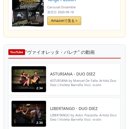
Carousel Ensemble
発売日
2020-09-18
Amazonで見る >
"ヴァイオレッタ・バレナ" の動画
YouTube
ASTURIANA - DUO DIEZ
ASTURIANA by Manuel De Falla. Artists Duo
Diez ( Violeta Barreña Vicci -violin
2:34
www.violetaviolin.com ; Dimitris Dekavallas
www.dimitrisdekavallas.com - guitar )
Producer Rosie B...
LIBERTANGO - DUO DIEZ
LIBERTANGO by Astor Piazzolla. Artists Duo
Diez ( Violeta Barreña Vicci -violin
2:34
www.violetaviolin.com ; Dimitris Dekavallas
www.dimitrisdekavallas.com - guitar )