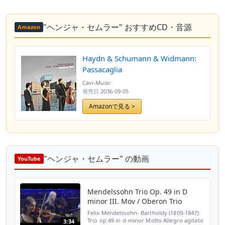
"ヘンジャ・セムラー" おすすめCD・音源
Amazon
Haydn & Schumann & Widmann:
Passacaglia
Cavi-Music
発売日
2036-09-05
Amazonで見る >
"ヘンジャ・セムラー" の動画
YouTube
Mendelssohn Trio Op. 49 in D
minor III. Mov / Oberon Trio
Felix Mendelssohn- Bartholdy (1809-1847):
Trio op.49 in d-minor Molto Allegro agitato
3:34