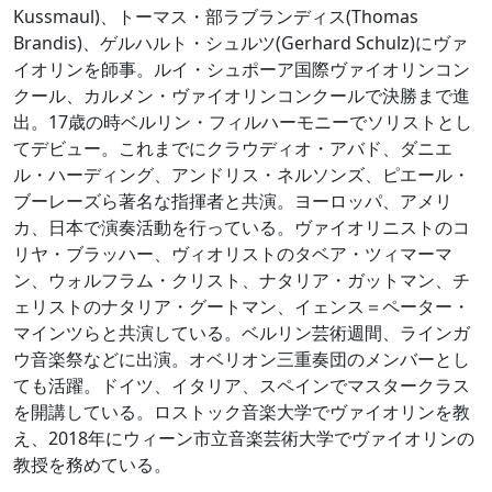
Kussmaul)、トーマス・部ラブランディス(Thomas
Brandis)、ゲルハルト・シュルツ(Gerhard Schulz)にヴァ
イオリンを師事。ルイ・シュポーア国際ヴァイオリンコン
クール、カルメン・ヴァイオリンコンクールで決勝まで進
出。17歳の時ベルリン・フィルハーモニーでソリストとし
てデビュー。これまでにクラウディオ・アバド、ダニエ
ル・ハーディング、アンドリス・ネルソンズ、ピエール・
ブーレーズら著名な指揮者と共演。ヨーロッパ、アメリ
カ、日本で演奏活動を行っている。ヴァイオリニストのコ
リヤ・ブラッハー、ヴィオリストのタベア・ツィマーマ
ン、ウォルフラム・クリスト、ナタリア・ガットマン、チ
ェリストのナタリア・グートマン、イェンス＝ペーター・
マインツらと共演している。ベルリン芸術週間、ラインガ
ウ音楽祭などに出演。オベリオン三重奏団のメンバーとし
ても活躍。ドイツ、イタリア、スペインでマスタークラス
を開講している。ロストック音楽大学でヴァイオリンを教
え、2018年にウィーン市立音楽芸術大学でヴァイオリンの
教授を務めている。