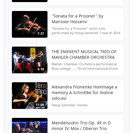
Andante con moto tranquillo Scherzo-
Leggiero e vivace Finale- Allegro assai
appassionato O...
"Sonata for a Prisoner" by
Mansoor Hosseini
"Sonata for a Prisoner" violin solo
performed by Henja Semmler 1 march 2014
7:37
at Atalante Theater, Gothenburg.
Composed by Mansoor Hosseini
THE EMINENT MUSICAL TRIO OF
MAHLER CHAMBER ORCHESTRA
Mahler Chamber Orchestra performed at
Ruia college ..... Three International Violin
4:18
Players- Delphine Tissot (Viola), Henja
Semmler (violin), Christian Heubes ( violin)
Alexandra Filonenko Hommage a
memory A.Schnittke für Violine
solo.avi
11:09
Henja Semmler, Violine
Mendelssohn Trio Op. 49 in D
minor IV. Mov / Oberon Trio