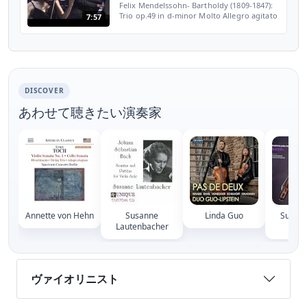
Felix Mendelssohn- Bartholdy (1809-1847):
Trio op.49 in d-minor Molto Allegro agitato
7:57
Andante con moto tranquillo Scherzo-
Leggiero e vivace Finale- Allegro assai
appassionato O...
DISCOVER
あわせて聴きたい演奏家
Annette von Hehn
Susanne
Linda Guo
Susann
Lautenbacher
Hen
ヴァイオリニスト