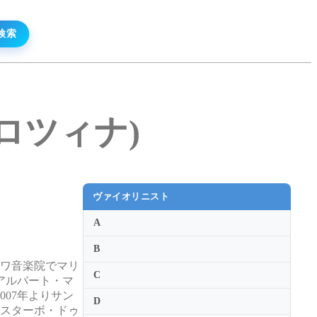
・ボロツィナ)
ヴァイオリニスト
A
B
クワ音楽院でマリ
C
アルバート・マ
07年よりサン
D
グスターボ・ドゥ