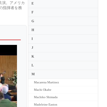
共演。アメリカ
E
ngsの指揮者を務
F
G
H
I
J
K
L
M
Macarena Martinez
Machi Okabe
Machiko Shimada
Madeleine Easton