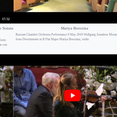
17:52
n Sonata
Mariya Borozina
Russian Chamber Orchestra Performance 9 May 2010 Wolfgang Amadeus Mozar
from Divertimento in B Flat Major Mariya Borozina, violin
form:
te con