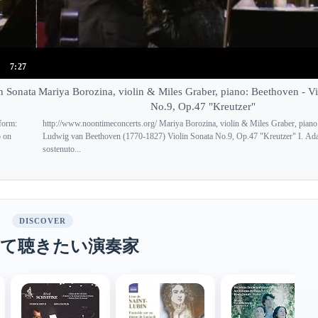
7:27
n Sonata
Mariya Borozina, violin & Miles Graber, piano: Beethoven - Vi
No.9, Op.47 "Kreutzer"
form:
http://www.noontimeconcerts.org/ Mariya Borozina, violin & Miles Graber, piano
o on
Ludwig van Beethoven (1770-1827) Violin Sonata No.9, Op.47 "Kreutzer" I. Ad
sostenuto...
DISCOVER
て聴きたい演奏家