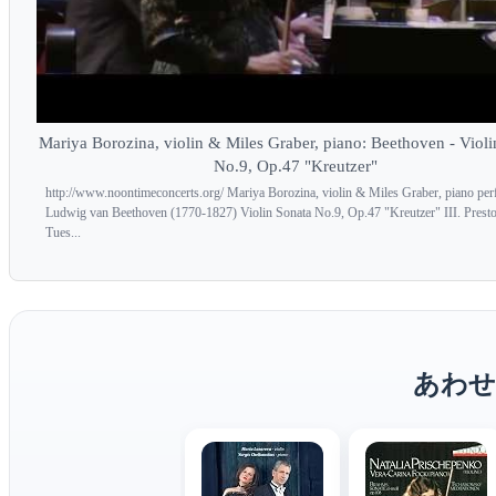
Mariya Borozina, violin & Miles Graber, piano: Beethoven - Violi
No.9, Op.47 "Kreutzer"
http://www.noontimeconcerts.org/ Mariya Borozina, violin & Miles Graber, piano per
Ludwig van Beethoven (1770-1827) Violin Sonata No.9, Op.47 "Kreutzer" III. Prest
Tues...
あわせ