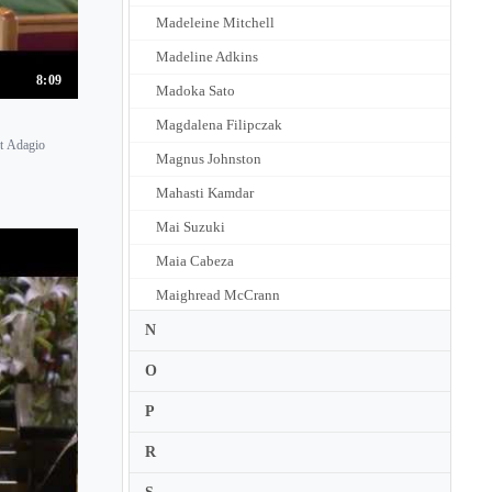
Madeleine Mitchell
Madeline Adkins
8:09
Madoka Sato
Magdalena Filipczak
t Adagio
Magnus Johnston
Mahasti Kamdar
Mai Suzuki
Maia Cabeza
Maighread McCrann
Maiko
N
Maiko Nakagaki
O
Mairead Nesbitt
P
Maki Fukumoto
R
Makiko Nakazawa