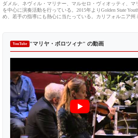
ダメル、ネヴィル・マリナー、マルセロ・ヴィオッティ、マ
を中心に演奏活動を行っている。2015年よりGolden State Youth 
め、若手の指導にも熱心に当たっている。カリフォルニア州
"マリヤ・ボロツィナ"
の動画
YouTube