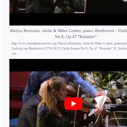
Mariya Borozina, violin & Miles Graber, piano: Beethoven - Violi
No.9, Op.47 "Kreutzer"
http://www.noontimeconcerts.org/ Mariya Borozina, violin & Miles Graber, piano per
Ludwig van Beethoven (1770-1827) Violin Sonata No.9, Op.47 "Kreutzer" II. Andan
var...