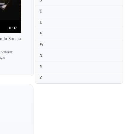
S
Mako Ochiai
T
Malcolm Lowe
Malcolm Stewart
U
11:37
Malgorzata Wasiucionek
V
olin Sonata
Malin Broman
W
Manchin Zhang
 perform:
X
agio
Manon Galy
Y
Manoug Parikian
Manrico Padovani
Z
Manuel Quiroga
Manuel Ramos
Manuel Suarez
Mao Ito
Marat Bisengaliev
Marc Bouchkov