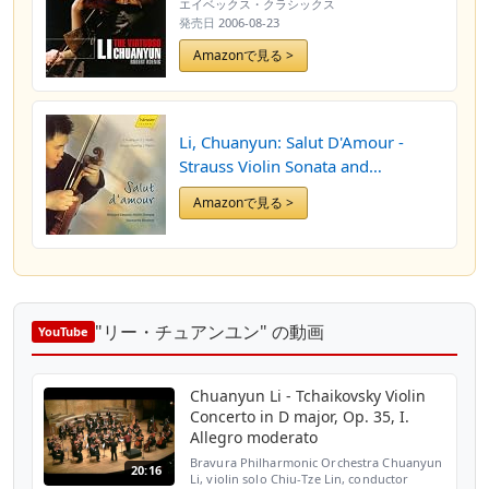
エイベックス・クラシックス
発売日
2006-08-23
Amazonで見る >
Li, Chuanyun: Salut D'Amour -
Strauss Violin Sonata and
Favourite Encores
Amazonで見る >
"リー・チュアンユン" の動画
YouTube
Chuanyun Li - Tchaikovsky Violin
Concerto in D major, Op. 35, I.
Allegro moderato
Bravura Philharmonic Orchestra Chuanyun
20:16
Li, violin solo Chiu-Tze Lin, conductor