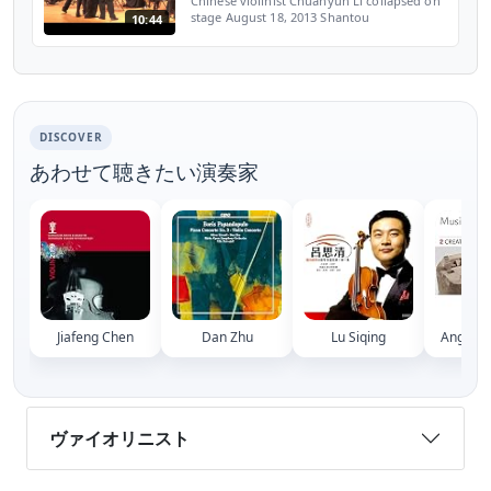
Chinese violinist Chuanyun Li collapsed on
stage August 18, 2013 Shantou
10:44
Philharmonic Orchestra conducted by Zhao
Daxin Shantou, China Shantou Phil is an
amateur orchestra This ...
DISCOVER
あわせて聴きたい演奏家
Jiafeng Chen
Dan Zhu
Lu Siqing
Angelo 
ヴァイオリニスト