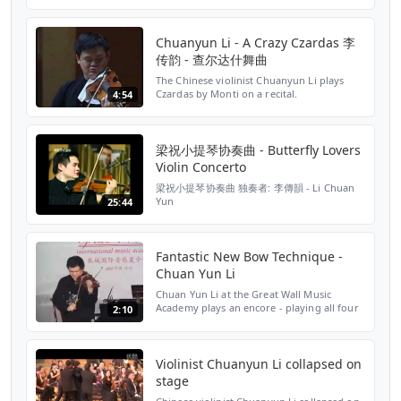
March 22, 2014 Richardson Auditorium
Princeton University
Chuanyun Li - A Crazy Czardas 李
传韵 - 查尔达什舞曲
The Chinese violinist Chuanyun Li plays
Czardas by Monti on a recital.
4:54
梁祝小提琴协奏曲 - Butterfly Lovers
Violin Concerto
梁祝小提琴协奏曲 独奏者: 李傳韻 - Li Chuan
Yun
25:44
Fantastic New Bow Technique -
Chuan Yun Li
Chuan Yun Li at the Great Wall Music
Academy plays an encore - playing all four
2:10
violin strings simultaneously
Violinist Chuanyun Li collapsed on
stage