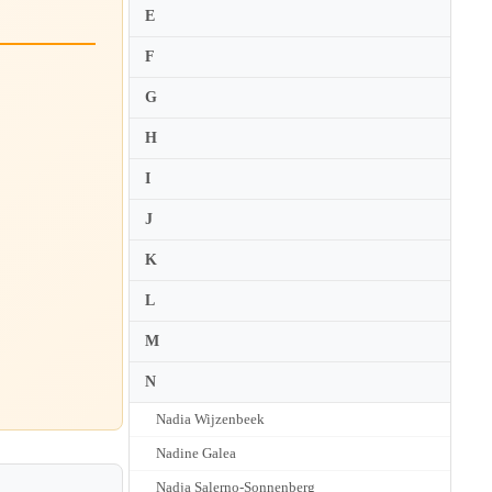
E
F
G
H
I
J
K
L
M
N
Nadia Wijzenbeek
Nadine Galea
Nadja Salerno-Sonnenberg