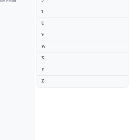
S
iano Naomi
Naoko Tanaka
T
Naoko Terai
U
Naoto Sakiya
Naoya Nishimura
V
Naoya Urakawa
W
Naria Kim
X
Narimichi Kawabata
Y
Natalia Gabunia
Z
Natalia Lomeiko
Natalia Prischepenko
Natalia Van Der Mersch
Natalie Lin Douglas
Natalie MacMaster
Natalya Boyarskaya
Natalya Likhopoy