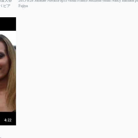
２回北海道大谷
2015 6/28 Sarasate Navarra op33 violin Franco Mezzena violin Nancy Barnaba p
バ ピア
Fujiya
4:22