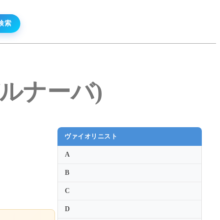
・バルナーバ)
ヴァイオリニスト
A
B
C
D