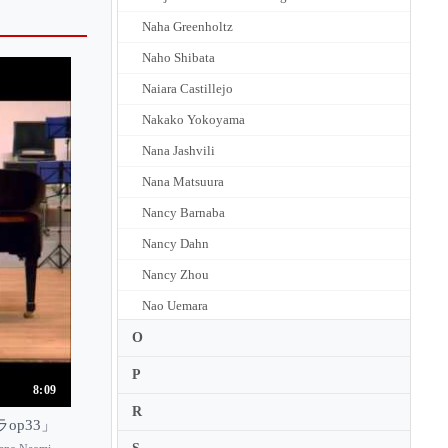
Naha Greenholtz
Naho Shibata
Naiara Castillejo
Nakako Yokoyama
Nana Jashvili
Nana Matsuura
Nancy Barnaba
Nancy Dahn
Nancy Zhou
Nao Uemara
Naoka Aoki
O
Naoko Matsumoto
P
8:09
Naoko Sawa
R
p33」
Naoko Shimizu