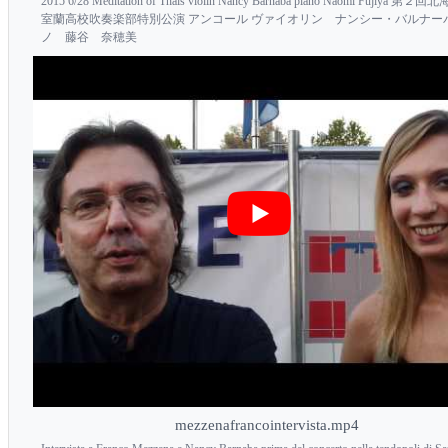
2015 6/28 Meditation of Thais violin Nancy Barnaba piano Naomi Fujiya 第
室蘭高校吹奏楽部特別公演 アンコール ヴァイオリン ナンシー・バルナー
ノ 藤谷 奈穂美
mezzenafrancointervista.mp4