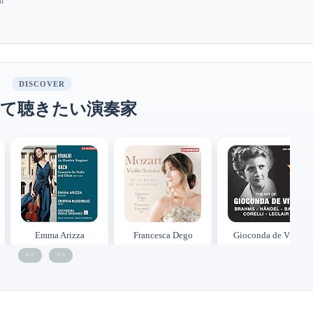
an
DISCOVER
て聴きたい演奏家
Emma Arizza
Francesca Dego
Gioconda de Vito
<<
>>