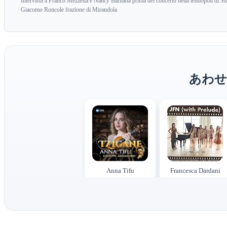
Intervista a Franco Mezzena e Nancy Barnaba prima del concerto nella tendopoli di S
Giacomo Roncole frazione di Mirandola
あわせ
Anna Tifu
Francesca Dardani