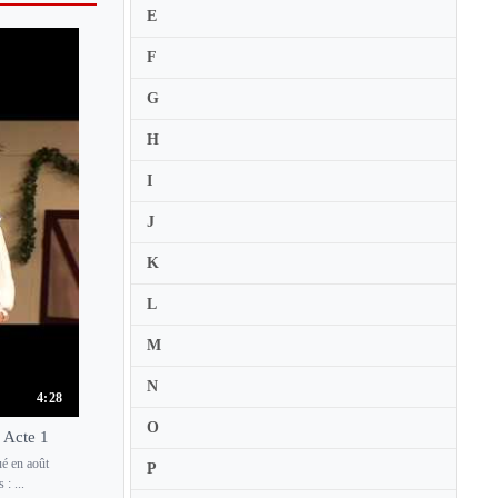
E
F
G
H
I
J
K
L
M
N
4:28
O
 Acte 1
ué en août
P
: ...