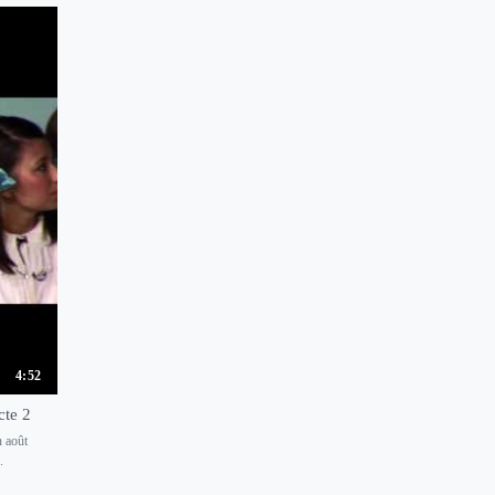
4:52
cte 2
n août
.