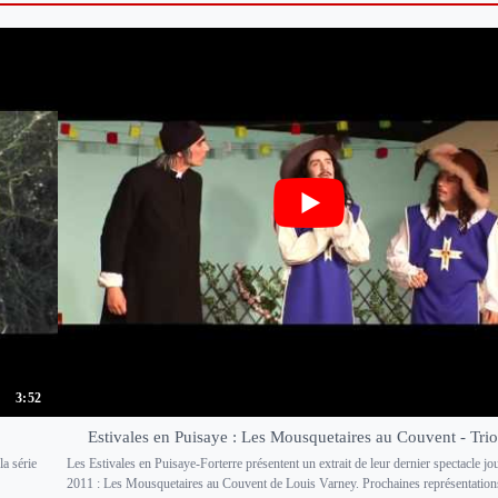
3:52
Estivales en Puisaye : Les Mousquetaires au Couvent - Trio
la série
Les Estivales en Puisaye-Forterre présentent un extrait de leur dernier spectacle jo
2011 : Les Mousquetaires au Couvent de Louis Varney. Prochaines représentations 