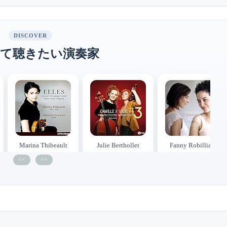
DISCOVER
て聴きたい演奏家
Marina Thibeault
Julie Berthollet
Fanny Robilliard
<<
>>