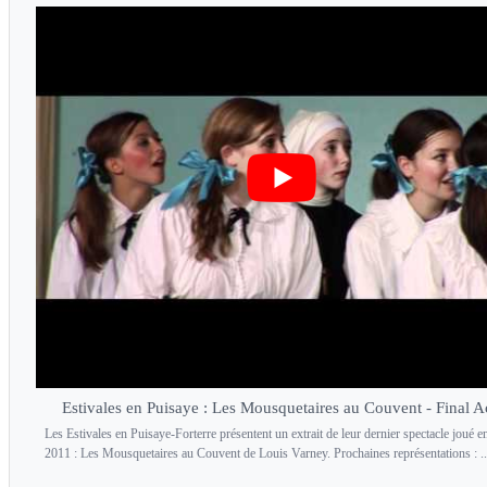
Estivales en Puisaye : Les Mousquetaires au Couvent - Final A
Les Estivales en Puisaye-Forterre présentent un extrait de leur dernier spectacle joué e
2011 : Les Mousquetaires au Couvent de Louis Varney. Prochaines représentations : ..