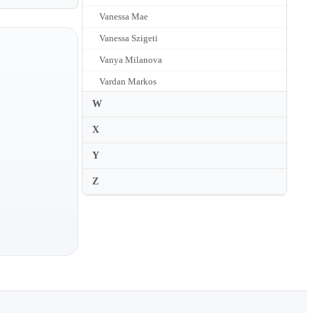
Vanessa Mae
Vanessa Szigeti
Vanya Milanova
Vardan Markos
Vasa Prihoda
W
Vasco Abadjiev
X
Vasko Vassilev
Y
Vaughan Jones
Z
Veit Hertenstein
Irene Duval
Michele Auclair
Chloe Kiffer
Venetia Jollands
Vera Beths
Vera Lopatina
Vera Martinez
Verena Chen