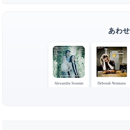
あわせ
Alexandra Soumm
Deborah Nemtanu