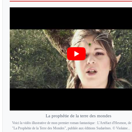
La prophétie de la terre des mondes
Voici la vidéo illustrative de mon premier roman fantastique : L'Artéfact d'Hesmon, de 
"La Prophétie de la Terre des Mondes", publiée aux éditions Sudarènes. © Violaine...