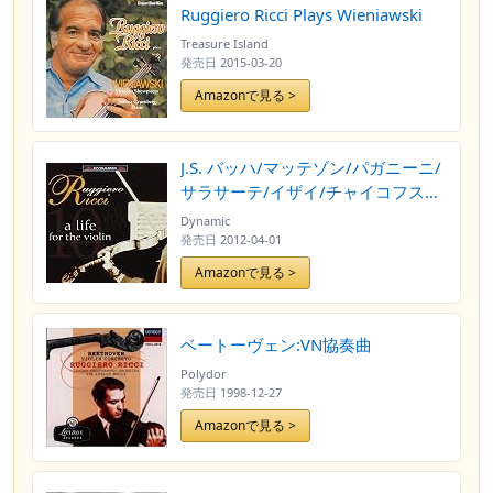
Ruggiero Ricci Plays Wieniawski
Treasure Island
発売日
2015-03-20
Amazonで見る >
J.S. バッハ/マッテゾン/パガニーニ/
サラサーテ/イザイ/チャイコフスキ
ー:ヴァイオリン・リサイタル(リッ
Dynamic
チ)
発売日
2012-04-01
Amazonで見る >
ベートーヴェン:VN協奏曲
Polydor
発売日
1998-12-27
Amazonで見る >