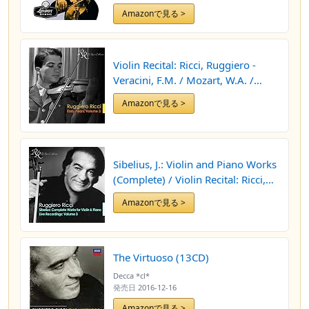
Amazonで見る >
Violin Recital: Ricci, Ruggiero -
Veracini, F.M. / Mozart, W.A. /
Hindemith, P. / Kreisler, F. /
Amazonで見る >
Beethoven, L. Van
Sibelius, J.: Violin and Piano Works
(Complete) / Violin Recital: Ricci,
Ruggiero - Bach, J.S. / Hindemith,
Amazonで見る >
P.
The Virtuoso (13CD)
Decca *cl*
発売日
2016-12-16
Amazonで見る >