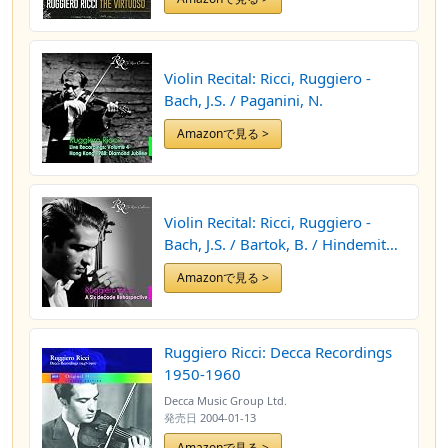
Violin Recital: Ricci, Ruggiero -
Bach, J.S. / Paganini, N.
Amazonで見る >
Violin Recital: Ricci, Ruggiero -
Bach, J.S. / Bartok, B. / Hindemith,
P. / Prokofiev, S. / Paganini, N.
Amazonで見る >
Ruggiero Ricci: Decca Recordings
1950-1960
Decca Music Group Ltd.
発売日
2004-01-13
Amazonで見る >