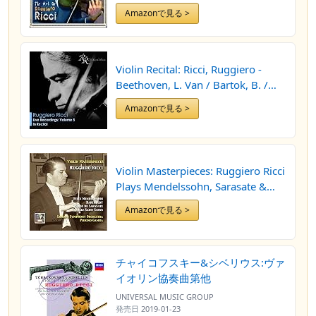
Amazonで見る >
Violin Recital: Ricci, Ruggiero -
Beethoven, L. Van / Bartok, B. /
Paganini, N.
Amazonで見る >
Violin Masterpieces: Ruggiero Ricci
Plays Mendelssohn, Sarasate &
Saint-Saëns (Remastered 2015)
Amazonで見る >
チャイコフスキー&シベリウス:ヴァ
イオリン協奏曲第他
UNIVERSAL MUSIC GROUP
発売日
2019-01-23