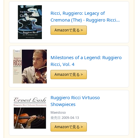
Ricci, Ruggiero: Legacy of
Cremona (The) - Ruggiero Ricci
Plays 18 Contemporary Violins
Amazonで見る >
Milestones of a Legend: Ruggiero
Ricci, Vol. 4
Amazonで見る >
Ruggiero Ricci Virtuoso
Showpieces
Maestoso
発売日
2009-04-13
Amazonで見る >