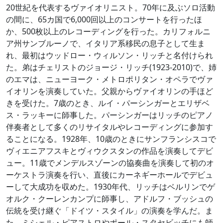
20世紀を代表するヴァイオリニスト。70年に及ぶソロ活動
の間に、65カ国で6,000回以上のコンサートを行ったほ
か、500枚以上のレコーディングを行った。カリフォルニ
ア州サンブルーノで、イタリア系移民の息子として生ま
れ、最初はウッドロー・ウィルソン・リッチと名付けられ
た。弟はチェリストのジョージ・リッチ(1923-2010)で、姉
のエマは、ニューヨーク・メトロポリタン・オペラでヴァ
イオリンを演奏していた。父親からヴァイオリンの手ほど
きを受けた。7歳のとき、ルイ・パーシンガーとエリザベ
ス・ラッキーに師事した。パーシンガーはリッチのピアノ
伴奏者として多くのリサイタルやレコーディングに参加す
ることになる。1928年、10歳のときにサンフランシスコで
ヴィエニアフスキとヴィウクスタンの作品を演奏してデビ
ュー。11歳でメンデルスゾーンの協奏曲を演奏して初のオ
ーケストラ演奏を行い、直後にカーネギーホールでデビュ
ーして大成功を収めた。1930年代、リッチはベルリンでゲ
オルク・クーレンカンプに師事し、アドルフ・ブッシュの
伝統を受け継ぐ「ドイツ・スタイル」の演奏を学んだ。ま
た、ミシェル・ピアストロやポール・スタセビッチにも師