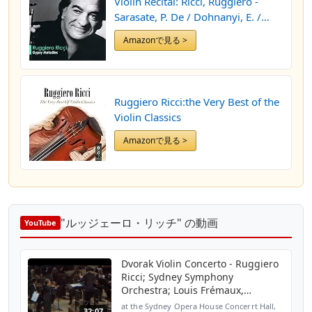
Violin Recital: Ricci, Ruggiero -
Sarasate, P. De / Dohnanyi, E. /
Rachmaninov, S. / Kreisler, F. /
Amazonで見る >
Ravel, M. / Ernst, H.W. (Gypsy
Melodies)
Ruggiero Ricci:the Very Best of the
Violin Classics
Amazonで見る >
"ルッジェーロ・リッチ" の動画
YouTube
Dvorak Violin Concerto - Ruggiero
Ricci; Sydney Symphony
Orchestra; Louis Frémaux,
conductor
at the Sydney Opera House Concerrt Hall,
32:07