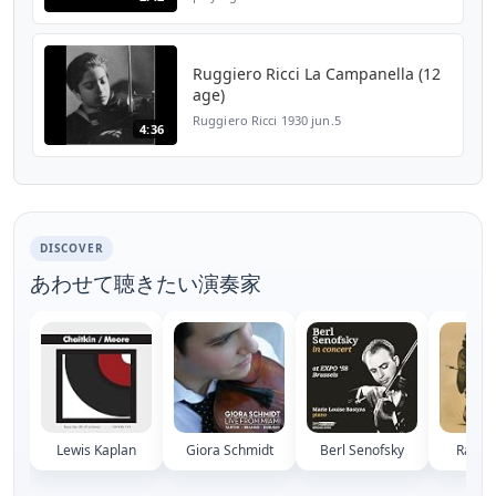
Paganini Violin Concerto #1 with a touch of
Kreisler added in as a bonus! 1984.
Ruggiero Ricci La Campanella (12
age)
Ruggiero Ricci 1930 jun.5
4:36
DISCOVER
あわせて聴きたい演奏家
Lewis Kaplan
Giora Schmidt
Berl Senofsky
Ray I