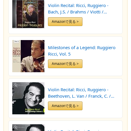
Violin Recital: Ricci, Ruggiero -
Bach, J.S. / Brahms / Viotti /
Rossini / Strauss, R. / Paganini /
Amazonで見る >
Chopin (Hidden Treasures)
Milestones of a Legend: Ruggiero
Ricci, Vol. 5
Amazonで見る >
Violin Recital: Ricci, Ruggiero -
Beethoven, L. Van / Franck, C. /
Arnold, M. / Bull, O.B. / Liszt, F.
Amazonで見る >