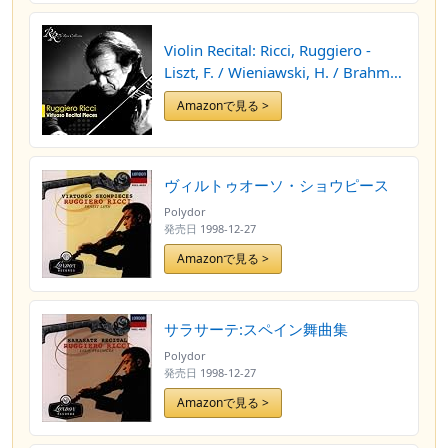
Violin Recital: Ricci, Ruggiero -
Liszt, F. / Wieniawski, H. / Brahms,
J. / Locatelli, P.A. / Paganini, N. /
Amazonで見る >
Kreisler, F. (Virtuoso Recital)
ヴィルトゥオーソ・ショウピース
Polydor
発売日
1998-12-27
Amazonで見る >
サラサーテ:スペイン舞曲集
Polydor
発売日
1998-12-27
Amazonで見る >