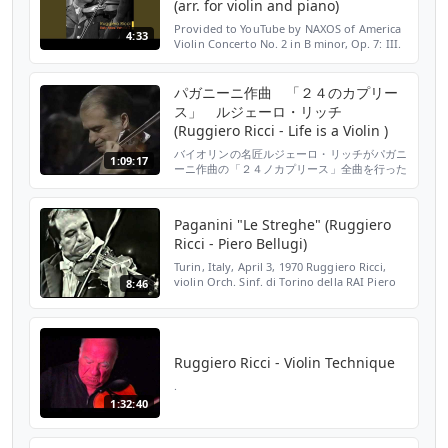
(arr. for violin and piano)
Provided to YouTube by NAXOS of America
4:33
Violin Concerto No. 2 in B minor, Op. 7: III.
Rondo, "La Campanella" (arr. for violin and
piano) · Ruggiero Ricci Violin Recital: Ricci,
...
パガニーニ作曲 「２４のカプリー
ス」 ルジェーロ・リッチ
(Ruggiero Ricci - Life is a Violin )
バイオリンの名匠ルジェーロ・リッチがパガニ
1:09:17
ーニ作曲の「２４ノカプリース」全曲を行った
演奏会の模様です。 Ruggiero Ricci Paganini
caprice no. 1-24
Paganini "Le Streghe" (Ruggiero
Ricci - Piero Bellugi)
Turin, Italy, April 3, 1970 Ruggiero Ricci,
violin Orch. Sinf. di Torino della RAI Piero
8:46
Bellugi, conductor
Ruggiero Ricci - Violin Technique
.
1:32:40