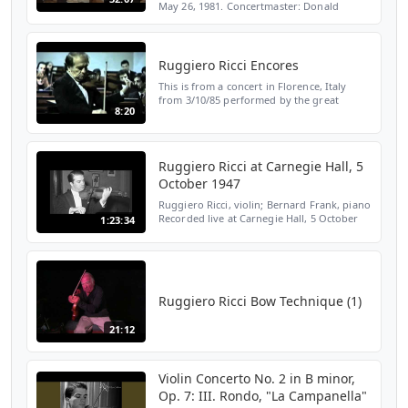
May 26, 1981. Concertmaster: Donald
Hazelwood/ 1st flute Susan West/ 1st oboe:
Kathy Martin/ 1st clarinet: Alan Vivian/ 1st
bassoon: Rog...
Ruggiero Ricci Encores
This is from a concert in Florence, Italy
from 3/10/85 performed by the great
8:20
Maestro. The three well-deserved encores
were given after an amazing performance
of the Mozart #5 &...
Ruggiero Ricci at Carnegie Hall, 5
October 1947
Ruggiero Ricci, violin; Bernard Frank, piano
Recorded live at Carnegie Hall, 5 October
1:23:34
1947 Vittorio Giannini. Sonata for solo
violin (world premiere; the work is
dedicated to R...
Ruggiero Ricci Bow Technique (1)
21:12
Violin Concerto No. 2 in B minor,
Op. 7: III. Rondo, "La Campanella"