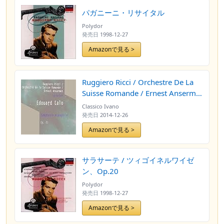
パガニーニ・リサイタル
Polydor
発売日
1998-12-27
Amazonで見る >
Ruggiero Ricci / Orchestre De La
Suisse Romande / Ernest Ansermet
Spielen: Edouard Lalo: Symphonie
Classico Ivano
Espagnole, OP. 21 (Live)
発売日
2014-12-26
Amazonで見る >
サラサーテ / ツィゴイネルワイゼ
ン、Op.20
Polydor
発売日
1998-12-27
Amazonで見る >