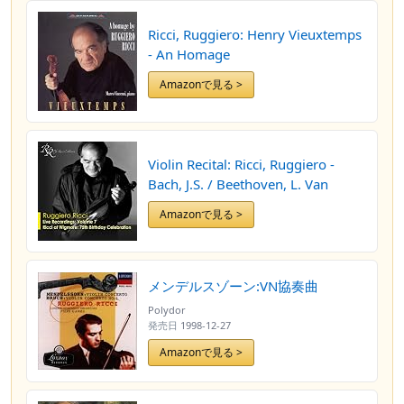
Ricci, Ruggiero: Henry Vieuxtemps
- An Homage
Amazonで見る >
Violin Recital: Ricci, Ruggiero -
Bach, J.S. / Beethoven, L. Van
Amazonで見る >
メンデルスゾーン:VN協奏曲
Polydor
発売日
1998-12-27
Amazonで見る >