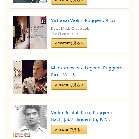
Virtuoso Violin: Ruggiero Ricci
Decca Music Group Ltd.
発売日
2004-05-03
Amazonで見る >
Milestones of a Legend: Ruggiero
Ricci, Vol. 3
Amazonで見る >
Violin Recital: Ricci, Ruggiero –
Bach, J.S. / Hindemith, P. /
Paganini, N.
Amazonで見る >