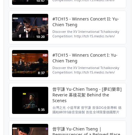
10:47
Subscribe to our channel for more videos
http://ow.ly/ugONZ #TCH15 Follow the XV
International ...
#TCH15 - Winners Concert II: Yu-
Chien Tseng
Discover the XV International Tchaikovsky
Competition: http://tch15.medici.tv/en/
10:20
Subscribe to our channel for more videos
http://ow.ly/ugONZ #TCH15 Follow the XV
International ...
#TCH15 - Winners Concert I: Yu-
Chien Tseng
Discover the XV International Tchaikovsky
Competition: http://tch15.medici.tv/en/
8:37
Subscribe to our channel for more videos
http://ow.ly/ugONZ #TCH15 Follow the XV
International ...
曾宇謙 Yu-Chien Tseng - [夢幻樂章]
Reverie 幕後花絮 Behind the
Scenes
台灣之光 小提琴家 曾宇謙 首張DG全新專輯 德
5:35
國柏林EBS錄音室錄製 首批全球限量德國壓片
預購再送夢幻樂章限定書卡6張 2017年1月13日
專輯發行 1月15日 誠品信義店 3F 簽名會 錄音
曲目 : 1-3.TARTINI: Violin Sonata in G minor,
曾宇謙 Yu-Chien Tseng |
"Devil's Trill" (arr. Fritz Kreisl...
Reminiscences of a Beloved Place