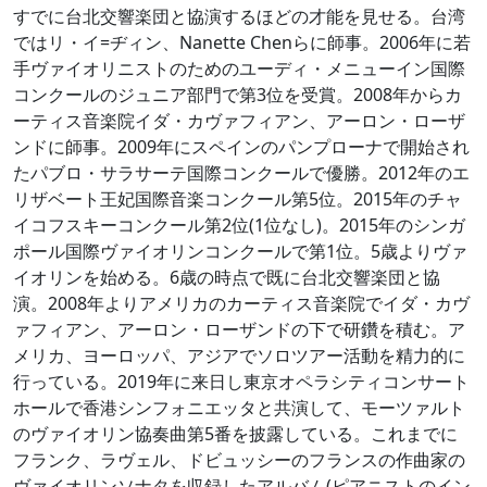
すでに台北交響楽団と協演するほどの才能を見せる。台湾
ではリ・イ=ヂィン、Nanette Chenらに師事。2006年に若
手ヴァイオリニストのためのユーディ・メニューイン国際
コンクールのジュニア部門で第3位を受賞。2008年からカ
ーティス音楽院イダ・カヴァフィアン、アーロン・ローザ
ンドに師事。2009年にスペインのパンプローナで開始され
たパブロ・サラサーテ国際コンクールで優勝。2012年のエ
リザベート王妃国際音楽コンクール第5位。2015年のチャ
イコフスキーコンクール第2位(1位なし)。2015年のシンガ
ポール国際ヴァイオリンコンクールで第1位。5歳よりヴァ
イオリンを始める。6歳の時点で既に台北交響楽団と協
演。2008年よりアメリカのカーティス音楽院でイダ・カヴ
ァフィアン、アーロン・ローザンドの下で研鑽を積む。ア
メリカ、ヨーロッパ、アジアでソロツアー活動を精力的に
行っている。2019年に来日し東京オペラシティコンサート
ホールで香港シンフォニエッタと共演して、モーツァルト
のヴァイオリン協奏曲第5番を披露している。これまでに
フランク、ラヴェル、ドビュッシーのフランスの作曲家の
ヴァイオリンソナタを収録したアルバム(ピアニストのイン