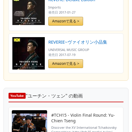
Imports
発売日
2017-01-27
Amazonで見る >
REVERIE~ヴァイオリン小品集
UNIVERSAL MUSIC GROUP
発売日
2017-07-19
Amazonで見る >
"ユーチン・ツェン" の動画
YouTube
#TCH15 - Violin Final Round: Yu-
Chien Tseng
Discover the XV International Tchaikovsky
Competition: http://tch15.medici.tv/en/