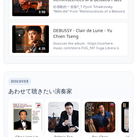
好感動的一首曲T_T Pyotr Tchaikovsky.
“Melodie” from “Reminiscences of a Beloved
3:50
Place” for violin and piano, Op. 42, No.3
DEBUSSY - Clair de Lune - Yu
Chien Tseng
Discover the album : https://outhere-
music.com/store-FUG_597 Fuga Libera is
4:35
happy to announce the beginning of a
collaboration with the young Taiwanese
violinist Yu-Chien Tseng,...
DISCOVER
あわせて聴きたい演奏家