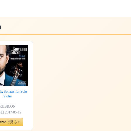
源
ix Sonatas for Solo
Violin
RUBICON
売日
2017-05-19
azonで見る >