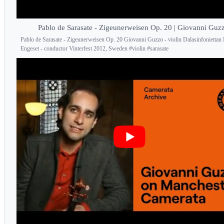
Pablo de Sarasate - Zigeunerweisen Op. 20 | Giovanni Guz
Pablo de Sarasate - Zigeunerweisen Op. 20 Giovanni Guzzo - violin Dalasinfoniettan 
Engeset - conductor Vinterfest 2012, Sweden #violin #sarasate