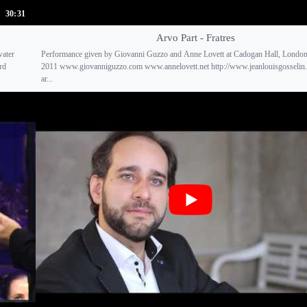
30:31
Arvo Part - Fratres
water
Performance given by Giovanni Guzzo and Anne Lovett at Cadogan Hall, London
rd
2011 www.giovanniguzzo.com www.annelovett.net http://www.jeanlouisgosselin
ar...