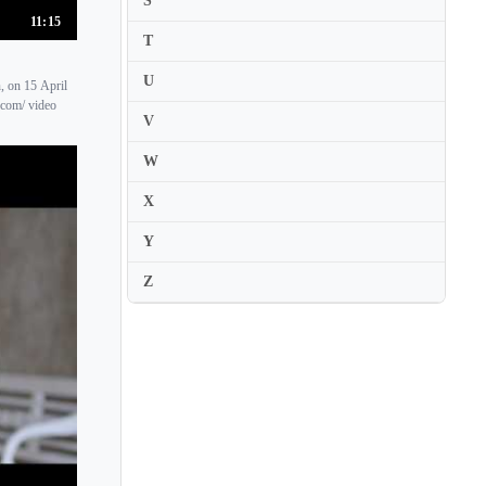
S
Gilles Colliard
11:15
Ginette Neveu
T
Gioconda de Vito
U
, on 15 April
Giora Schmidt
.com/ video
V
Giovanni Guzzo
W
Giuliano Carmignola
X
Giulio Plotino
Glenn Dicterow
Y
Goran Koncar
Z
Gordan Nikolitch
Graf Mourja
Graham Clark
Grazyna Bacewicz
Gregory Fulkerson
Grigoras Dinicu