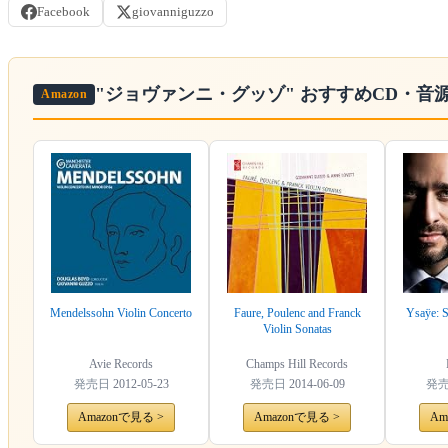
Facebook
giovanniguzzo
"ジョヴァンニ・グッゾ"
おすすめCD・音
Amazon
Mendelssohn Violin Concerto
Faure, Poulenc and Franck
Ysaÿe: S
Violin Sonatas
Avie Records
Champs Hill Records
発売日
2012-05-23
発売日
2014-06-09
発
Amazonで見る >
Amazonで見る >
Am