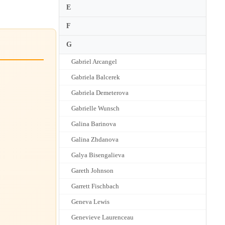
E
F
G
Gabriel Arcangel
Gabriela Balcerek
Gabriela Demeterova
Gabrielle Wunsch
Galina Barinova
Galina Zhdanova
Galya Bisengalieva
Gareth Johnson
Garrett Fischbach
Geneva Lewis
Genevieve Laurenceau