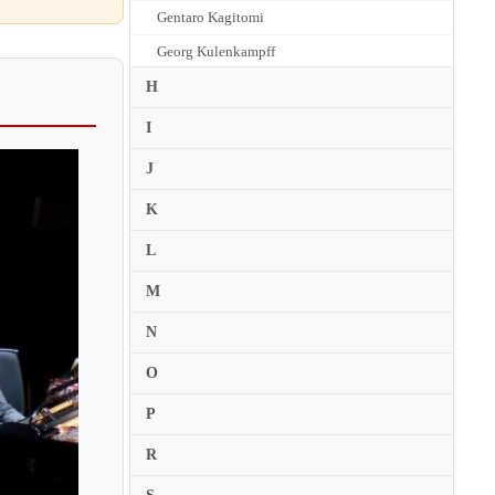
Gentaro Kagitomi
Georg Kulenkampff
George Enescu
H
Gerard Jarry
I
Gerard Poulet
J
Gerhard Schulz
K
Gerhard Taschner
L
Germana Porcu Morano
M
Gertrud Schilde
Gidon Kremer
N
Gil Morgenstern
O
Gil Shaham
P
Gilda Muhlbauer
R
Gilles Apap