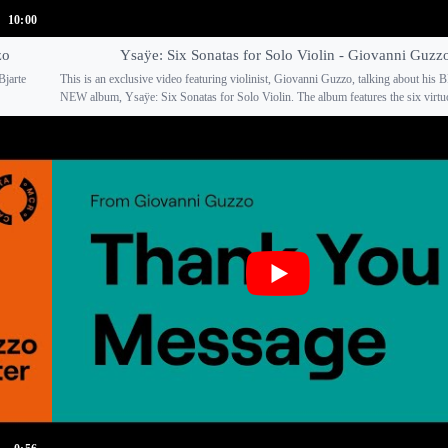
10:00
zo
Ysaÿe: Six Sonatas for Solo Violin - Giovanni Guzz
Bjarte
This is an exclusive video featuring violinist, Giovanni Guzzo, talking about h
NEW album, Ysaÿe: Six Sonatas for Solo Violin. The album features the six virtuo