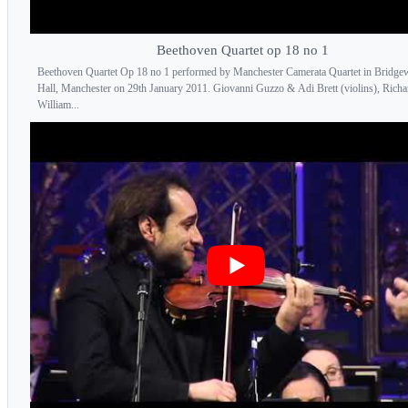
Beethoven Quartet op 18 no 1
Beethoven Quartet Op 18 no 1 performed by Manchester Camerata Quartet in Bridge
Hall, Manchester on 29th January 2011. Giovanni Guzzo & Adi Brett (violins), Richa
William...