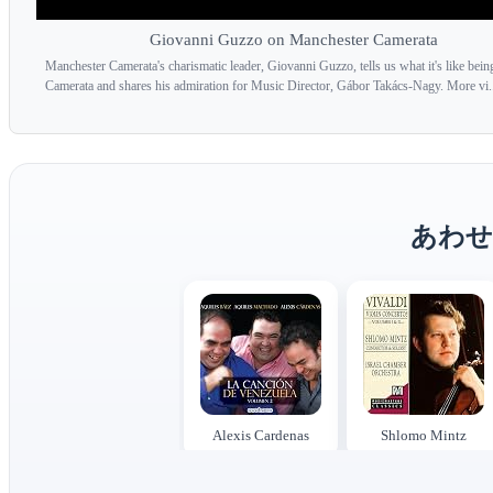
Giovanni Guzzo on Manchester Camerata
Manchester Camerata's charismatic leader, Giovanni Guzzo, tells us what it's like being
Camerata and shares his admiration for Music Director, Gábor Takács-Nagy. More vi.
あわせ
Alexis Cardenas
Shlomo Mintz