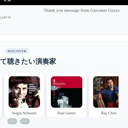
0:56
Thank you message from Giovanni Guzzo
 part of
..
DISCOVER
て聴きたい演奏家
Sergiu Schwartz
Ilian Garnet
Ray Chen
<<
>>