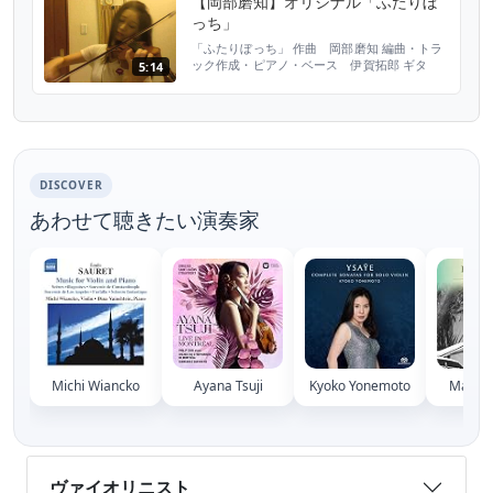
【岡部磨知】オリジナル「ふたりぼ
っち」
「ふたりぼっち」 作曲 岡部磨知 編曲・トラ
ック作成・ピアノ・ベース 伊賀拓郎 ギタ
5:14
ー 堀崎翔 岡部磨知公式HP
http://okabemachi.com/ 【岡部磨知ディスコ
グラフィー】 メジャーデビューアルバム
『Neo Nostalgia』 ディスク：1 1. Lovin’ you
2. I Like Chopin 3. シェリーに口づけ 4. ...
DISCOVER
あわせて聴きたい演奏家
Michi Wiancko
Ayana Tsuji
Kyoko Yonemoto
Mari I
ヴァイオリニスト