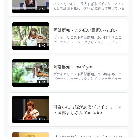
ネットを中心に「美人すぎるバイオリニスト」
として話題を集め、テレビ出演も増加している
5:42
注目のバイオリニスト岡部磨知。あまり知られ
ていないこれまでの活動や、今後の展望など話
を聞いた。 【関連リンク】 美しすぎるバイオ
リニストで話題の岡部磨知の素顔とは
岡部磨知 - この広い野原いっぱい
http://www.oricon.co.jp/special/47249/
★『オリコン芸能ニュース』チ...
ヴァイオリニスト岡部磨知、2014年初冬ユニ
バーサルミュージックよりメジャーデビュー
1:40
http://universal-music.co.jp/okabe-machi/
☆「この広い野原いっぱい」 フジテレビ「ラ
イオンのごきげんよう」エンディング曲（５月
度エンディングテーマ）
岡部磨知 - lovin' you
ヴァイオリニスト岡部磨知、2014年初冬ユニ
バーサルミュージックよりメジャーデビュー
1:44
http://universal-music.co.jp/okabe-machi/
☆「Lovin' You」 フジテレビ「ライオンのご
きげんよう」エンディング曲（４月度エンディ
ングテーマ）
可愛いにも程があるヴァイオリニス
ト岡部まちさん YouTube
4:02