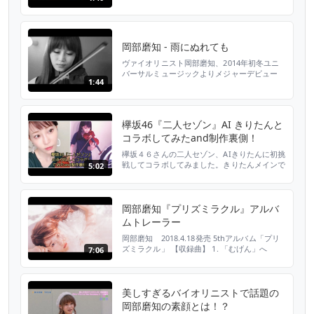
☆「この広い野原いっぱい」 フジテレビ「ラ
イオンのごきげんよう」エンディング曲（５月
度エンディングテーマ）
岡部磨知 - 雨にぬれても
ヴァイオリニスト岡部磨知、2014年初冬ユニ
バーサルミュージックよりメジャーデビュー
1:44
http://universal-music.co.jp/okabe-machi/
☆「雨にぬれても」 フジテレビ「ライオンの
ごきげんよう」エンディング曲（6・7月度エ
ンディングテーマ）
欅坂46『二人セゾン』AI きりたんと
コラボしてみたand制作裏側！
欅坂４６さんの二人セゾン、AIきりたんに初挑
戦してコラボしてみました。きりたんメインで
5:02
動画はおまけです。 きりたん使いこなすの難
しかったけど、めちゃくちゃ上手くてびっく
り。。！ #欅坂４６ #バイオリン #きりた
ん ============================== 作詞：
岡部磨知『プリズミラクル』アルバ
秋元康 作曲：SoichiroK、Nozomu.S 編曲：
ムトレーラー
Souli...
岡部磨知 2018.4.18発売 5thアルバム「プリ
ズミラクル」 【収録曲】 1. 「むげん」へ
7:06
（00:01） 2. knight of night （00:40） 3.
dancing puzzle （01:05） 4. cotton candy
（01:32） 5. g （02:31） 6. ep.zero 7. ストロ
ボサイン（03:24） ...
美しすぎるバイオリニストで話題の
岡部磨知の素顔とは！？