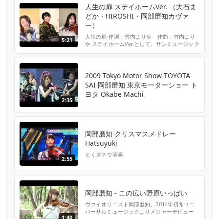
人生の扉 ステイホームVer. （大石ま
どか・HIROSHI・岡部磨知カヴァ
ー）
人生の扉 作詞：竹内まりや 作曲：竹内まり
5:21
や ステイホームVer.として、サンミュージック
プロダクション所属のピアニスター
HIROSHI、岡部磨知、大石まどか3人によるカ
ヴァー。 大石まどかの個人的応援歌である
「人生の扉」を、今回のカヴァー企画への賛同
2009 Tokyo Motor Show TOYOTA
により、ピアニスターHIROSHIと岡部磨知と
SAI 岡部磨知 東京モーターショー ト
３人での共演が大石まどかのソロコンサート以
ヨタ Okabe Machi
来実現した。 ...
2:35
岡部磨知 クリスマスメドレー
Hatsuyuki
とくダネで演奏
2:55
岡部磨知 - この広い野原いっぱい
ヴァイオリニスト岡部磨知、2014年初冬ユニ
バーサルミュージックよりメジャーデビュー
1:40
http://universal-music.co.jp/okabe-machi/