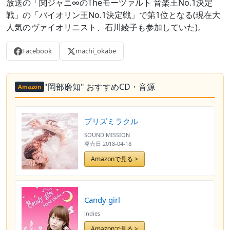
放送の「関ジャニ∞のTheモーツァルト 音楽王No.1決定
戦」の「バイオリン王No.1決定戦」で第1位となる(現在大
人気のヴァイオリニスト、石川綾子も参加していた)。
Facebook
machi_okabe
"岡部磨知" おすすめCD・音源
Amazon
プリズミラクル
SOUND MISSION
発売日
2018-04-18
Amazonで見る >
Candy girl
indies
Amazonで見る >