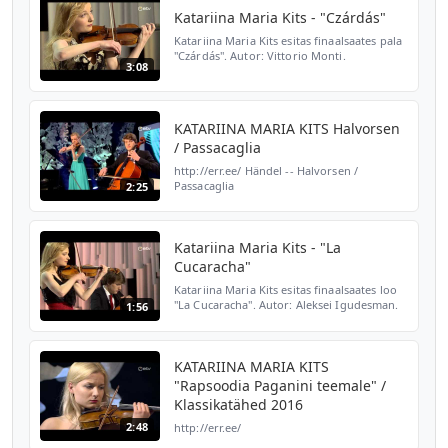
Katariina Maria Kits - "Czárdás"
Katariina Maria Kits esitas finaalsaates pala
"Czárdás". Autor: Vittorio Monti.
3:08
http://etv.err.ee/klassikatahed
KATARIINA MARIA KITS Halvorsen
/ Passacaglia
http://err.ee/ Händel -- Halvorsen /
Passacaglia
2:25
Katariina Maria Kits - "La
Cucaracha"
Katariina Maria Kits esitas finaalsaates loo
"La Cucaracha". Autor: Aleksei Igudesman.
1:56
http://etv.err.ee/klassikatahed
KATARIINA MARIA KITS
"Rapsoodia Paganini teemale" /
Klassikatähed 2016
2:48
http://err.ee/