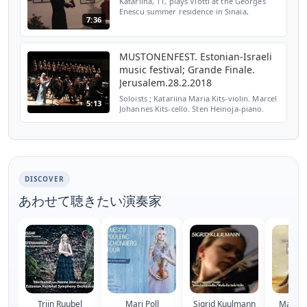
Katariina, 11, plays Viotti at the Georges
Enescu summer residence in Sinaia,
7:36
Romania in December, 2006.
MUSTONENFEST. Estonian-Israeli
music festival; Grande Finale.
Jerusalem.28.2.2018
Soloists ; Katariina Maria Kits-violin. Marcel
5:13
Johannes Kits-cello. Sten Heinoja-piano.
Girls' Choir Ellerhein, conductor-Ingrid
Korvits. Jerusalem Symphony Orchestra.
Conductor...
DISCOVER
あわせて聴きたい演奏家
Triin Ruubel
Mari Poll
Sigrid Kuulmann
Mayumi