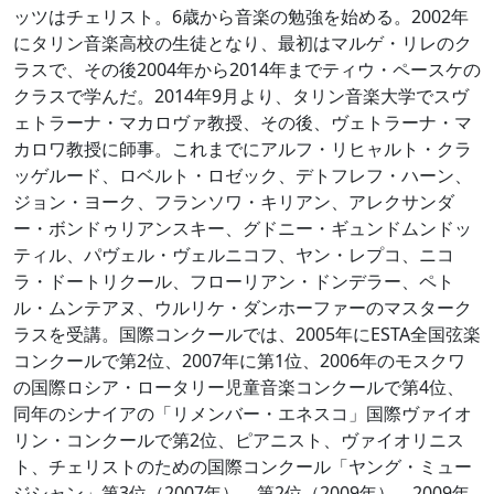
ッツはチェリスト。6歳から音楽の勉強を始める。2002年
にタリン音楽高校の生徒となり、最初はマルゲ・リレのク
ラスで、その後2004年から2014年までティウ・ペースケの
クラスで学んだ。2014年9月より、タリン音楽大学でスヴ
ェトラーナ・マカロヴァ教授、その後、ヴェトラーナ・マ
カロワ教授に師事。これまでにアルフ・リヒャルト・クラ
ッゲルード、ロベルト・ロゼック、デトフレフ・ハーン、
ジョン・ヨーク、フランソワ・キリアン、アレクサンダ
ー・ボンドゥリアンスキー、グドニー・ギュンドムンドッ
ティル、パヴェル・ヴェルニコフ、ヤン・レプコ、ニコ
ラ・ドートリクール、フローリアン・ドンデラー、ペト
ル・ムンテアヌ、ウルリケ・ダンホーファーのマスターク
ラスを受講。国際コンクールでは、2005年にESTA全国弦楽
コンクールで第2位、2007年に第1位、2006年のモスクワ
の国際ロシア・ロータリー児童音楽コンクールで第4位、
同年のシナイアの「リメンバー・エネスコ」国際ヴァイオ
リン・コンクールで第2位、ピアニスト、ヴァイオリニス
ト、チェリストのための国際コンクール「ヤング・ミュー
ジシャン」第3位（2007年）、第2位（2009年）、2009年