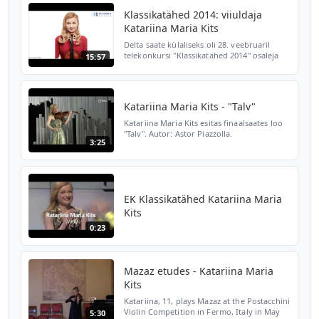
Tiimus (14) Jõh...
Klassikatähed 2014: viiuldaja
Katariina Maria Kits
Delta saate külaliseks oli 28. veebruaril
telekonkursi "Klassikatähed 2014" osaleja
15:57
viiuldaja Katariina Maria Kits. Saatejuht on
Nele-Eva Steinfeld.
Katariina Maria Kits - "Talv"
Katariina Maria Kits esitas finaalsaates loo
"Talv". Autor: Astor Piazzolla.
3:25
http://etv.err.ee/klassikatahed
EK Klassikatähed Katariina Maria
Kits
0:23
Mazaz etudes - Katariina Maria
Kits
Katariina, 11, plays Mazaz at the Postacchini
Violin Competition in Fermo, Italy in May
5:30