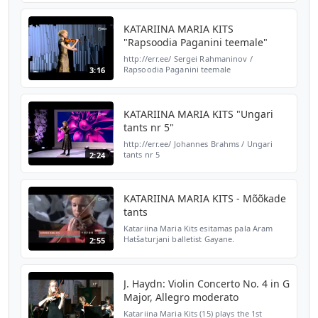
KATARIINA MARIA KITS
"Rapsoodia Paganini teemale"
http://err.ee/ Sergei Rahmaninov /
Rapsoodia Paganini teemale
3:16
KATARIINA MARIA KITS "Ungari
tants nr 5"
http://err.ee/ Johannes Brahms / Ungari
tants nr 5
2:24
KATARIINA MARIA KITS - Mõõkade
tants
Katariina Maria Kits esitamas pala Aram
Hatšaturjani balletist Gayane.
2:55
http://etv.err.ee/klassikatahed
J. Haydn: Violin Concerto No. 4 in G
Major, Allegro moderato
Katariina Maria Kits (15) plays the 1st