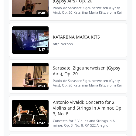
(Gypsy Airs), Op. 20
Pablo de Sarasate Zigeunerweisen (Gypsy
Airs), Op. 20 Katariina Maria Kits, violin Kai
8:48
Õunapuu. piano School competition "Con
Fantasia" Tallinn Music Gymnasium 22th of
November,...
KATARIINA MARIA KITS
http://err.ee/
1:17
Sarasate: Zigeunerweisen (Gypsy
Airs), Op. 20
Pablo de Sarasate Zigeunerweisen (Gypsy
Airs), Op. 20 Katariina Maria Kits, violin Kai
8:53
Õunapuu. piano Tallinn Music Gymnasium
Gala Concert À LA PAGANINI 20th of
January, 2013 Es...
Antonio Vivaldi: Concerto for 2
Violins and Strings in A minor, Op.
3, No. 8
Concerto for 2 Violins and Strings in A
12:42
minor, Op. 3, No. 8, RV 522 Allegro
Larghetto e spiritoso Allegro 1st violin:
Katariina Maria Kits (15) 2nd violin: Maria