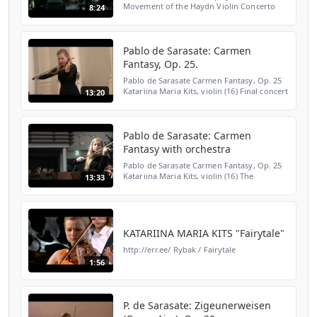
Movement of the Haydn Violin Concerto
8:24
with the Tallinn Music High School
Orchestra in Haapsalu Dome Church,
Estonia, on the 21th of July,...
Pablo de Sarasate: Carmen
Fantasy, Op. 25.
Pablo de Sarasate Carmen Fantasy, Op. 25
Katariina Maria Kits, violin (16) Final concert
13:20
of the VI Competition-Festival of Estonian
Young String Players. Tartu University Hall,
...
Pablo de Sarasate: Carmen
Fantasy with orchestra
Pablo de Sarasate Carmen Fantasy, Op. 25
Katariina Maria Kits, violin (16) The
13:33
Symphony Orchestra of Tallinn Music High
School Conductor Mikk Murdvee 20th of
December, 2011 Tall...
KATARIINA MARIA KITS "Fairytale"
http://err.ee/ Rybak / Fairytale
1:56
P. de Sarasate: Zigeunerweisen