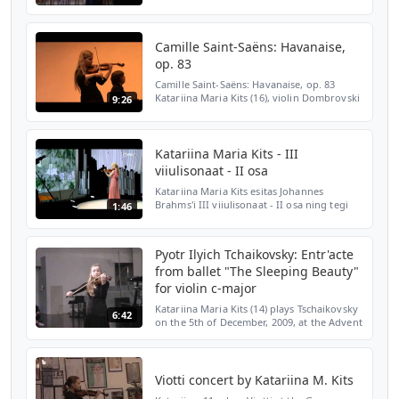
2006.
Camille Saint-Saëns: Havanaise,
op. 83
Camille Saint-Saëns: Havanaise, op. 83
Katariina Maria Kits (16), violin Dombrovski
9:26
Competition Riga, Latvia 30th of November,
2011
Katariina Maria Kits - III
viiulisonaat - II osa
Katariina Maria Kits esitas Johannes
Brahms'i III viiulisonaat - II osa ning tegi
1:46
seda lõigule filmist "Kevade".
http://etv.err.ee/klassikatahed
Pyotr Ilyich Tchaikovsky: Entr'acte
from ballet "The Sleeping Beauty"
for violin c-major
Katariina Maria Kits (14) plays Tschaikovsky
6:42
on the 5th of December, 2009, at the Advent
Gala-concert in Tallinn, Estonia.
Viotti concert by Katariina M. Kits