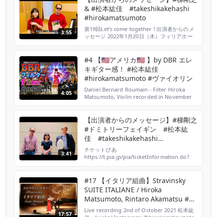
https://www.youtube.co...
& #松本紘佳 #takeshikakehashi
#hirokamatsumoto
第19回Let’s come together ! 出演者からのメ
3:55
ッセージ 2022年1月20日（木）フィリアホー
ル
https://www.philiahall.com/html/img/0120.pdf
アクセス：
#4 【🇺🇸アメリカ🇺🇸 】by DBR エレ
https://www.philiahall.com/html/access/index.html
キギター感！ #松本紘佳
チケットぴあ：https://t....
#hirokamatsumoto #ヴァイオリン
Daniel Bernard Roumain - Filter Hiroka
4:05
Matsumoto, Violin recorded in November
2020 #DBR #FILTER #HirokaMatsumoto
【出演者からのメッセージ】#梯剛之
#ドミトリーフェイギン #松本紘
佳 #takeshikakehashi
#dmitryfeygin #hirokamatsumoto
チケットぴあ
3:41
https://t.pia.jp/pia/ticketInformation.do?
eventCd=2206354&rlsCd=001&lotRlsCd=
#17 【イタリア組曲】Stravinsky
SUITE ITALIANE / Hiroka
Matsumoto, Rintaro Akamatsu #松
本紘佳 #赤松林太郎
Live recording 2nd of October 2021 松本紘
17:57