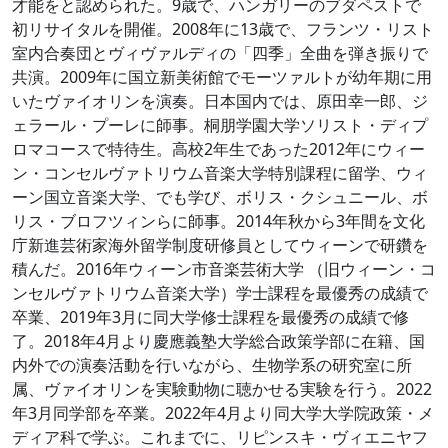
才能をと認められた。9歳で、ハンガリーのブダペストで
初リサイタルを開催。2008年に13歳で、フランツ・リスト
室内合奏団とヴィヴァルディの「四季」全曲を弾き振りで
共演。2009年に国立新美術館でモーツァルトが幼年期に用
いたヴァイオリンを演奏。日本国内では、原田幸一郎、ジ
ェラール・プーレに師事。桐朋学園大学ソリスト・ディプ
ロマコースで特待生。高校2年生であった2012年にウィー
ン・コンセルヴァトリウム音楽大学特別課程に留学、ウィ
ーン国立音楽大学、でも学び、ボリス・クシュニール、ボ
リス・ブロフツィンらに師事。2014年秋から3年間を文化
庁新進芸術家海外留学制度研修員としてウィーンで研鑽を
積んだ。2016年ウィーン市音楽芸術大学 （旧ウィーン・コ
ンセルヴァトリウム音楽大学）学士課程を最優秀の成績で
卒業、2019年3月に同大学修士課程を最優秀の成績で修
了。2018年4月より慶應義塾大学総合政策学部に在籍、国
内外での演奏活動を行いながら、生物学系の研究室に所
属、ヴァイオリンを実験動物に聴かせる実験を行う。2022
年3月同学部を卒業。2022年4月より同大学大学院政策・メ
ディア科で学ぶ。これまでに、リピンスキ・ヴィエニヤフ