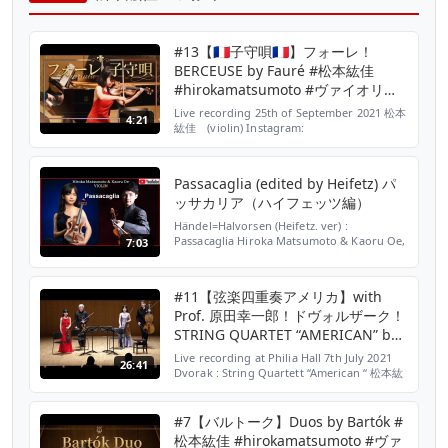
#13【🇫🇷子守唄🇫🇷】フォーレ！
BERCEUSE by Fauré #松本紘佳
#hirokamatsumoto #ヴァイオリン
#子守唄 #佐藤卓史
Live recording 25th of September 2021 松本
4:21
紘佳 (violin) Instagram:
@hirokamatsumoto
https://ja.m.wikipedia.org/wiki/松本紘佳 佐
藤卓史 (piano)
Passacaglia (edited by Heifetz) パ
ッサカリア（ハイフェッツ編）
Händel=Halvorsen (Heifetz. ver) :
Passacaglia Hiroka Matsumoto & Kaoru Oe,
7:03
VIOLIN Recorded live on January 23rd, 2021
at Philia Hall #KaoruOe #大江馨 ＃
HirokaMatsumoto #松本紘佳 #Passac...
#11【弦楽四重奏アメリカ】with
Prof. 原田幸一郎！ドヴォルザーク！
STRING QUARTET “AMERICAN” by
Dvorak #松本紘佳
Live recording at Philia Hall 7th July 2021
26:41
#hirokamatsumoto
Dvorak : String Quartett “American “ 松本紘
佳 (1st violin) Hiroka Matsumoto
https://www.instagram.com/hirokamatsumoto/
https://ja.m.wikip...
#7【バルトーク】Duos by Bartók #
松本紘佳 #hirokamatsumoto #ヴァ