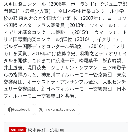
スキ国際コンクール（2006年、ポーランド）でジュニア部
門第2位（最年少入賞）、全日本学生音楽コンクール小学
校の部 東京大会と全国大会で第1位（2007年）、ヨーロッ
パ国際マスタークラス聴衆賞（2013年、ワイマール）、フ
ィデリオ基金コンクール優勝 （2015年、ウィーン）、ト
リノ国際室内楽コンクール第3位（2016年、イタリア）、
ボルダー国際デュオコンクール第3位 （2016年、アメリ
カ）を受賞。2018年には佐藤卓史、梯剛之とデュオリサイ
タルを開催。これまでに渡邊一正、松尾葉子、飯森範親、
井上道義、現田茂夫、ジョナサン・シフマン、三ツ橋敬子
らの指揮のもと、神奈川フィルハーモニー管弦楽団、東京
交響楽団、オーケストラ・アンサンブル金沢、大阪センチ
ュリー交響楽団、新日本フィルハーモニー交響楽団、日本
フィルハーモニー交響楽団と共演。
Facebook
hirokamatsumoto
"松本紘佳" の動画
YouTube