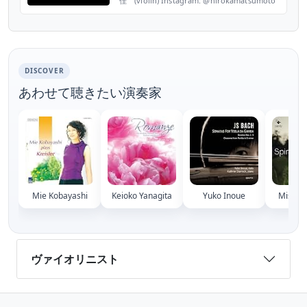
佳 (violin) Instagram: @hirokamatsumoto
https://ja.m.wikipedia.org/wiki/松本紘佳 赤
松林太郎(piano) Instagram:
@rintaroakamatsu_official https://www.r...
DISCOVER
あわせて聴きたい演奏家
Mie Kobayashi
Keioko Yanagita
Yuko Inoue
Misako
ヴァイオリニスト