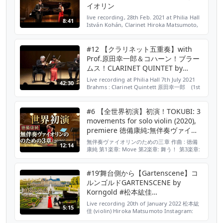
イオリン
live recording, 28th Feb. 2021 at Philia Hall
8:41
István Kohán, Clarinet Hiroka Matsumoto,
Violin Concert Organizer: YUON
https://www.yuon.net Video edited by
Motonari Sakuma https:...
#12 【クラリネット五重奏】with
Prof.原田幸一郎＆コハーン！ブラー
ムス！CLARINET QUINTET by
Brahms #松本紘佳
Live recording at Philia Hall 7th July 2021
42:30
#hirokamatsumoto #ヴァイオリン
Brahms : Clarinet Quintett 原田幸一郎 (1st
violin) Koichiro Harada 松本紘佳 (2nd
violin) Hiroka Matsumoto 長谷川弥生
(viola) Yayoi Hasegawa ドミトリー・フ...
#6 【全世界初演】初演！TOKUBI: 3
movements for solo violin (2020),
premiere 徳備康純:無伴奏ヴァイオ
リンのための三章(2020) #松本紘佳
無伴奏ヴァイオリンのための三章 作曲 : 徳備
12:14
康純 第1楽章: Move 第2楽章: 舞う！ 第3楽章:
竹林の諸相 日本の伝統的な音楽文化と、西洋
の楽器であるヴァイオリンが出会う中で出来た
三つの音楽が、この作品です。 2010年に完成
#19‘舞台側から【Gartenscene】コ
した時は四つの楽章でしたが、委嘱した私の友
ルンゴルドGARTENSCENE by
人のヴァイオリニストが亡くなり、2019年に
Korngold #松本紘佳
松本紘佳...
#hirokamatsumoto #梯剛之
Live recording 20th of January 2022 松本紘
5:15
#takeshikakehashi
佳 (violin) Hiroka Matsumoto Instagram:
@hirokamatsumoto