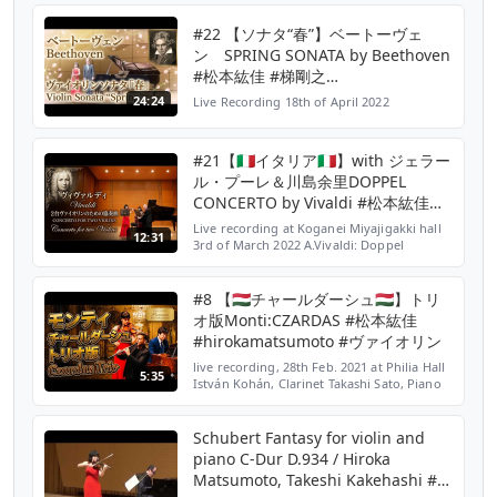
https://ja.m.wikipedia.org/wiki/松本紘佳
https://youtube.com/channel/UCPAWK4fIqqz15l1D...
#22 【ソナタ“春”】ベートーヴェ
ン SPRING SONATA by Beethoven
#松本紘佳 #梯剛之
#hirokamatsumoto
24:24
Live Recording 18th of April 2022
#takeshikakehashi
#21【🇮🇹イタリア🇮🇹】with ジェラー
ル・プーレ＆川島余里DOPPEL
CONCERTO by Vivaldi #松本紘佳
#hirokamatsumoto
Live recording at Koganei Miyajigakki hall
12:31
3rd of March 2022 A.Vivaldi: Doppel
Concert Op.3-8 in A minor 松本紘佳 (1st
violin) Hiroka Matsumoto
https://ja.m.wikipedia.org/wiki/松本紘佳 ...
#8 【🇭🇺チャールダーシュ🇭🇺】トリ
オ版Monti:CZARDAS #松本紘佳
#hirokamatsumoto #ヴァイオリン
live recording, 28th Feb. 2021 at Philia Hall
5:35
István Kohán, Clarinet Takashi Sato, Piano
松本紘佳 (violin) Hiroka Matsumoto
Twitter: @HirokaMatsumoto Instagram:
@hiorkamatsumoto htt...
Schubert Fantasy for violin and
piano C-Dur D.934 / Hiroka
Matsumoto, Takeshi Kakehashi #松