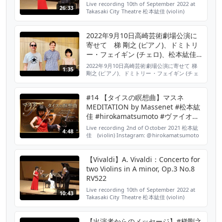
本紘佳
Live recording 10th of September 2022 at
26:33
Takasaki City Theatre 松本紘佳 (violin)
Hiroka Matsumoto Instagram:
@hirokamatsumoto
https://www.hirokamatsumoto.com/
2022年9月10日高崎芸術劇場公演に
https://www.youtube.co...
寄せて 梯 剛之 (ピアノ)、ドミトリ
ー・フェイギン (チェロ)、松本紘佳
(ヴァイオリン)よりメッセージ
2022年9月10日高崎芸術劇場公演に寄せて 梯
1:35
剛之 (ピアノ)、ドミトリー・フェイギン (チェ
ロ)、松本紘佳 (ヴァイオリン)よりメッセージ
※ 全画面表示でご覧ください 公演詳細
http://takasaki-
#14 【タイスの瞑想曲】マスネ
foundation.or.jp/theatre/concert_detail.php?
MEDITATION by Massenet #松本紘
key=853 チケットぴあ https://t...
佳 #hirokamatsumoto #ヴァイオリ
ン #タイスの瞑想曲 #赤松林太郎
Live recording 2nd of October 2021 松本紘
4:48
佳 (violin) Instagram: @hirokamatsumoto
https://ja.m.wikipedia.org/wiki/松本紘佳 赤
松林太郎(piano)
【Vivaldi】A. Vivaldi：Concerto for
two Violins in A minor, Op.3 No.8
RV522
Live recording 10th of September 2022 at
10:43
Takasaki City Theatre 松本紘佳 (violin)
Hiroka Matsumoto Instagram:
@hirokamatsumoto
https://www.hirokamatsumoto.com/
【出演者からのメッセージ】#梯剛之