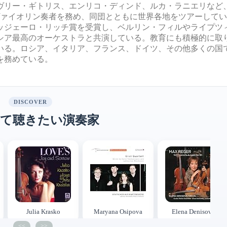
ヴリー・ギトリス、エンリコ・ディンド、ルカ・ラニエリなど
ヴァイオリン奏者を務め、同団とともに世界各地をツアーして
ッジェーロ・リッチ賞を受賞し、ベルリン・フィルやライプツ
シア最高のオーケストラと共演している。教育にも積極的に取
いる。ロシア、イタリア、フランス、ドイツ、その他多くの国
を務めている。
DISCOVER
て聴きたい演奏家
Julia Krasko
Maryana Osipova
Elena Denisova
<<
>>