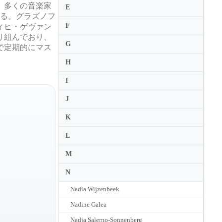
、多くの音楽家
E
いる。グラズノフ
F
ィヒ・ゲヴァン
り組んでおり、
G
で定期的にマス
H
I
J
K
L
M
N
Nadia Wijzenbeek
Nadine Galea
Alena Baeva
Julia Sakharova
Lydia Mordkovitch
Nadja Salerno-Sonnenberg