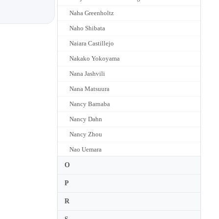
Naha Greenholtz
Naho Shibata
Naiara Castillejo
Nakako Yokoyama
Nana Jashvili
Nana Matsuura
Nancy Barnaba
Nancy Dahn
Nancy Zhou
Nao Uemara
Naoka Aoki
O
Naoko Matsumoto
P
Naoko Sawa
R
Naoko Shimizu