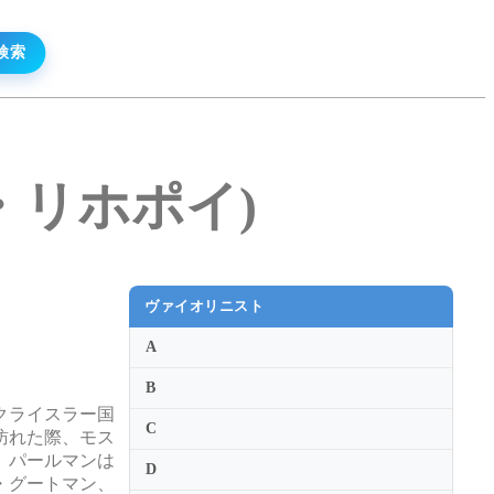
リヤ・リホポイ)
ヴァイオリニスト
A
B
クライスラー国
C
訪れた際、モス
、パールマンは
D
・グートマン、