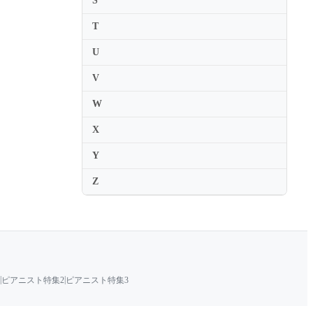
S
Naoko Tanaka
T
Naoko Terai
U
Naoto Sakiya
Naoya Nishimura
V
Naoya Urakawa
W
Naria Kim
X
Narimichi Kawabata
Y
Natalia Gabunia
Z
Natalia Lomeiko
Natalia Prischepenko
Natalia Van Der Mersch
Natalie Lin Douglas
Natalie MacMaster
|
|
ピアニスト特集2
ピアニスト特集3
Natalya Boyarskaya
Natalya Likhopoy