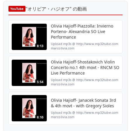
"オリビア・ハジオフ" の動画
YouTube
Olivia Hajioff-Piazzolla: Invierno
Porteno- Alexandria SO Live
Performance
Upload mp3s @ http://www.mp32tube.com
8:13
marcolivia.com
Olivia Hajioff-Shostakovich Violin
Concerto no.1 4th movt - RNCM SO
Live Performance
Upload mp3s @ http://www.mp32tube.com
5:54
marcolivia.com
Olivia Hajioff- Janacek Sonata 3rd
& 4th movt - with Gregory Sioles
Upload mp3s @ http://www.mp32tube.com
marcolivia.com
8:10