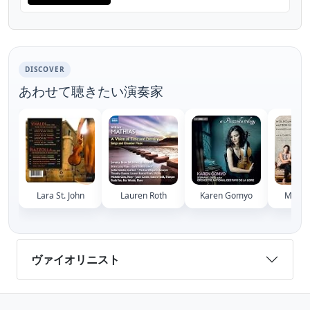
Véronique Mathieu et accompagnée par
des musiciens vietnamiens, a eu lieu le 26
mai à l’Académie nat...
DISCOVER
あわせて聴きたい演奏家
Lara St. John
Lauren Roth
Karen Gomyo
Maia 
ヴァイオリニスト