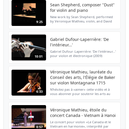
the evening...
Sean Shepherd, composer "Dust"
for violin and piano
New work by Sean Shepherd, performed
by Veronique Mathieu, violin, and David
9:25
Kaplan, piano, at the ACA Festival 2011,
NYC.
Gabriel Dufour-Laperrière: 'De
l'intérieur...'
Gabriel Dufour-Laperrière: 'De l'intérieur...'
pour violon et électronique (2009)
10:01
Véronique Mathieu, violon Gabriel Dufour-
Laperrière: 'De l'intérieur...' for violin and
electro...
Véronique Mathieu, lauréate du
Conseil des arts, l'Élégie de Baker
sur violon Montagnana 1715
N’hésitez pas à «aimer» cette vidéo et à
6:33
vous abonner pour soutenir les arts au
Canada. Dans cette vidéo, Véronique
Mathieu interprète l'Élégie pour violon de
C. Baker, avec le ...
Véronique Mathieu, étoile du
concert Canada - Vietnam à Hanoi
Le concert pour violon «Le Canada et le
Vietnam en harmonie», interprété par
0:57