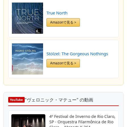
True North
Amazonで見る >
Stölzel: The Gorgeous Nothings
Amazonで見る >
"ヴェロニック・マテュー" の動画
YouTube
4º Festival de Inverno de Rio Claro,
SP - Orquestra Filarmônica de Rio