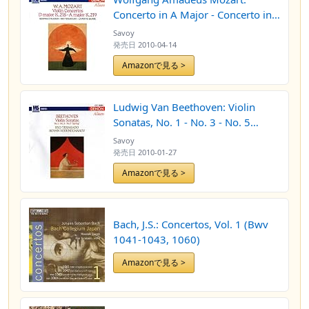
Concerto in A Major - Concerto in
D Major
Savoy
発売日
2010-04-14
Amazonで見る >
Ludwig Van Beethoven: Violin
Sonatas, No. 1 - No. 3 - No. 5
"Spring"
Savoy
発売日
2010-01-27
Amazonで見る >
Bach, J.S.: Concertos, Vol. 1 (Bwv
1041-1043, 1060)
Amazonで見る >