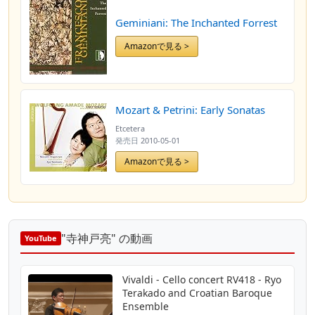
Geminiani: The Inchanted Forrest
Amazonで見る >
Mozart & Petrini: Early Sonatas
Etcetera
発売日
2010-05-01
Amazonで見る >
"寺神戸亮" の動画
YouTube
Vivaldi - Cello concert RV418 - Ryo
Terakado and Croatian Baroque
Ensemble