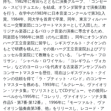
持ち、1982年に有田らとともに演奏グループ、「コンセー
ル・スピリテュエル」を結成、オランダ留学まで演奏活動
を行う。在学中の1983年に日本音楽コンクールで第3位入
賞。1984年、同大学を首席で卒業。同年、東京フィルハー
モニー交響楽団にコンサートマスターとして入団した。オ
リジナル楽器によるバロック音楽の演奏に専念するため、
同楽団を1986年に休団（のちに退団）。同年にオランダの
ハーグ王立音楽院に留学し、シギスヴァルト・クイケンの
もとで研鑽を積んだ。その後ハーグ王立音楽院およびブリ
ュッセル音楽院にて教鞭をとっている。「レザール・フロ
リサン」「シャペル・ロワイヤル」「コレギウム・ヴォカ
ーレ」などのヨーロッパを代表する古楽器アンサンブルの
コンサートマスターを歴任、現在はシギスヴァルト・クイ
ケンの信頼を得て「ラ・プティット・バンド」のコンサー
トマスターを務める。1993年に『ルクレール、ヴァイオリ
ン・ソナタ集』でソリストとしてCDデビュー。その後同レ
ーベルから1995年に『コレッリ、ヴァイオリン・ソナタ集
作品5・第7番‐第12番』、1996年に『モーツァルト、ヴァ
イオリン協奏曲第3番、他』をリリースし、レコード・ア