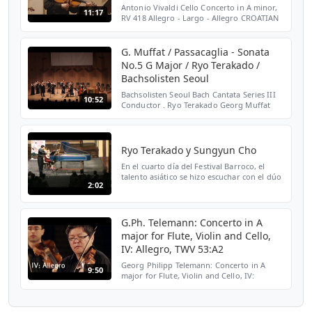
Antonio Vivaldi Cello Concerto in A minor,
11:17
RV 418 Allegro - Largo - Allegro CROATIAN
BAROQUE ENSEMBLE Ryo Terakado -
violoncello da spalla Croatian Music
institute May 22nd 2011...
G. Muffat / Passacaglia - Sonata
No.5 G Major / Ryo Terakado /
Bachsolisten Seoul
Bachsolisten Seoul Bach Cantata Series III
10:52
Conductor . Ryo Terakado Georg Muffat
(1653-1704) : Sonata (Concerto Grosso)No.5
in G-major from ＇Armonico Tributo (1682)
Passacaglia ...
Ryo Terakado y Sungyun Cho
En el cuarto día del Festival Barroco, el
talento asiático se hizo escuchar con el dúo
2:02
Ryo Terakado y Sungyun Cho, que
ofrecieron un espectáculo de primer nivel
primero en San J...
G.Ph. Telemann: Concerto in A
major for Flute, Violin and Cello,
IV: Allegro, TWV 53:A2
Georg Philipp Telemann: Concerto in A
9:50
major for Flute, Violin and Cello, IV:
Allegro, TWV 53:A2 Support us on Patreon:
http://www.patreon.com/bremerbarockorchester
Follow on Ins...