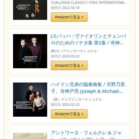
亮、ファビオ・ボニッツォーニ
CHALLENGE CLASSICS / KING INTERNATIONAL
(J.S.Bach : Sonatas for Violin and
発売日
2022-03-18
Cembalo obbligato Vol.1 / Ryo
Amazonで見る >
Terakado, Fabio Bonizzoni) [CD]
[Import] [日本語帯・解説付き]
J.S.バッハ : ヴァイオリンとチェンバ
ロのためのソナタ集 第2集 / 寺神戸
亮、ファビオ・ボニッツォーニ
(株)キングインターナショナル
(J.S.Bach : Sonatas for Violin and
発売日
2023-03-22
Cembalo obbligato Vol.2 / Ryo
Amazonで見る >
Terakado, Fabio Bonizzoni) [CD]
[Import] [日本語帯・解説付]
ハイドン兄弟の協奏曲集 / 天野乃里
子、寺神戸亮 (Joseph & Michael
Haydn : Concertos / Noriko
（株）キングインターナショナル
Amano, Ryo Terakado) [CD]
発売日
2024-02-20
[Import] [日本語帯・解説付]
Amazonで見る >
アントワーヌ・フォルクレ & ジャ