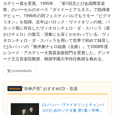
カデミー賞を受賞。1995年、「第1回北とぴあ国際音楽
祭」のパーセルのオペラ『ダイドーとアエネス』で指揮者
デビュー。1996年の同フェスティバルでもラモー『ピグマ
リオン』を指揮。近年はバロック・ヴァイオリンの他、バ
ロック期に存在したヴィオロンチェロ・ダ・スパッラ（肩
かけチェロ）の復元・演奏にも深くかかわっている。ヴィ
オロンチェロ・ダ・スパッラを用いて世界で初めて録音し
たJ.S.バッハの『無伴奏チェロ組曲（全曲）』で2008年度
レコード・アカデミー大賞器楽曲部門を受賞した。デンマ
ーク王立音楽院教授、桐朋学園大学特任教授を務める。
ryoterkakado
"寺神戸亮" おすすめCD・音源
Amazon
J.S.バッハ : ヴァイオリンとチェンバ
ロのためのソナタ集 第1集 / 寺神戸