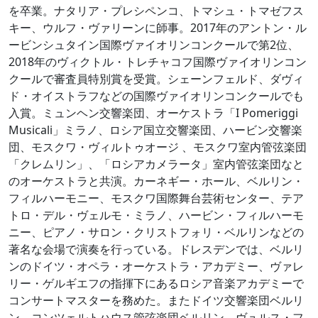
を卒業。ナタリア・プレシペンコ、トマシュ・トマゼフス
キー、ウルフ・ヴァリーンに師事。2017年のアントン・ル
ービンシュタイン国際ヴァイオリンコンクールで第2位、
2018年のヴィクトル・トレチャコフ国際ヴァイオリンコン
クールで審査員特別賞を受賞。シェーンフェルド、ダヴィ
ド・オイストラフなどの国際ヴァイオリンコンクールでも
入賞。ミュンヘン交響楽団、オーケストラ「I Pomeriggi
Musicali」ミラノ、ロシア国立交響楽団、ハービン交響楽
団、モスクワ・ヴィルトゥオージ 、モスクワ室内管弦楽団
「クレムリン」、「ロシアカメラータ」室内管弦楽団なと
のオーケストラと共演。カーネギー・ホール、ベルリン・
フィルハーモニー、モスクワ国際舞台芸術センター、テア
トロ・デル・ヴェルモ・ミラノ、ハービン・フィルハーモ
ニー、ピアノ・サロン・クリストフォリ・ベルリンなどの
著名な会場で演奏を行っている。ドレスデンでは、ベルリ
ンのドイツ・オペラ・オーケストラ・アカデミー、ヴァレ
リー・ゲルギエフの指揮下にあるロシア音楽アカデミーで
コンサートマスターを務めた。またドイツ交響楽団ベルリ
ン、コンツェルトハウス管弦楽団ベルリン、ヴュルス・フ