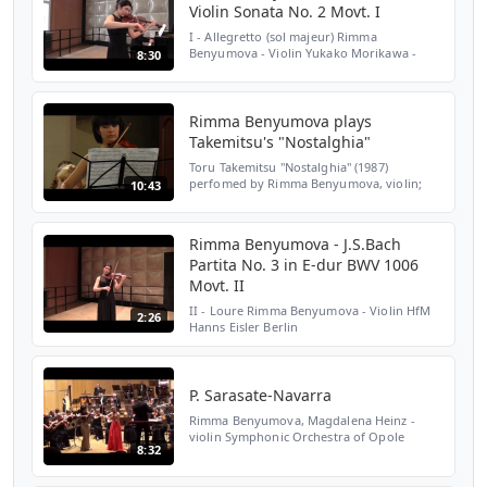
Violin Sonata No. 2 Movt. I
I - Allegretto (sol majeur) Rimma
Benyumova - Violin Yukako Morikawa -
8:30
Piano
Rimma Benyumova plays
Takemitsu's "Nostalghia"
Toru Takemitsu "Nostalghia" (1987)
perfomed by Rimma Benyumova, violin;
10:43
Andrea Pestalozza, conductor with the
Krasnoyarsk Chamber Orchestra in a
concert in Krasnoyarsk, Siberia ...
Rimma Benyumova - J.S.Bach
Partita No. 3 in E-dur BWV 1006
Movt. II
II - Loure Rimma Benyumova - Violin HfM
2:26
Hanns Eisler Berlin
P. Sarasate-Navarra
Rimma Benyumova, Magdalena Heinz -
violin Symphonic Orchestra of Opole
8:32
Philharmonic (Poland) concert on
23.08.2015