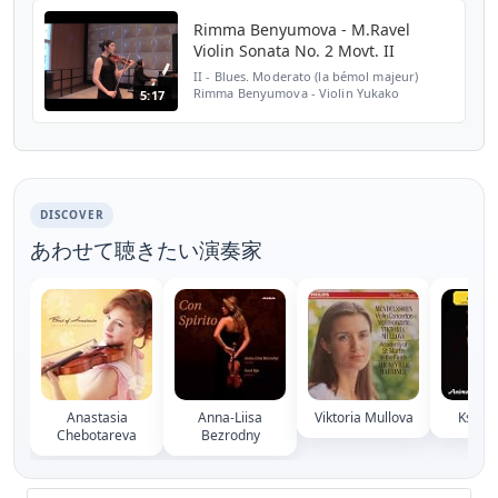
Rimma Benyumova - M.Ravel
Violin Sonata No. 2 Movt. II
II - Blues. Moderato (la bémol majeur)
Rimma Benyumova - Violin Yukako
5:17
Morikawa - Piano
DISCOVER
あわせて聴きたい演奏家
Anastasia
Anna-Liisa
Viktoria Mullova
Ksenia
Chebotareva
Bezrodny