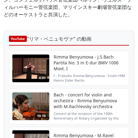
ィルハーモニー管弦楽団、マリインスキー劇場管弦楽団な
どのオーケストラと共演した。
"リマ・ベニュモヴァ" の動画
YouTube
Rimma Benyumova - J.S.Bach
Partita No. 3 in E-dur BWV 1006
Movt. I
I - Preludio Rimma Benyumova - Violin HfM
4:01
Hanns Eisler Berlin
Bach - concert for violin and
orchestra - Rimma Benyumova
with M.Rachlevsky orchestra
Concert at the occasion of the 100th
10:10
Anniversary of Rotary organized by the
founder of the International Rotary
Children's Music Competition Josef Marous,
charter member and Pas...
Rimma Benyumova - M.Ravel