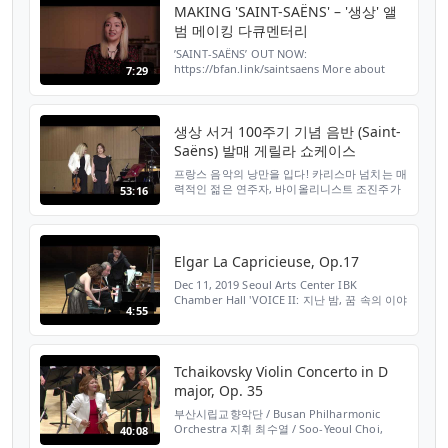
MAKING 'SAINT-SAËNS' – '생상' 앨
범 메이킹 다큐멘터리
’SAINT-SAËNS’ OUT NOW:
https://bfan.link/saintsaens More about
7:29
JINJOO 💋 Website:
http://www.jinjoocho.com Instagram:
https://www.instagram.com/cinnamon_jinjoo/
Facebook: https:...
생상 서거 100주기 기념 음반 (Saint-
Saëns) 발매 게릴라 쇼케이스
프랑스 음악의 낭만을 입다! 카리스마 넘치는 매
력적인 젊은 연주자, 바이올리니스트 조진주가
53:16
아파시오나토 앙상블과 만난다. 프랑스를 대표
하는 작곡가 중 한 명인 '카미유 생상', 오직 그를
위한 헌정으로 이 음반은 시작하였다. 고전적이
고 무한한 상상력을 품고 있는 생상의 음악적 정
Elgar La Capricieuse, Op.17
체성이 잘 드러나는 곡들로 구성한 이번...
Dec 11, 2019 Seoul Arts Center IBK
Chamber Hall 'VOICE II: 지난 밤, 꿈 속의 이야
4:55
기' Jinjoo Cho, violin Itamar Golan, piano
Tchaikovsky Violin Concerto in D
major, Op. 35
부산시립교향악단 / Busan Philharmonic
Orchestra 지휘 최수열 / Soo-Yeoul Choi,
40:08
Conductor (예술감독 겸 상임지휘자 / Artistic