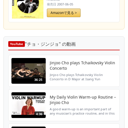
発売日
2007-06-05
Amazonで見る >
"チョ・ジンジョ" の動画
YouTube
Jinjoo Cho plays Tchaikovsky Violin
Concerto
Jinjoo Cho plays Tchaikovsky Violin
Concerto in D Major at Isang Yun
36:25
International Competition in Tongyeong,
Korea.
My Daily Violin Warm-up Routine –
Jinjoo Cho
A good warm-up is an important part of
any musician's practice routine, and in this
4:36
video, Prof. Jinjoo Cho runs us through a
set of exercises that she does daily to begin
her v...