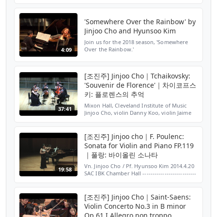
Director & Chief Conductor) 바이올린 조진주
/ Jinjoo Cho, violin 2019.8.13(화) 롯데 콘서
트...
'Somewhere Over the Rainbow' by
Jinjoo Cho and Hyunsoo Kim
Join us for the 2018 season, 'Somewhere
Over the Rainbow.'
4:09
[조진주] Jinjoo Cho｜Tchaikovsky:
'Souvenir de Florence'｜차이코프스
키: 플로렌스의 추억
Mixon Hall, Cleveland Institute of Music
37:41
Jinjoo Cho, violin Danny Koo, violin Jaime
Laredo, viola Eric Wong, viola Sharon
Robinson, cello Stella Cho, cello ---------------
------...
[조진주] Jinjoo cho｜F. Poulenc:
Sonata for Violin and Piano FP.119
｜풀랑: 바이올린 소나타
Vn. Jinjoo Cho / Pf. Hyunsoo Kim 2014.4.20
19:58
SAC IBK Chamber Hall ---------------------------
--------------------------------------------------------
------------------------------...
[조진주] Jinjoo Cho｜Saint-Saens:
Violin Concerto No.3 in B minor
Op.61 I.Allegro non troppo