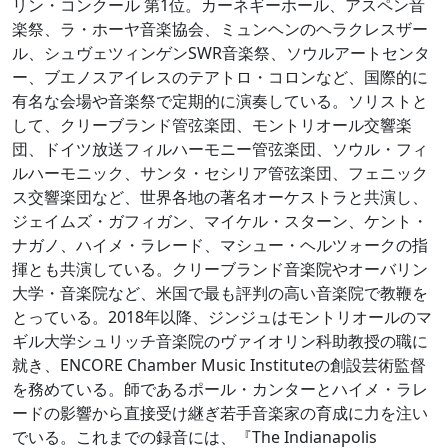
リン・コンクール 第1位。カーネギーホール、アスペン音
楽祭、ラ・ホーヤ音楽協会、ミュンヘンのヘラクレスザー
ル、シュヴェツィンゲンSWR音楽祭、ソウルアートセンタ
ー、ブエノスアイレスのテアトロ・コロンなど、国際的に
有名な会場や音楽祭で定期的に演奏している。ソリストと
して、クリーブランド管弦楽団、モントリオール交響楽
団、ドイツ放送フィルハーモニー管弦楽団、ソウル・フィ
ルハーモニック、サンタ・セシリア管弦楽団、フェニック
ス交響楽団など、世界各地の著名オーケストラと共演し、
ジェイムズ・ガフィガン、マイケル・スターン、ケント・
ナガノ、ハイメ・ラレード、マシュー・ヘルツォークの指
揮とも共演している。クリーブランド音楽院やオーバリン
大学・音楽院など、米国で最も評判の高い音楽院で教鞭を
とっている。2018年以降、ジンジュはモントリオールのマ
ギル大学シュリッチ音楽院のヴァイオリン科助教授の職に
就き、ENCORE Chamber Music Instituteの創設芸術監督
を務めている。師であるポール・カンターとハイメ・ラレ
ードの影響から直接受け継ぎ若手音楽家の育成に力を注い
でいる。これまでの録音には、『The Indianapolis