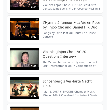
Violinist Jinjoo Cho 2013.12.12 Seoul Arts
9:34
Center, Saint-Saens: Violin Cocerto No.3 in B
minor Op.61 I.Allegro non troppo ------------
-------------------------------------------...
L'Hymne à l'amour + La Vie en Rose
by Jinjoo Cho and Daniel H.K Duo
Songs by Edith Piaf Yul Haus: 'The House
Concert'
8:07
Violinist JinJoo Cho | VC 20
Questions Interview
The Violin Channel recently caught up with
2014 International Violin Competition of
5:07
Indianapolis Gold Medalist, violinist JinJoo
Cho. | We sat her down for a fun game of
VC 20 Q...
Schoenberg's Verklärte Nacht,
Op.4
July 16, 2017 @ ENCORE Chamber Music
Mixon Hall of Cleveland Institute of Music
9:47
SUNDAY UNPLUGGED CONCERT Sponsored
by Cuyahoga Arts & Culture Jinjoo Cho and
Nancy Zhou, violin E...