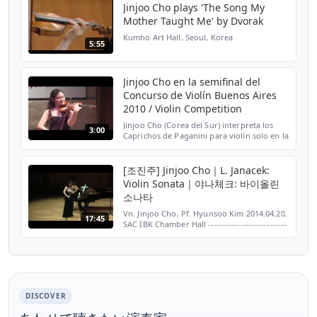
Jinjoo Cho plays 'The Song My
Mother Taught Me' by Dvorak
Kumho Art Hall, Seoul, Korea
5:55
Jinjoo Cho en la semifinal del
Concurso de Violín Buenos Aires
2010 / Violin Competition
Jinjoo Cho (Corea del Sur) interpreta los
3:00
Caprichos de Paganini para violín solo en la
semifinal del Primer Concurso
Internacional de Violín Buenos Aires 2010.
Más información: ...
[조진주] Jinjoo Cho｜L. Janacek:
Violin Sonata｜야나체크: 바이올린
소나타
Vn. Jinjoo Cho, Pf. Hyunsoo Kim 2014.04.20.
17:45
SAC IBK Chamber Hall ---------------------------
--------------------------------------------------------
-----------------------------...
DISCOVER