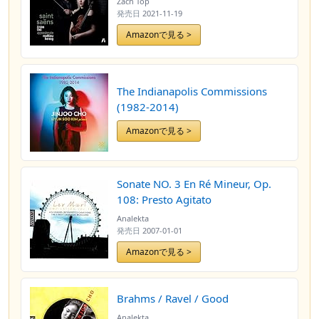
Zach Top
発売日
2021-11-19
Amazonで見る >
The Indianapolis Commissions
(1982-2014)
Amazonで見る >
Sonate NO. 3 En Ré Mineur, Op.
108: Presto Agitato
Analekta
発売日
2007-01-01
Amazonで見る >
Brahms / Ravel / Good
Analekta