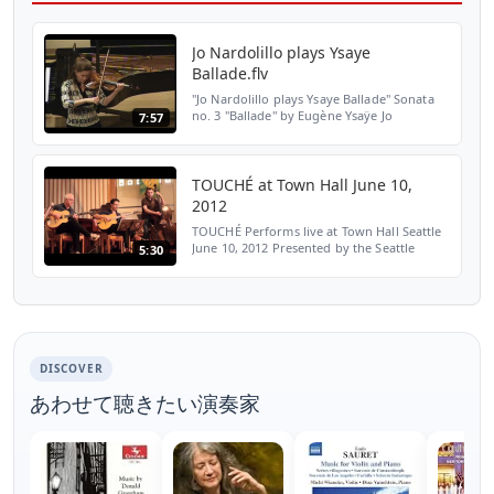
Jo Nardolillo plays Ysaye
Ballade.flv
"Jo Nardolillo plays Ysaye Ballade" Sonata
no. 3 "Ballade" by Eugène Ysaÿe Jo
7:57
Nardolillo, violin Boise State University
Guest Artist Recital February 6, 2009
TOUCHÉ at Town Hall June 10,
2012
TOUCHÉ Performs live at Town Hall Seattle
June 10, 2012 Presented by the Seattle
5:30
Nantes Sister-City Association Jo Nardolillo,
violin Neil Andersson, guitar Christophe
Chagnard,...
DISCOVER
あわせて聴きたい演奏家