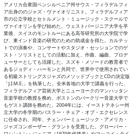
アメリカ合衆国ペンシルベニア州サウス・フィラデルフィ
ア出身ののジャズ・ヴァイオリニスト。フィラデルフィア
市の公立学校とセトルメント・ミュージック・スクールで
ヴァイオリンを学び始めた。ウェストバージニア大学を卒
業後、スイスのモントルーにある高等研究所の大学院で学
び、東インド音楽の研究のための助成金を得た。カルテッ
トでの演奏や、コンサートやスタジオ・セッションでのゲ
スト・ソリストとしての活動に加え、作曲、編曲、プロデ
ューサーとしても活躍した。スズキ・メソードの教育者で
あるジョディ・ハーモンと共同で、世界中で使用されてい
る初級ストリングスジャズのメソッドブックとCDの決定版
「J.I.M.E.」を執筆した。全米各地の大学で講義を行った、
フィラデルフィア芸術大学とニューヨークのマンハッタン
音楽学校の教授を務め、ボストンのバークリー音楽大学で
もゲスト講師を務めた。2004年には、イーストテネシー州
立大学の冬学期のバスラー・チェア・オブ・エクセレンス
に任命され、同年、チェンバーミュージック・アメリカ・
ジャズコンポーザー・グラントを受賞した。グローバー・
ワシントン・ジュニア（1970年代後半）やマッコイ・タイ