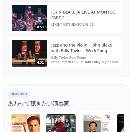
JOHN BLAKE JR LIVE AT MONTCO
PART 2
LIVELY ARTS SEASON 08-09
8:53
Jazz and the Violin - John Blake
with Billy Taylor - Work Song
Billy Taylor Solo Piano
https://amzn.to/2PMOMh3 Billy Taylor and
4:32
Gerry Mulligan Live
https://amzn.to/2Rb3uid Billy Taylor Piano
Transcriptions https://amzn.to/2q8KSEa
http://www...
DISCOVER
あわせて聴きたい演奏家