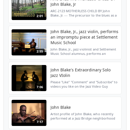
John Blake, Jr
ARC-2123 MOTHERLESS CHILD BY John
Blake, Jr. --- The precursor to the blues as a
2:01
music form was first heard in the chants
and songs of African American slaves. Their
lyrics of h...
John Blake, Jr., jazz violin, performs
an impromptu piece at Settlement
Music School
John Blake, Jr., jazz violinist and Settlement
2:55
Music School alumnus, performs an
impromptu piece of music at the request of
one of the attendees of his Adult Chamber
Players Lec...
John Blake's Extraordinary Solo
Jazz VIolin
Please "Like" "Comment" and "Subscribe" to
videos you like on the Jazz Video Guy
7:06
channel. http://www.billytaylorjazz.com
presents John Blake performing Solo Violin
versions of "...
John Blake
Artist profile of John Blake, who recently
performed at a Jazz Bridge neighborhood
7:17
concert in Media, PA with Jimmy Bruno
(guitar) and Gerald Veasley.(bass).