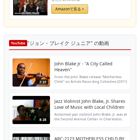
Amazonで見る >
"ジョン・ブレイク ジュニア" の動画
YouTube
John Blake Jr - "A City Called
Heaven"
From the John Blake release "Motherless
Child" on Artists Recording Collective (2011)
7:37
John Blake Jr.: violin Johnathan Blake:
drums Boris Kozlov: bass Sumi Tonooka:
piano http:/...
Jazz Violinist John Blake, Jr. Shares
Love of Music with Local Children
Acclaimed jazz violinist John Blake, Jr. was at
the Second Avenue Center in Charleston,
8:28
WV, Wednesday teaching local children
music fundamentals, such as rhythm,
melody, chords,...
ARC-2123 MOTHERLESS CHILD BY