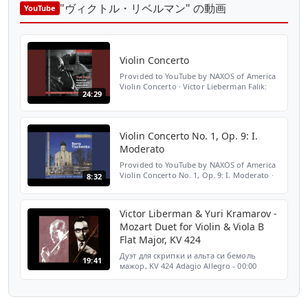
"ヴィクトル・リベルマン" の動画
YouTube
Violin Concerto
Provided to YouTube by NAXOS of America
Violin Concerto · Victor Lieberman Falik:
24:29
Orchestral Works ℗ 2017 Northern Flowers
Released on: 2017-09-01 Artist: Victor
Lieberman Condu...
Violin Concerto No. 1, Op. 9: I.
Moderato
Provided to YouTube by NAXOS of America
Violin Concerto No. 1, Op. 9: I. Moderato ·
8:32
Victor Lieberman Tishchenko: Violin
Concerto - Cello Concerto - Suzdal ℗ 2011
Northern Flower...
Victor Liberman & Yuri Kramarov -
Mozart Duet for Violin & Viola B
Flat Major, KV 424
Дуэт для скрипки и альта си бемоль
19:41
мажор, KV 424 Adagio Allegro - 00:00
Andante Cantabile - 08:02 Andante Grazioso
- 11:41 Victor Liberman & Yuri Kramarov
from Melodiya LP С 10—...