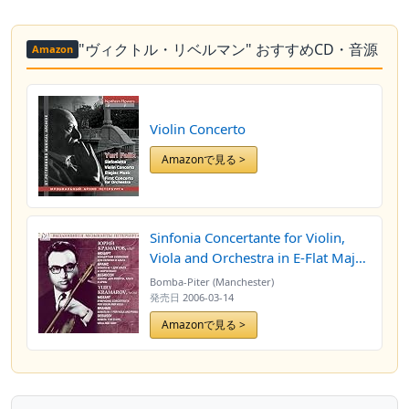
"ヴィクトル・リベルマン" おすすめCD・音源
Amazon
Violin Concerto
Amazonで見る >
Sinfonia Concertante for Violin,
Viola and Orchestra in E-Flat Major,
KV 364: I. Allegro maestoso
Bomba-Piter (Manchester)
発売日
2006-03-14
Amazonで見る >