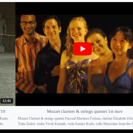
12:01
'10
Mozart clarinet & strings quintet 1st mov
e Kudo,
Mozart Clarinet & strings quintet Pascual Martinez Forteza, clarinet Elizabeth Zelst
i...
Yulia Ziskel, violin Vivek Kamath, viola Sumire Kudo, cello Musicians from the 