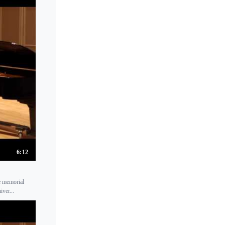
Yuki Manuela Janke
Yukihiro Nishimoto
Yukiko Uno
Yukiko Yoshida
Yukino Nakamura
Yuko Inoue
Yuko Shiokawa
Yulia Berinskaya
Yulia Ziskel
Yuna Shinohara
6:12
Yuna Toki
Yura Lee
he memorial
ver...
Yuri Bashmet
Yuri Horiuchi
Yuri Kramarov