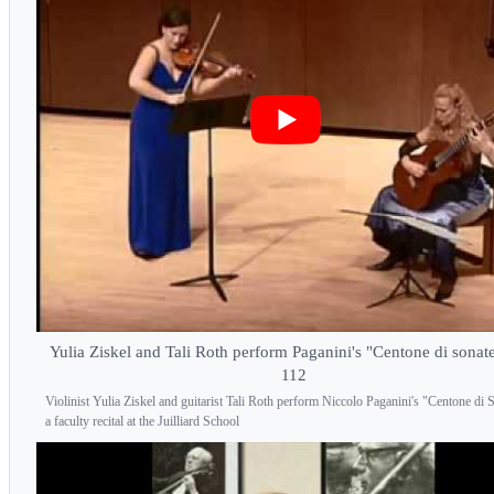
Yulia Ziskel and Tali Roth perform Paganini's "Centone di sonat
112
Violinist Yulia Ziskel and guitarist Tali Roth perform Niccolo Paganini's "Centone di S
a faculty recital at the Juilliard School