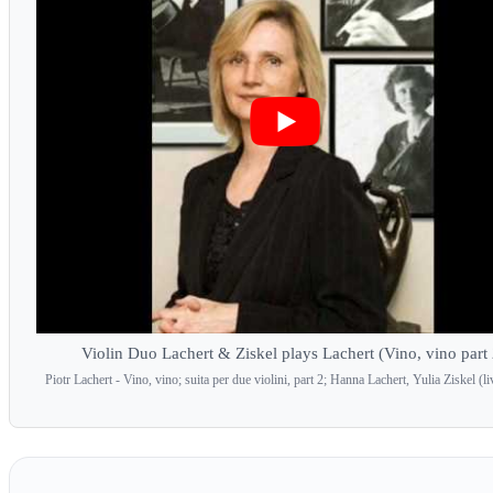
Violin Duo Lachert & Ziskel plays Lachert (Vino, vino part 
Piotr Lachert - Vino, vino; suita per due violini, part 2; Hanna Lachert, Yulia Ziskel (li