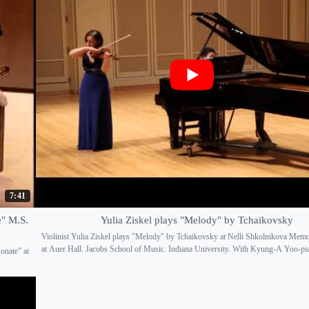
7:41
e" M.S.
Yulia Ziskel plays "Melody" by Tchaikovsky
Violinist Yulia Ziskel plays "Melody" by Tchaikovsky at Nelli Shkolnikova Memo
at Auer Hall. Jacobs School of Music. Indiana University. With Kyung-A Yoo-pi
onate" at