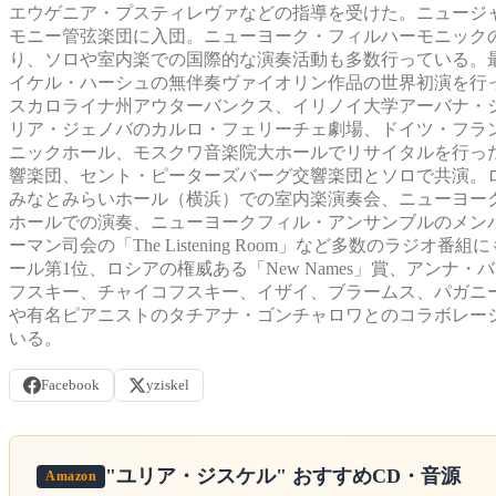
エウゲニア・プスティレヴァなどの指導を受けた。ニュージャ
モニー管弦楽団に入団。ニューヨーク・フィルハーモニック
り、ソロや室内楽での国際的な演奏活動も多数行っている。
イケル・ハーシュの無伴奏ヴァイオリン作品の世界初演を行
スカロライナ州アウターバンクス、イリノイ大学アーバナ・
リア・ジェノバのカルロ・フェリーチェ劇場、ドイツ・フラ
ニックホール、モスクワ音楽院大ホールでリサイタルを行っ
響楽団、セント・ピーターズバーグ交響楽団とソロで共演。
みなとみらいホール（横浜）での室内楽演奏会、ニューヨー
ホールでの演奏、ニューヨークフィル・アンサンブルのメン
ーマン司会の「The Listening Room」など多数の
ール第1位、ロシアの権威ある「New Names」賞、アン
フスキー、チャイコフスキー、イザイ、ブラームス、パガニ
や有名ピアニストのタチアナ・ゴンチャロワとのコラボレー
いる。
Facebook
yziskel
"ユリア・ジスケル"
おすすめCD・音源
Amazon