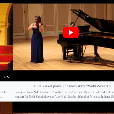
7:22
Yulia Ziskel plays Tchaikovsky's "Waltz-Scherzo"
 violin
Violinist Yulia Ziskel performs "Waltz Scherzo" by Peter Ilyich Tchaikovsky at t
..
concert for Nelli Shkolnikova at Auer Hall. Jacob's School of Music at Indiana Uni