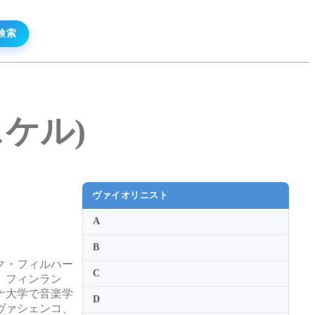
ジスケル)
ヴァイオリニスト
A
B
ク・フィルハー
C
、フィンラン
ナ大学で音楽学
D
ヴァシェンコ、