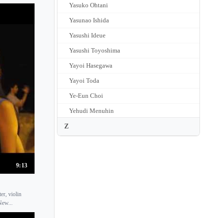
Yasuko Ohtani
Yasunao Ishida
Yasushi Ideue
Yasushi Toyoshima
Yayoi Hasegawa
Yayoi Toda
Ye-Eun Choi
Yehudi Menuhin
Yevgeny Kutik
Z
Yfrah Neaman
Yi-Jia Susanne Hou
9:13
Yoko Kitaura
Yoko Kubo
er, violin
Yoko Sato
New...
Yoko Sugie