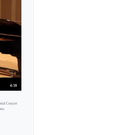
Yuri Mizutani
Yuriko Kuronuma
Yuriy Rakevich
Yury Revich
Yuuki Hashimori
Yuval Yaron
Yuzuko Horigome
Yvonne Smeulers
4:59
rial Concert
ano.