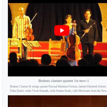
Brahms clarinet quintet 1st mov-1
Brahms Clarinet & strings quintet Pascual Martinez Forteza, clarinet Elizabeth Zelster,
Yulia Ziskel, violin Vivek Kamath, viola Sumire Kudo, cello Musicians from the New.