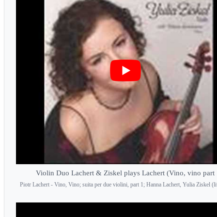
Violin Duo Lachert & Ziskel plays Lachert (Vino, vino part 
Piotr Lachert - Vino, Vino; suita per due violini, part 1; Hanna Lachert, Yulia Ziskel (l