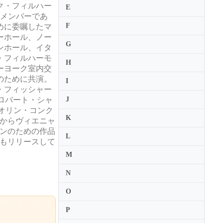
ク・フィルハー
E
のメンバーであ
F
めに委嘱したマ
ーホール、ノー
G
ンホール、イタ
・フィルハーモ
H
ーヨーク室内交
のために共演。
I
・フィッシャー
ロバート・シャ
J
イオリン・コンク
K
ルからヴィエニャ
ンのための作品
L
もリリースして
M
N
O
P