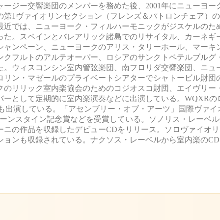
ージー交響楽団のメンバーを務めた後、2001年にニューヨー
の第1ヴァイオリンセクション（フレンズ＆パトロンチェア）
最近では、ニューヨーク・フィルハーモニックがジスケルのた
った。スペインとバレアリック諸島でのリサイタル、カーネギ
シャンペーン、ニューヨークのアリス・タリーホール、マーキ
ンクフルトのアルテオーパー、ロシアのサンクトペテルブルグ
た。ウィスコンシン室内管弦楽団、南フロリダ交響楽団、ニュ
ロリン・マゼールのプライベートシアターでシャトービル財団
クのリリック室内楽協会のためのコジオスコ財団、エイヴリー
バーとして定期的に室内楽演奏などに出演している。WQXRの
ラジオ番組にも出演している。「アセンブリー・オブ・アーツ」国際ヴァ
ナ・バーンスタイン記念賞などを受賞している。ソノリス・レーベ
ーニの作品を収録したデビューCDをリリース。ソロヴァイオリ
ションも収録されている。ナクソス・レーベルから室内楽のCD