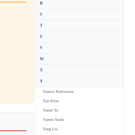
R
S
T
U
V
W
X
Y
Yaakov Rubinstein
Yair Kless
Yamei Yu
Yamen Saadi
Yang Liu