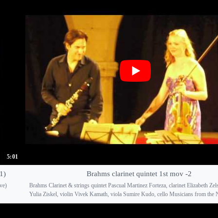
5:01
1)
Brahms clarinet quintet 1st mov -2
ive)
Brahms Clarinet & strings quintet Pascual Martinez Forteza, clarinet Elizabeth Zels
Yulia Ziskel, violin Vivek Kamath, viola Sumire Kudo, cello Musicians from the 