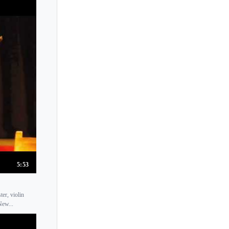
Yoko Takebe
Yoshiko Kawamoto
Yoshiko Nakura
Yoshio Unno
Yossi Zivoni
Yossif Ivanov
Young Uck Kim
Yu-Chien Tseng
Yu Lina
Yu Mashiko
5:53
Yuka Ishizuka
Yuka Mawaki
ter, violin
New...
Yuka Nishino
Yukako Furudate