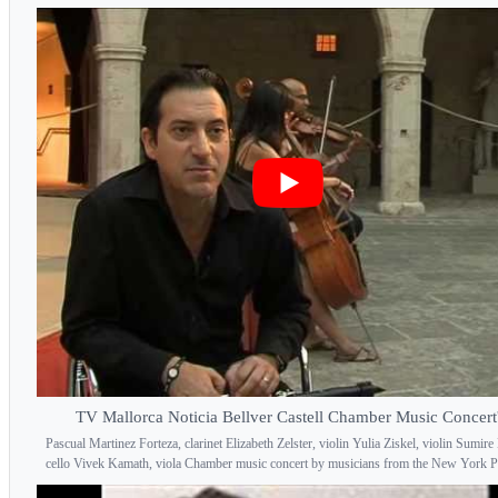
TV Mallorca Noticia Bellver Castell Chamber Music Concert
Pascual Martinez Forteza, clarinet Elizabeth Zelster, violin Yulia Ziskel, violin Sumir
cello Vivek Kamath, viola Chamber music concert by musicians from the New York Ph