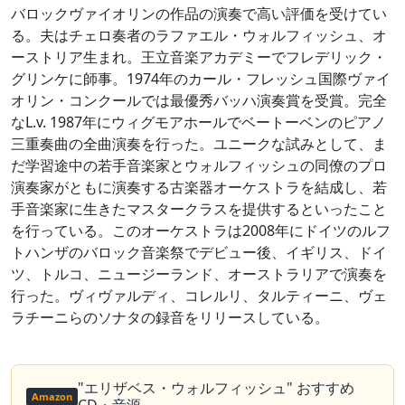
バロックヴァイオリンの作品の演奏で高い評価を受けてい
る。夫はチェロ奏者のラファエル・ウォルフィッシュ、オ
ーストリア生まれ。王立音楽アカデミーでフレデリック・
グリンケに師事。1974年のカール・フレッシュ国際ヴァイ
オリン・コンクールでは最優秀バッハ演奏賞を受賞。完全
なL.v. 1987年にウィグモアホールでベートーベンのピアノ
三重奏曲の全曲演奏を行った。ユニークな試みとして、ま
だ学習途中の若手音楽家とウォルフィッシュの同僚のプロ
演奏家がともに演奏する古楽器オーケストラを結成し、若
手音楽家に生きたマスタークラスを提供するといったこと
を行っている。このオーケストラは2008年にドイツのルフ
トハンザのバロック音楽祭でデビュー後、イギリス、ドイ
ツ、トルコ、ニュージーランド、オーストラリアで演奏を
行った。ヴィヴァルディ、コレルリ、タルティーニ、ヴェ
ラチーニらのソナタの録音をリリースしている。
"エリザベス・ウォルフィッシュ" おすすめ
Amazon