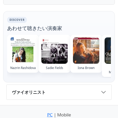
dedicated to ...
DISCOVER
あわせて聴きたい演奏家
Nazrin Rashidova
Sadie Fields
Iona Brown
Ly
Mordk
ヴァイオリニスト
PC
| Mobile