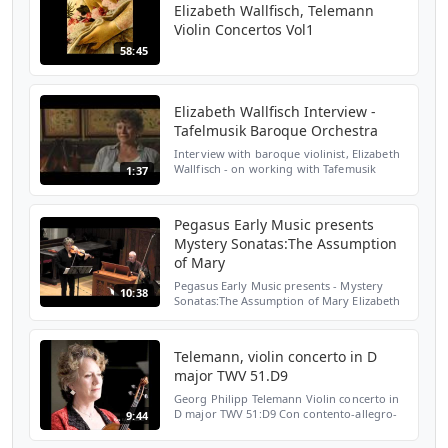
Elizabeth Wallfisch, Telemann
Violin Concertos Vol1
58:45
Elizabeth Wallfisch Interview -
Tafelmusik Baroque Orchestra
Interview with baroque violinist, Elizabeth
Wallfisch - on working with Tafemusik
1:37
Baroque Orchestra for the release: Vivaldi's
'L'ESTRO ARMONICO'.
Pegasus Early Music presents
Mystery Sonatas:The Assumption
of Mary
Pegasus Early Music presents - Mystery
10:38
Sonatas:The Assumption of Mary Elizabeth
Wallfisch, viollin Micahel Beattie, organ and
harpsichord Deborah Fox, theorbo
recorded live in c...
Telemann, violin concerto in D
major TWV 51.D9
Georg Philipp Telemann Violin concerto in
D major TWV 51:D9 Con contento-allegro-
9:44
largo-vivace Elizabeth wallfisch, violin
LÓrfeo Barockorchester 2004 This video is