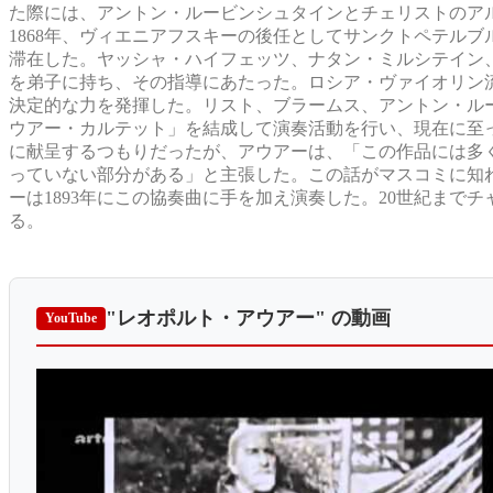
た際には、アントン・ルービンシュタインとチェリストのア
1868年、ヴィエニアフスキーの後任としてサンクトペテルブ
滞在した。ヤッシャ・ハイフェッツ、ナタン・ミルシテイン
を弟子に持ち、その指導にあたった。ロシア・ヴァイオリン
決定的な力を発揮した。リスト、ブラームス、アントン・ル
ウアー・カルテット」を結成して演奏活動を行い、現在に至っ
に献呈するつもりだったが、アウアーは、「この作品には多
っていない部分がある」と主張した。この話がマスコミに知
ーは1893年にこの協奏曲に手を加え演奏した。20世紀ま
る。
"レオポルト・アウアー"
の動画
YouTube