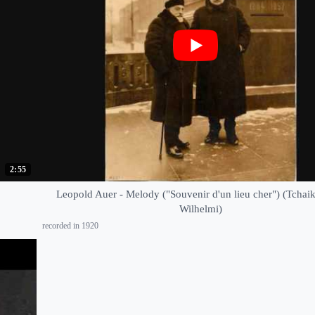
2:55
Leopold Auer - Melody ("Souvenir d'un lieu cher") (Tchai
Wilhelmi)
recorded in 1920