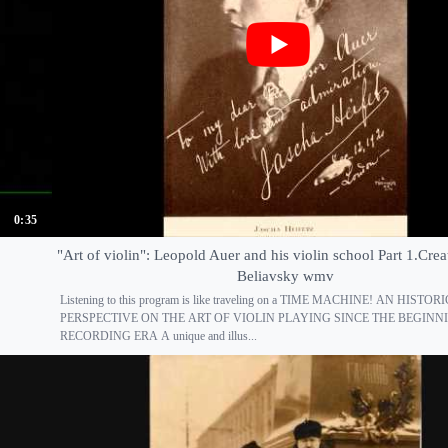
0:35
"Art of violin": Leopold Auer and his violin school Part 1.Crea
Beliavsky wmv
Listening to this program is like traveling on a TIME MACHINE! AN HISTOR
PERSPECTIVE ON THE ART OF VIOLIN PLAYING SINCE THE BEGINN
RECORDING ERA A unique and illus...