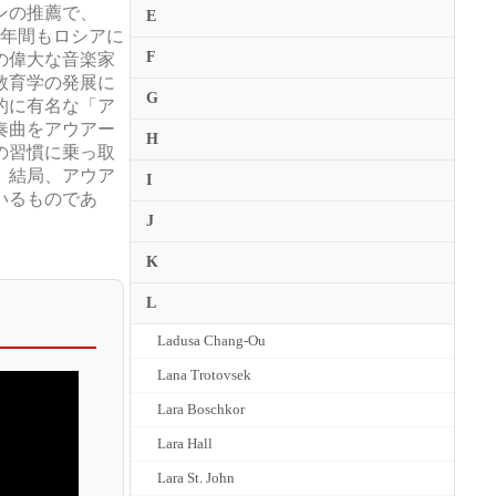
ンの推薦で、
E
9年間もロシアに
F
の偉大な音楽家
教育学の発展に
G
的に有名な「ア
奏曲をアウアー
H
の習慣に乗っ取
。結局、アウア
I
いるものであ
J
K
L
Ladusa Chang-Ou
Lana Trotovsek
Lara Boschkor
Lara Hall
Lara St. John