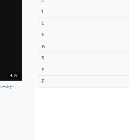
S
Lea Birringer
Leah Jacobson
T
Lech Antonio Uszynski
U
Leila Josefowicz
V
Leila Schayegh
W
Lena Neudauer
X
Lena Yokoyama
Leon Spierer
Y
4:00
Leonid Kogan
Z
kovsky-
Leonid Sushansky
Leonidas Kavakos
Leopold Auer
Leopold Mozart
Leslie Dreyer
Leticia Moreno