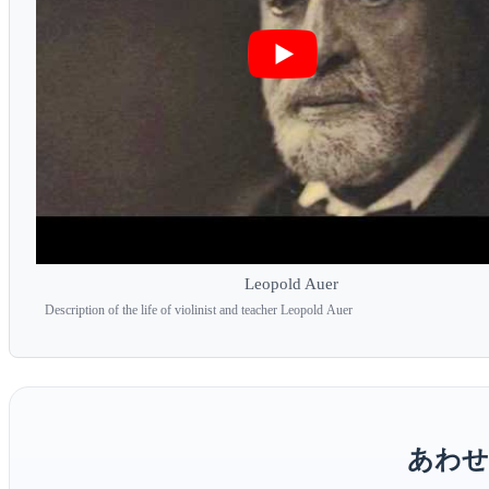
Leopold Auer
Description of the life of violinist and teacher Leopold Auer
あわせ