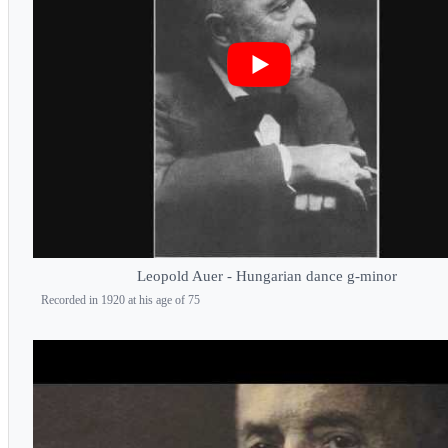
Leopold Auer - Hungarian dance g-minor
Recorded in 1920 at his age of 75