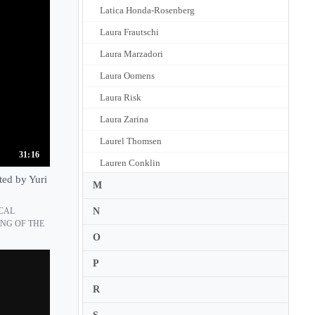
Latica Honda-Rosenberg
Laura Frautschi
Laura Marzadori
Laura Oomens
Laura Risk
Laura Zarina
Laurel Thomsen
31:16
Lauren Conklin
ted by Yuri
Lauren Roth
M
Laurence Kayaleh
N
ICAL
ING OF THE
Laurent Albrecht Breuninger
O
Laurent Korcia
P
Lawrence Power
R
Lazaro Jascha