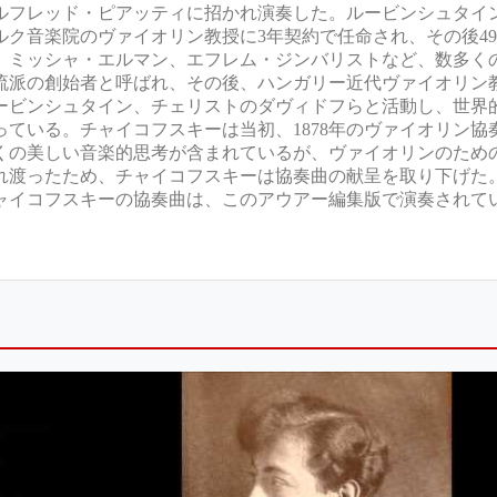
ルフレッド・ピアッティに招かれ演奏した。ルービンシュタイ
ルク音楽院のヴァイオリン教授に3年契約で任命され、その後4
、ミッシャ・エルマン、エフレム・ジンバリストなど、数多く
流派の創始者と呼ばれ、その後、ハンガリー近代ヴァイオリン
ービンシュタイン、チェリストのダヴィドフらと活動し、世界
ている。チャイコフスキーは当初、1878年のヴァイオリン協
くの美しい音楽的思考が含まれているが、ヴァイオリンのため
れ渡ったため、チャイコフスキーは協奏曲の献呈を取り下げた
でチャイコフスキーの協奏曲は、このアウアー編集版で演奏されて