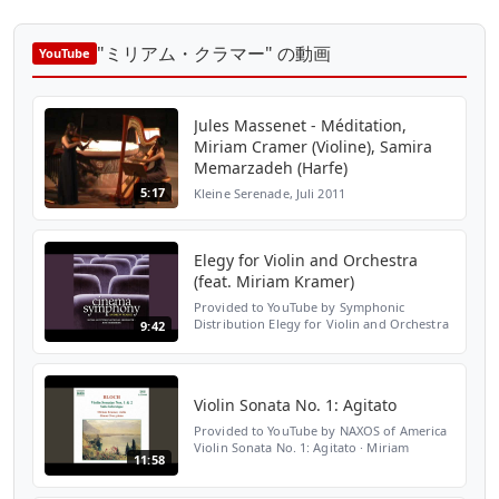
"ミリアム・クラマー" の動画
YouTube
Jules Massenet - Méditation,
Miriam Cramer (Violine), Samira
Memarzadeh (Harfe)
5:17
Kleine Serenade, Juli 2011
Elegy for Violin and Orchestra
(feat. Miriam Kramer)
Provided to YouTube by Symphonic
Distribution Elegy for Violin and Orchestra
9:42
(feat. Miriam Kramer) · Andrew Pearce ·
Royal Scottish National Orchestra · José
Serebrier · Miriam ...
Violin Sonata No. 1: Agitato
Provided to YouTube by NAXOS of America
Violin Sonata No. 1: Agitato · Miriam
11:58
Kramer Bloch: Violin Sonatas Nos. 1 and 2 /
Suite Hebraique ℗ 1999 Naxos Released on:
1999-12-07 Ar...