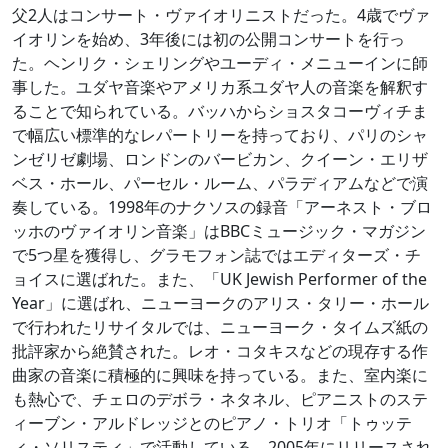
父2人はコンサート・ヴァイオリニストだった。4歳でヴァ
イオリンを始め、3年後には初の公開コンサートを行っ
た。ヘンリク・シェリングやユーディ・メニューインに師
事した。ユダヤ音楽やアメリカ系ユダヤ人の音楽を解釈す
ることで知られている。バッハからショスタコーヴィチま
で幅広い標準的なレパートリーを持っており、パリのシャ
ンゼリゼ劇場、ロンドンのバービカン、クイーン・エリザ
ベス・ホール、パーセル・ルーム、パラディアムなどで演
奏している。1998年のナクソスの録音「アーネスト・ブロ
ッホのヴァイオリン音楽」はBBCミュージック・マガジン
で5つ星を獲得し、グラモフォン誌ではエディターズ・チ
ョイスに選ばれた。また、「UK Jewish Performer of the
Year」に選ばれ、ニューヨークのアリス・タリー・ホール
で行われたリサイタルでは、ニューヨーク・タイムズ紙の
批評家から絶賛された。レオ・コタキスなどの現存する作
曲家の音楽に積極的に興味を持っている。また、室内楽に
も熱心で、チェロのデボラ・ネタネル、ピアニストのステ
ィーブン・アルドレッジとのピアノ・トリオ「トゥッテ
ィ・ソリスティ」で活動している。2005年にリリースされ