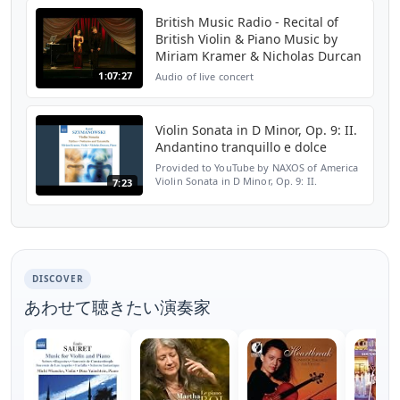
British Music Radio - Recital of
British Violin & Piano Music by
Miriam Kramer & Nicholas Durcan
1:07:27
Audio of live concert
Violin Sonata in D Minor, Op. 9: II.
Andantino tranquillo e dolce
Provided to YouTube by NAXOS of America
Violin Sonata in D Minor, Op. 9: II.
7:23
Andantino tranquillo e dolce · Miriam
Kramer Szymanowski: Violin Sonata /
Mythes / Notturne and Tara...
DISCOVER
あわせて聴きたい演奏家