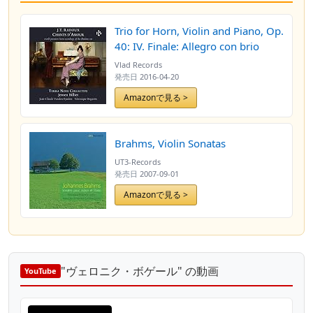
Trio for Horn, Violin and Piano, Op.
40: IV. Finale: Allegro con brio
Vlad Records
発売日
2016-04-20
Amazonで見る >
Brahms, Violin Sonatas
UT3-Records
発売日
2007-09-01
Amazonで見る >
"ヴェロニク・ボゲール" の動画
YouTube