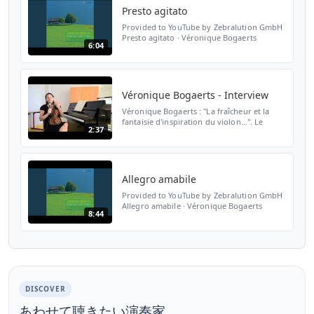
Presto agitato
Provided to YouTube by Zebralution GmbH
Presto agitato · Véronique Bogaerts
6:04
Brahms, Violin Sonatas ℗ 2007 UT3-Records
Released on: 2007-09-01 Composer:
Johannes Brahms Music Pub...
Véronique Bogaerts - Interview
Véronique Bogaerts : "La fraîcheur et la
fantaisie d'inspiration du violon...". Le
2:37
Festival Pablo Casals a la chance de la
compter parmi ses musiciens et parmi les
enseignants d...
Allegro amabile
Provided to YouTube by Zebralution GmbH
Allegro amabile · Véronique Bogaerts
8:44
Brahms, Violin Sonatas ℗ 2007 UT3-Records
Released on: 2007-09-01 Composer:
Johannes Brahms Music Pu...
DISCOVER
あわせて聴きたい演奏家