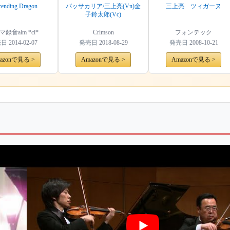
ending Dragon
パッサカリア/三上亮(Vn)金
三上亮 ツィガーヌ
子鈴太郎(Vc)
録音alm *cl*
Crimson
フォンテック
売日
2014-02-07
発売日
2018-08-29
発売日
2008-10-21
azonで見る >
Amazonで見る >
Amazonで見る >