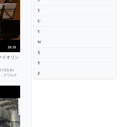
S
Rainer Kuchl
T
Rainer Kussmaul
U
Ran Matsumoto
V
Raphael Bronstein
W
Raphael Klayman
10:10
X
Raphaelle Moreau
ァイオリン
Ray Chen
Y
Ray Iwazumi
13日(水)
Z
子 主催：クワルテ
Razvan Stoica
Rebecca Brown
Rebekka Hartmann
Regina Carter
Regina Strinasacchi
Regis Pasquier