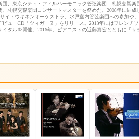
楽団、東京シティ・フィルハーモニック管弦楽団、札幌交響楽
での間、札幌交響楽団コンサートマスターを務めた。2008年に結
たサイトウキネンオーケストラ、水戸室内管弦楽団への参加や
デビューCD「ツィガーヌ」をリリース。2013年にはフレンチ
イタルを開催。2016年、ピアニストの近藤嘉宏とともに「サ