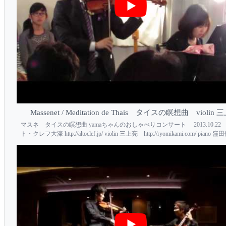
Massenet / Meditation de Thais タイスの瞑想曲 violin
マスネ タイスの瞑想曲 yamaちゃんのおしゃべりコンサート 2013.10.2
ト・クレフ大濠 http://altoclef.jp/ violin 三上亮 http://ryomikami.com/ piano 