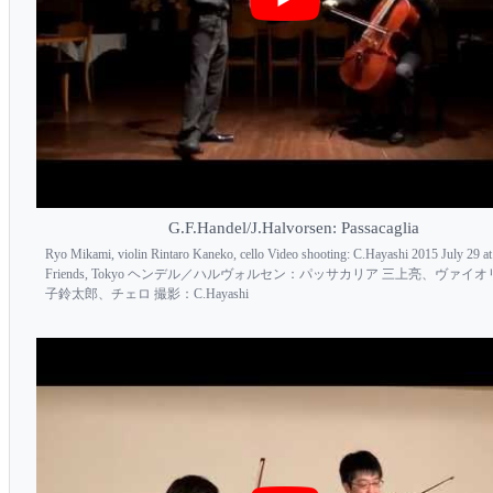
G.F.Handel/J.Halvorsen: Passacaglia
Ryo Mikami, violin Rintaro Kaneko, cello Video shooting: C.Hayashi 2015 July 29 at
Friends, Tokyo ヘンデル／ハルヴォルセン：パッサカリア 三上亮、ヴァイオ
子鈴太郎、チェロ 撮影：C.Hayashi