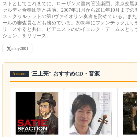
ストとしてこれまでに、ローザンヌ室内管弦楽団、東京交響
ァルディ合奏団等と共演。2007年11月から2011年10月ま
ス・クヮルテットの第1ヴァイオリン奏者を務めている。ま
ールの審査員なども務めている。2008年にフォンテックより
リースすると共に、ピアニストののイェルク・デームスとリサ
ション」をリリース。
mkry2001
"三上亮"
おすすめCD・音源
Amazon