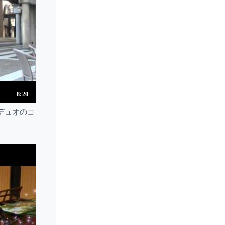
Reiko Otani
Reiko Watanabe
Remus Azoitei
Renato Zanettovich
Renato de Barbieri
Renaud Capucon
8:20
Renee Chemet
デュオのコ
Rennosuke Fukuda
Retaw
Ribon Aida
Ricardo Herz
Ricardo Odnoposoff
Riccardo Minasi
Richard Luby