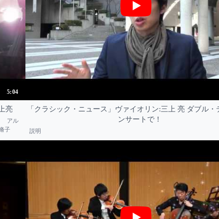
5:04
 三上亮
「クラシック・ニュース」ヴァイオリン:三上 亮 ダブル・
ンサートで！
2 アル
窪田脩子
説明