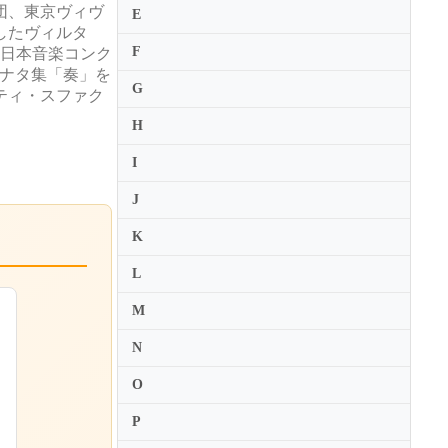
団、東京ヴィヴ
E
成したヴィルタ
F
、日本音楽コンク
ソナタ集「奏」を
G
ティ・スファク
H
I
J
K
L
M
N
O
P