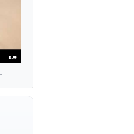
Rivka Golani
Riyoko Matsui
Robert Davidovici
Robert Mann
Robert McDuffie
Roberta Lioy
11:08
Roby Lakatos
Rodney Friend
yo
Rodolfo Bonucci
Rodolphe Kreutzer
Rodrigo Puskas
Rohnie Tan
Roksana Kwasnikowska
Roland Daugareil