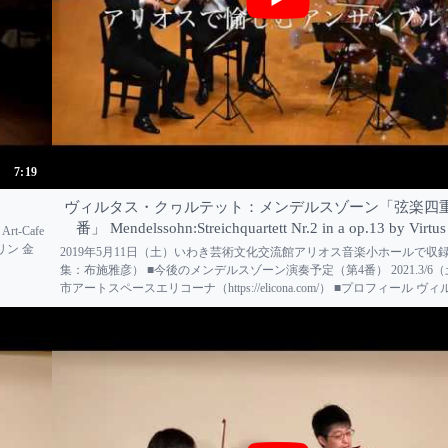
7:19
ヴィルタス・クヮルテット：メンデルスゾーン「弦楽四重
番」 Mendelssohn:Streichquartett Nr.2 in a op.13 by Virtus
 Art-Cafe
リン 金
2019年5月11日（土）いわき芸術文化交流館アリオス音楽小ホールで収
集：布施雅彦） ■今後のメンデルスゾーン演奏予定（第4番） 2021.3/6
市アートスペースエリコーナ（https://elicona.com/） ■プロフィール 
ヮルテット Virtus Quartet（弦楽四重奏） 三上 亮、對馬佳祐（ヴァ...