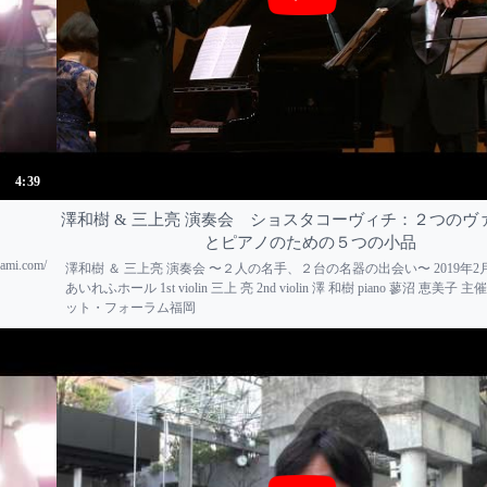
4:39
澤和樹 & 三上亮 演奏会 ショスタコーヴィチ：２つのヴ
とピアノのための５つの小品
mi.com/
澤和樹 ＆ 三上亮 演奏会 〜２人の名手、２台の名器の出会い〜 2019年2月
あいれふホール 1st violin 三上 亮 2nd violin 澤 和樹 piano 蓼沼 恵美
ット・フォーラム福岡