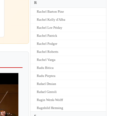
R
Rachel Barton Pine
Rachel Kolly d'Alba
Rachel Lee Priday
Rachel Patrick
Rachel Podger
Rachel Roberts
Rachel Varga
Radu Bitica
Radu Pieptea
Rafael Druian
Rafael Gintoli
Ragin Wenk-Wolff
Ragnhild Hemsing
Rainer Honeck