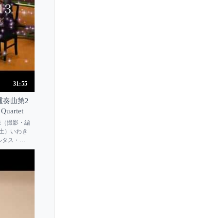
Richard Tognetti
Rie Kimura
Rieko Suzuki
Riisa Nakahara
Rika Masato
Rimma Benyumova
31:55
Rimma Sushanskaya
奏曲第2
Rina Odera
 Quartet
Rino Kurata
録（撮影・編
（土）いわき
Rintaro Omiya
ヴィルタス・ク
Rio Arai
Rio Hagiwara
Ririko Nobirisaka
Ririko Takagi
Risako Oshima