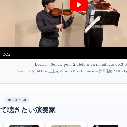
15:12
Leclair - Sonate pour 2 violons en mi mineur op.3-5
Violin 1 - Ryo Mikami 三上亮 Violin 2 - Keisuke Tsushima 對馬佳祐 2020 Tok
DISCOVER
て聴きたい演奏家