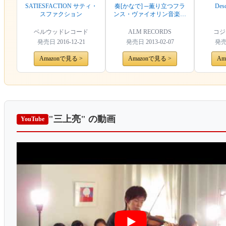
SATIESFACTION サティ・
奏[かなで] ─薫り立つフラ
Desc
スファクション
ンス・ヴァイオリン音楽の
詩情─
ベルウッドレコード
ALM RECORDS
コジマ
発売日
2016-12-21
発売日
2013-02-07
発
Amazonで見る >
Amazonで見る >
Am
"三上亮"
の動画
YouTube