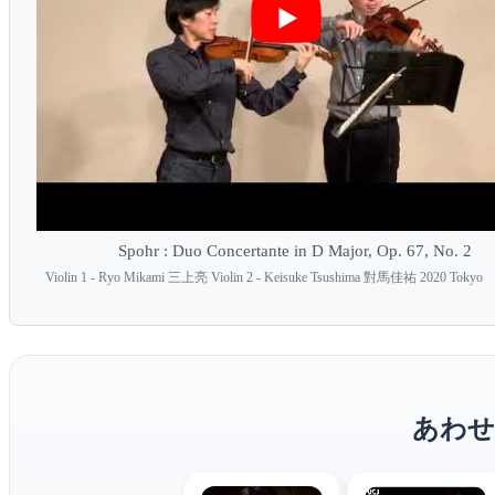
Spohr : Duo Concertante in D Major, Op. 67, No. 2
Violin 1 - Ryo Mikami 三上亮 Violin 2 - Keisuke Tsushima 對馬佳祐 2020 Tokyo
あわせ