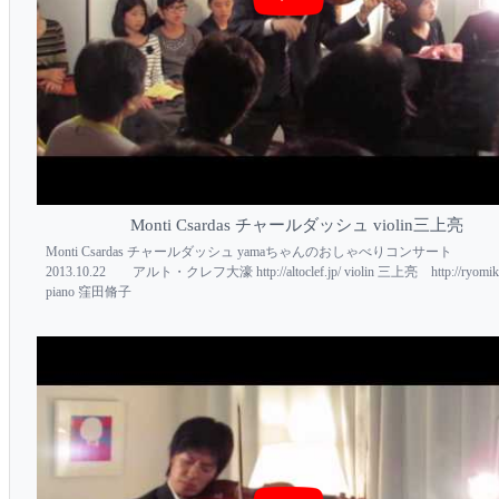
Monti Csardas チャールダッシュ violin三上亮
Monti Csardas チャールダッシュ yamaちゃんのおしゃべりコンサート
2013.10.22 アルト・クレフ大濠 http://altoclef.jp/ violin 三上亮 http://ryomika
piano 窪田脩子