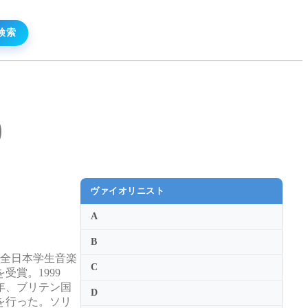
)
ヴァイオリニスト
A
B
回全日本学生音楽
C
受賞。1999
年、ブリテン国
D
を行った。ソリ