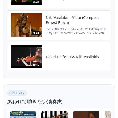
3:25
Terracini, Conductor
Niki Vasilakis - Vidui (Composer
Ernest Bloch)
Performance on Australian TV Sunday Arts
Programme November 2007.Niki Vasilakis,
3:20
a former winner of the Australian Young
Performer Awards (Strings) accompanied
by Kristian Chong...
David Helfgott & Niki Vasilakis
8:15
DISCOVER
あわせて聴きたい演奏家