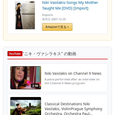
Niki Vasilakis-Songs My Mother
Taught Me [DVD] [Import]
Imports
発売日
2007-12-25
Amazonで見る >
"ニキ・ヴァシラキス" の動画
YouTube
Niki Vasilakis on Channel 9 News
A piece performed after an interview on
the Channel 9 News program.
2:56
Classical Destinations Niki
Vasilakis, ViolinPrague Symphony
Orchestra, Orchestra Paul