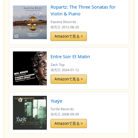
Ropartz: The Three Sonatas for
Violin & Piano
Pavane Records
発売日
2012-08-20
Amazonで見る >
Entre Soir Et Matin
Zach Top
発売日
2024-01-12
Amazonで見る >
Ysaÿe
Turtle Records
発売日
2008-09-09
Amazonで見る >