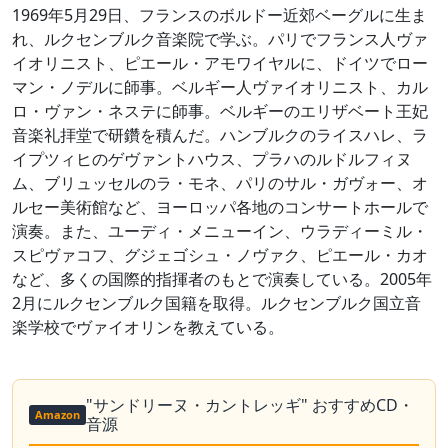
1969年5月29日、フランスのボルドー近郊ベーグルに生ま
れ、ルクセンブルク音楽院で学ぶ。パリでフランス人ヴァ
イオリニスト、ピエール・アモワイヤルに、ドイツでロー
マン・ノデルに師事。ベルギー人ヴァイオリニスト、カル
ロ・ヴァン・ネステに師事。ベルギーのエリザベート王妃
音楽礼拝堂で研鑽を積んだ。ハンブルクのライスハレ、ラ
イプツィヒのゲヴァントハウス、プラハのルドルフィヌ
ム、ブリュッセルのラ・モネ、パリのサル・ガヴォー、オ
ルセー美術館など、ヨーロッパ各地のコンサートホールで
演奏。また、ユーディ・メニューイン、ウラディーミル・
スピヴァコフ、グジェゴシュ・ノヴァク、ピエール・カオ
など、多くの国際的指揮者のもとで演奏している。2005年
2月にルクセンブルク国籍を取得。ルクセンブルク国立音
楽学校でヴァイオリンを教えている。
"サンドリーヌ・カントレッギ" おすすめCD・
Amazon
音源