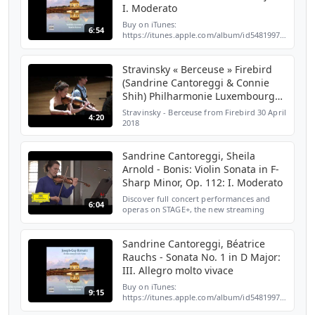
I. Moderato
Buy on iTunes:
6:54
https://itunes.apple.com/album/id548199798
Taken from Sandrine Cantoreggi|Béatrice
Rauchs « Ropartz: The Three Sonatas for
Violin & Piano » Extrait de Sandrine Ca...
Stravinsky « Berceuse » Firebird
(Sandrine Cantoreggi & Connie
Shih) Philharmonie Luxembourg
2018
Stravinsky - Berceuse from Firebird 30 April
4:20
2018
Sandrine Cantoreggi, Sheila
Arnold - Bonis: Violin Sonata in F-
Sharp Minor, Op. 112: I. Moderato
Discover full concert performances and
6:04
operas on STAGE+, the new streaming
service from Deutsche Grammophon:
https://www.stage-plus.com/ A late
discovery of one of the most impo...
Sandrine Cantoreggi, Béatrice
Rauchs - Sonata No. 1 in D Major:
III. Allegro molto vivace
Buy on iTunes:
9:15
https://itunes.apple.com/album/id548199798
Taken from Sandrine Cantoreggi|Béatrice