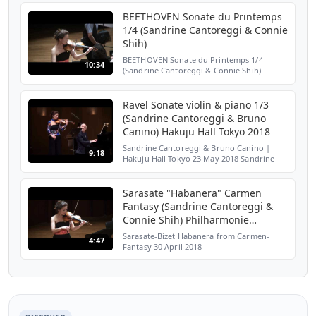
Rauchs « Ropartz: The Three Sonatas for
Violin & Piano » Extrait de Sandrine Ca...
BEETHOVEN Sonate du Printemps
1/4 (Sandrine Cantoreggi & Connie
Shih)
BEETHOVEN Sonate du Printemps 1/4
10:34
(Sandrine Cantoreggi & Connie Shih)
Chamber Music Hall Philharmonie
Luxembourg 30 avril 2018
Ravel Sonate violin & piano 1/3
(Sandrine Cantoreggi & Bruno
Canino) Hakuju Hall Tokyo 2018
Sandrine Cantoreggi & Bruno Canino |
9:18
Hakuju Hall Tokyo 23 May 2018 Sandrine
Cantoreggi violin Bruno Canino piano
Ravel Sonate pour violon et piano 1st mvt
Sarasate "Habanera" Carmen
Fantasy (Sandrine Cantoreggi &
Connie Shih) Philharmonie
Luxembourg 2018
Sarasate-Bizet Habanera from Carmen-
4:47
Fantasy 30 April 2018