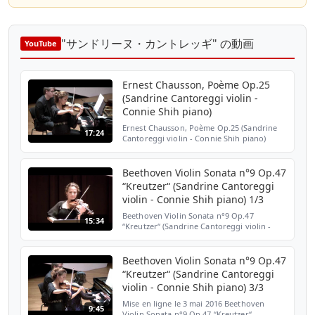
"サンドリーヌ・カントレッギ" の動画
YouTube
Ernest Chausson, Poème Op.25
(Sandrine Cantoreggi violin -
Connie Shih piano)
Ernest Chausson, Poème Op.25 (Sandrine
17:24
Cantoreggi violin - Connie Shih piano)
30.11.2015 20:00, Salle de Musique de
Chambre | Philharmonie Luxembourg
Beethoven Violin Sonata n°9 Op.47
“Kreutzer“ (Sandrine Cantoreggi
violin - Connie Shih piano) 1/3
Beethoven Violin Sonata n°9 Op.47
15:34
“Kreutzer“ (Sandrine Cantoreggi violin -
Connie Shih piano) 1/3 30.11.2015 20:00,
Salle de Musique de Chambre |
Philharmonie Luxembourg
Beethoven Violin Sonata n°9 Op.47
“Kreutzer“ (Sandrine Cantoreggi
violin - Connie Shih piano) 3/3
Mise en ligne le 3 mai 2016 Beethoven
9:45
Violin Sonata n°9 Op.47 “Kreutzer“