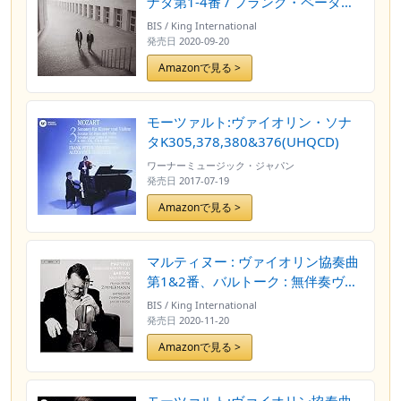
ナタ第1-4番 / フランク・ペータ
ー・ツィンマーマン | マルティン・
BIS / King International
ヘルムヒェン (Beethoven : Violin
発売日
2020-09-20
Sonatas No.1-4 / Frank Peter
Amazonで見る >
Zimmermann & Martin Helmchen)
[SACD Hybrid] [Import] [日本語
帯・解説付]
モーツァルト:ヴァイオリン・ソナ
タK305,378,380&376(UHQCD)
ワーナーミュージック・ジャパン
発売日
2017-07-19
Amazonで見る >
マルティヌー : ヴァイオリン協奏曲
第1&2番、バルトーク : 無伴奏ヴァ
イオリン・ソナタ / フランク・ペー
BIS / King International
ター・ツィンマーマン、バンベルク
発売日
2020-11-20
交響楽団&ヤクブ・フルシャ
Amazonで見る >
(Martinů : Violin Concertos&Bartók
: Sonata for Solo Violin /
F.P.Zimmermann, Bamberger