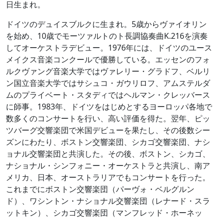
日生まれ。
ドイツのデュイスブルクに生まれ。5歳からヴァイオリン
を始め、10歳でモーツァルトのト長調協奏曲K.216を演奏
してオーケストラデビュー。1976年には、ドイツのユース
メイクス音楽コンクールで優勝している。エッセンのフォ
ルクヴァング音楽大学ではヴァレリー・グラドフ、ベルリ
ン国立音楽大学ではサシュコ・ガウリロフ、アムステルダ
ムのプライベート・スタディではヘルマン・クレッバース
に師事。1983年、ドイツをはじめとするヨーロッパ各地で
数多くのコンサートを行い、高い評価を得た。翌年、ピッ
ツバーグ交響楽団で米国デビューを果たし、その後数シー
ズンにわたり、ボストン交響楽団、シカゴ交響楽団、ナシ
ョナル交響楽団と共演した。その後、ボストン、シカゴ、
ナショナル・シンフォニー・オーケストラと共演し、南ア
メリカ、日本、オーストラリアでもコンサートを行った。
これまでにボストン交響楽団（パーヴォ・ベルグルン
ド）、ワシントン・ナショナル交響楽団（レナード・スラ
ットキン）、シカゴ交響楽団（マンフレッド・ホーネッ