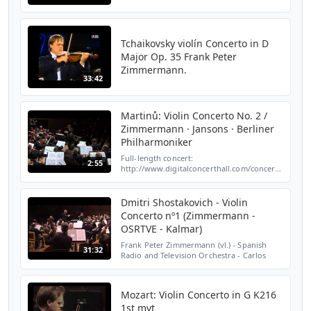
September 2010 Robert Schumann Violin
Concerto in D-Minor (WoO 23) - composed
1853 1. In kräftigem, nic...
Tchaikovsky violín Concerto in D
Major Op. 35 Frank Peter
Zimmermann.
33:42
Martinů: Violin Concerto No. 2 /
Zimmermann · Jansons · Berliner
Philharmoniker
Full-length concert:
2:55
http://www.digitalconcerthall.com/concert/2886/?
a=youtube&c=true Bohuslav Martinů: Violin
Concerto No. 2 / Frank Peter Zimmermann,
violin · Mariss Jansons, ...
Dmitri Shostakovich - Violin
Concerto nº1 (Zimmermann -
OSRTVE - Kalmar)
Frank Peter Zimmermann (vl.) - Spanish
31:32
Radio and Television Orchestra - Carlos
Kalmar (cond.) Recorded live in concert on
XII.X.2012 at the Teatro Monumental,
Madrid.
Mozart: Violin Concerto in G K216
1st mvt