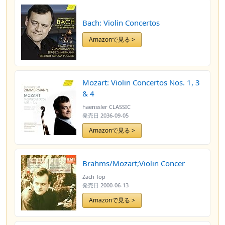
Bach: Violin Concertos
Amazonで見る >
Mozart: Violin Concertos Nos. 1, 3
& 4
haenssler CLASSIC
発売日
2036-09-05
Amazonで見る >
Brahms/Mozart;Violin Concer
Zach Top
発売日
2000-06-13
Amazonで見る >