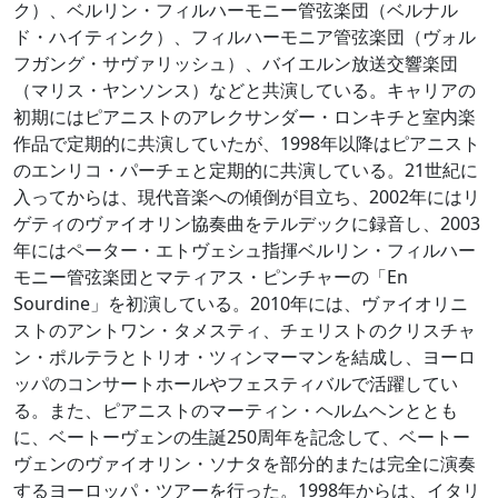
ク）、ベルリン・フィルハーモニー管弦楽団（ベルナル
ド・ハイティンク）、フィルハーモニア管弦楽団（ヴォル
フガング・サヴァリッシュ）、バイエルン放送交響楽団
（マリス・ヤンソンス）などと共演している。キャリアの
初期にはピアニストのアレクサンダー・ロンキチと室内楽
作品で定期的に共演していたが、1998年以降はピアニスト
のエンリコ・パーチェと定期的に共演している。21世紀に
入ってからは、現代音楽への傾倒が目立ち、2002年にはリ
ゲティのヴァイオリン協奏曲をテルデックに録音し、2003
年にはペーター・エトヴェシュ指揮ベルリン・フィルハー
モニー管弦楽団とマティアス・ピンチャーの「En
Sourdine」を初演している。2010年には、ヴァイオリニ
ストのアントワン・タメスティ、チェリストのクリスチャ
ン・ポルテラとトリオ・ツィンマーマンを結成し、ヨーロ
ッパのコンサートホールやフェスティバルで活躍してい
る。また、ピアニストのマーティン・ヘルムヘンととも
に、ベートーヴェンの生誕250周年を記念して、ベートー
ヴェンのヴァイオリン・ソナタを部分的または完全に演奏
するヨーロッパ・ツアーを行った。1998年からは、イタリ