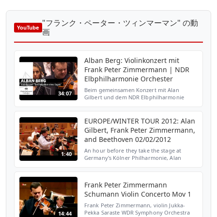
"フランク・ペーター・ツィンマーマン" の動
YouTube
画
Alban Berg: Violinkonzert mit
Frank Peter Zimmermann | NDR
Elbphilharmonie Orchester
Beim gemeinsamen Konzert mit Alan
34:07
Gilbert und dem NDR Elbphilharmonie
Orchester im Februar 2020 spielt Frank
Peter Zimmermann Alban Bergs
Violinkonzert "Dem Andenken eines Engel...
EUROPE/WINTER TOUR 2012: Alan
Gilbert, Frank Peter Zimmermann,
and Beethoven 02/02/2012
An hour before they take the stage at
1:40
Germany's Kölner Philharmonie, Alan
Gilbert and the New York Philharmonic are
joined by Frank Peter Zimmermann, the
Orchestra's Mary and Ja...
Frank Peter Zimmermann
Schumann Violin Concerto Mov 1
Frank Peter Zimmermann, violin Jukka-
Pekka Saraste WDR Symphony Orchestra
14:44