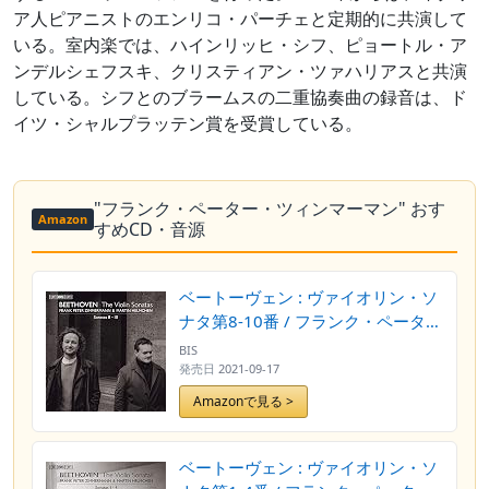
ア人ピアニストのエンリコ・パーチェと定期的に共演して
いる。室内楽では、ハインリッヒ・シフ、ピョートル・ア
ンデルシェフスキ、クリスティアン・ツァハリアスと共演
している。シフとのブラームスの二重協奏曲の録音は、ド
イツ・シャルプラッテン賞を受賞している。
"フランク・ペーター・ツィンマーマン" おす
Amazon
すめCD・音源
ベートーヴェン : ヴァイオリン・ソ
ナタ第8-10番 / フランク・ペータ
ー・ツィンマーマン&マルティン・
BIS
ヘルムヒェン (Beethoven : Violin
発売日
2021-09-17
Sonata No.8-10 / Frank Peter
Amazonで見る >
Zimmermann & Martin Helmchen)
[SACD Hybrid] [Import] [日本語
帯・解説付]
ベートーヴェン : ヴァイオリン・ソ