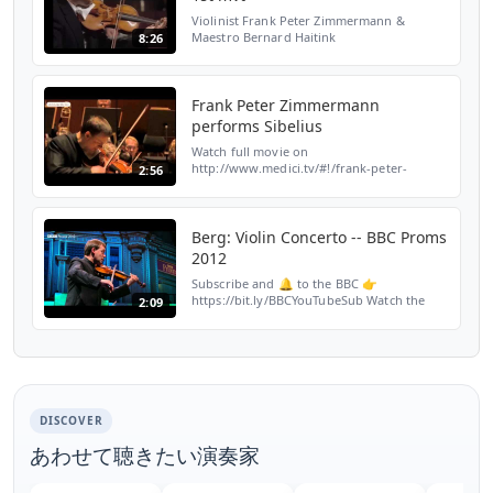
Violinist Frank Peter Zimmermann &
Maestro Bernard Haitink
8:26
Frank Peter Zimmermann
performs Sibelius
Watch full movie on
http://www.medici.tv/#!/frank-peter-
2:56
zimmermann-js-bach Excerpt from Benedict
Mirow's documentary about the famous
violonist Frank Peter Zimmermann, here
play...
Berg: Violin Concerto -- BBC Proms
2012
Subscribe and 🔔 to the BBC 👉
https://bit.ly/BBCYouTubeSub Watch the
2:09
BBC first on iPlayer 👉
https://bbc.in/iPlayer-Home The Gustav
Mahler Jugendorchester and conductor
Daniele...
DISCOVER
あわせて聴きたい演奏家