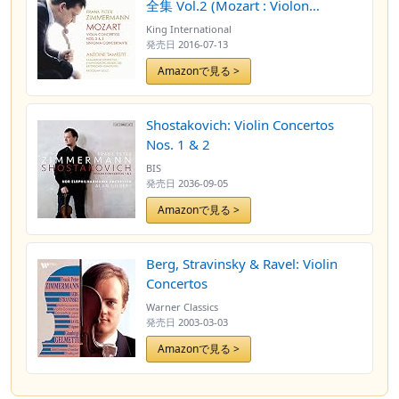
全集 Vol.2 (Mozart : Violon
Concertos Nos. 2 & 5, Sinfonia
King International
Concertanite / Frank Peter
発売日
2016-07-13
Zimmermann | Antoine Tamestit |
Amazonで見る >
Radoslaw Szulc |
Kammerorchester des
Symphonieorchesters des
Shostakovich: Violin Concertos
Bayerischen Rundfunks) [輸入盤]
Nos. 1 & 2
[日本語帯・解説付]
BIS
発売日
2036-09-05
Amazonで見る >
Berg, Stravinsky & Ravel: Violin
Concertos
Warner Classics
発売日
2003-03-03
Amazonで見る >