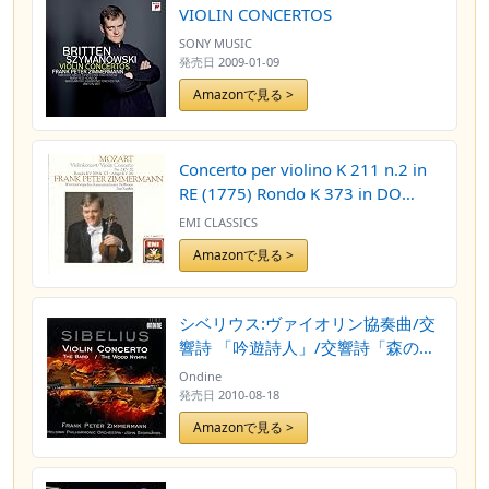
VIOLIN CONCERTOS
SONY MUSIC
発売日
2009-01-09
Amazonで見る >
Concerto per violino K 211 n.2 in
RE (1775) Rondo K 373 in DO
(1781) per violino e orchestra
EMI CLASSICS
Adagio K 261 (1776) per violino e
Amazonで見る >
orchestra
シベリウス:ヴァイオリン協奏曲/交
響詩 「吟遊詩人」/交響詩「森の
精」
Ondine
発売日
2010-08-18
Amazonで見る >