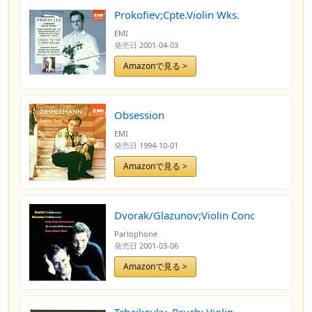
Prokofiev;Cpte.Violin Wks.
EMI
発売日
2001-04-03
Amazonで見る >
Obsession
EMI
発売日
1994-10-01
Amazonで見る >
Dvorak/Glazunov;Violin Conc
Parlophone
発売日
2001-03-06
Amazonで見る >