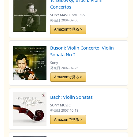
Tchaikovky, Bruch: Violin
Concertos
SONY MASTERWORKS
発売日
2004-07-05
Amazonで見る >
Busoni: Violin Concerto, Violin
Sonata No.2
Sony
発売日
2007-07-23
Amazonで見る >
Bach: Violin Sonatas
SONY MUSIC
発売日
2007-10-19
Amazonで見る >