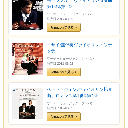
モーツァルト:ヴァイオリン協奏曲
Symphoniker&Hrůša) [SACD
第1番&第4番
Hybrid] [Import] [日本語帯・解説
ワーナーミュージック・ジャパン
付] [Live]
発売日
2015-08-19
Amazonで見る >
イザイ:無伴奏ヴァイオリン・ソナ
タ集
ワーナーミュージック・ジャパン
発売日
2012-08-22
Amazonで見る >
ベートーヴェン:ヴァイオリン協奏
曲、ロマンス第1番&第2番
ワーナーミュージック・ジャパン
発売日
2015-08-19
Amazonで見る >