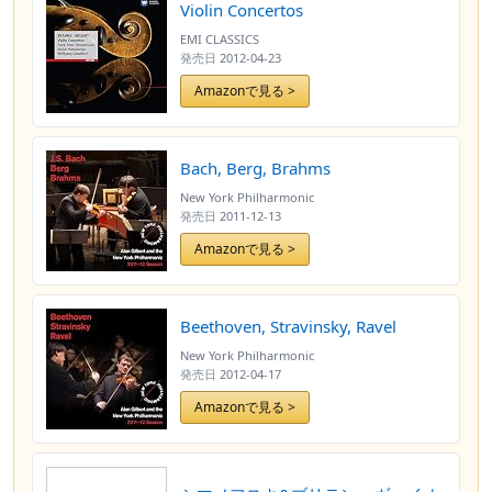
Violin Concertos
EMI CLASSICS
発売日
2012-04-23
Amazonで見る >
Bach, Berg, Brahms
New York Philharmonic
発売日
2011-12-13
Amazonで見る >
Beethoven, Stravinsky, Ravel
New York Philharmonic
発売日
2012-04-17
Amazonで見る >