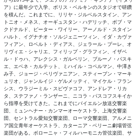
ア）に最年少で入学、ボリス・ベルキンのスタジオで研鑽
を積んだ。これまでに、リリヤ・ジルベルスタイン、アン
トニオ・メネス、オーギュスタン・ハデリッチ、ボブ・マ
クドナルド、ピーター・ワイリー、アーノルド・スタイン
ハルト、イグナチオ・ソルジェニーツィン、イダ・カヴァ
フィアン、ロベルト・ディアス、ジェラール・プーレ、オ
リヴィエ・シャリエ、フィリップ・グラフィン、イザベ
ル・ドゥハ、アレクシス・ガルペリン、ブルーノ・パスキ
エ、エベネ・カルテット、ミハイル・コペルマン、中澤き
み子、ジョージ・ペリヴァニアン、スティーブン・マーキ
ュリオ、ジャンルイジ・ゲルメッティ、マイケル・フラン
シス、ウラジーミル・スピヴァコフ、アンドレア・リカ
タ、ステファノ・ランザーニ、ニコラ・パスコフスキイか
ら指導を受けてきた。これまでにバイエルン放送交響楽
団、ミュンヘナー・カンマーオーケストラ、上海交響楽
団、セントラル愛知交響楽団、ローマ交響楽団、アルメニ
ア国立青年オーケストラ、カターニア・ベリーニ劇場管弦
楽団がある。ボローニャ・フィルハーモニカ管弦楽団、サ