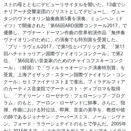
ストの母とともにデビューリサイタルを開いた。13歳でシ
チリアーナ交響楽団のソリストとしてデビューし、ヴュー
タンのヴァイオリン協奏曲第5番を演奏。ミュンヘン（ド
イツ）で開催された「第66回ARD国際コンクール2017」で
優勝し、アヴナー・ドーマン作曲の世界初演作品「無伴奏
ヴァイオリンのために」の演奏でも特別賞を受賞した。
「プリ・ラヴェル2017」で第1位とパブリック賞、「第11
回ハチャトゥリアン国際ヴァイオリンコンクール」で第2
位、「第6回若い音楽家のためのチャイコフスキーコンク
ール」（韓国）で「ヴィルトゥオージック演奏特別賞」を
受賞。上海アイザック・スターン国際ヴァイオリン・コン
クール」セミファイナリストまで進出。フィラデルフィア
のカーティス音楽院でアーティスト・ディプロマを取得
し、「アイリーン・ローゼナウ・フェローシップ・プログ
ラム」のもと、アーロン・ローザンドに師事。さらに、指
揮、作曲における対位法、即興、音楽の美学を、教授や彼
の師であるジョナサン・クーパースミス、ノーム・シヴァ
ン、フォード・ララーシュテイトのもとで学んだ。2005年
から2015年まで、シエナのアカデミア・キジアナ（イタリ