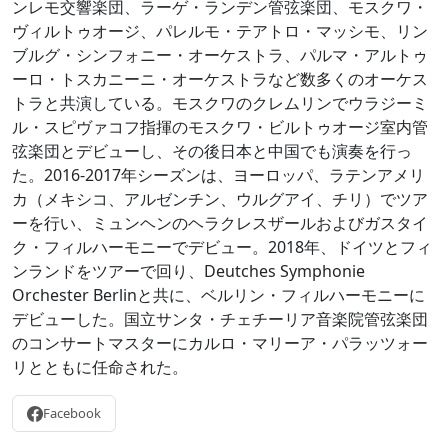
ンレモ交響楽団、ラーゲ・ランデン管弦楽団、モスクワ・
ヴィルトゥオージ、パレルモ・テアトロ・マッシモ、リン
ブルグ・シンフォニー・オーケストラ、パルマ・アルトゥ
ーロ・トスカニーニ・オーケストラなど数多くのオーケス
トラと共演している。モスクワのクレムリンでウラジーミ
ル・スピヴァコフ指揮のモスクワ・ビルトゥオージ室内管
弦楽団とデビューし、その後日本と中国でも演奏を行っ
た。2016-2017年シーズンは、ヨーロッパ、ラテンアメリ
カ（メキシコ、アルゼンチン、ウルグアイ、チリ）でツア
ーを行い、ミュンヘンのヘラクレスザールおよびガスタイ
ク・フィルハーモニーでデビュー。2018年、ドイツとフィ
ンランドをツアーで回り、Deutches Symphonie
Orchester Berlinと共に、ベルリン・フィルハーモニーに
デビューした。国立サンタ・チェチーリア音楽院管弦楽団
のコンサートマスターにカルロ・マリーア・パラッツォー
リとともに任命された。
Facebook