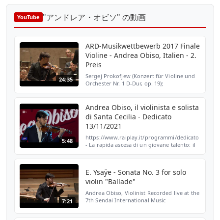
"アンドレア・オビソ" の動画
YouTube
ARD-Musikwettbewerb 2017 Finale
Violine - Andrea Obiso, Italien - 2.
Preis
Sergej Prokofjew (Konzert für Violine und
24:35
Orchester Nr. 1 D-Dur, op. 19);
Symphonieorchester des Bayerischen
Rundfunks: Michael Francis ARD
International Music Competition 2017 ...
Andrea Obiso, il violinista e solista
di Santa Cecilia - Dedicato
13/11/2021
https://www.raiplay.it/programmi/dedicato
5:48
- La rapida ascesa di un giovane talento: il
palermitano Andrea Obiso è ospite di
Serena Autieri per raccontare la sua grande
passione ...
E. Ysaÿe - Sonata No. 3 for solo
violin "Ballade"
Andrea Obiso, Violinist Recorded live at the
7th Sendai International Music
7:21
Competition. ©Sendai Hitachi Systems
Concert Hall