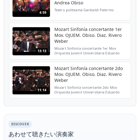
Andrea Obiso
Teatro politeama Garibaldi Palermo
4:59
Mozart Sinfonía concertante 1er
Mov. OJUEM. Obiso. Diaz. Rivero
Weber
Mozart Sinfonía concertante 1er Mov
13:13
Orquesta Juvenil Universitaria Eduardo
Mata de la UNAM Andrea Obiso, violín
Roberto Diaz, viola Gustavo Rivero Weber,
Director Sala Nezahual...
Mozart Sinfonía concertante 2do
Mov. OJUEM. Obiso. Diaz. Rivero
Weber
Mozart Sinfonía concertante 2do Mov
11:14
Orquesta Juvenil Universitaria Eduardo
Mata de la UNAM Andrea Obiso, violín
Roberto Diaz, viola Gustavo Rivero Weber,
Director Sala Nezahual...
DISCOVER
あわせて聴きたい演奏家