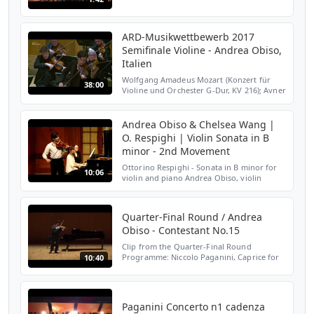
ARD-Musikwettbewerb 2017
Semifinale Violine - Andrea Obiso,
Italien
Wolfgang Amadeus Mozart (Konzert für
38:00
Violine und Orchester G-Dur, KV 216); Avner
Dorman (For Solo Violin,
Auftragskomposition des Internationalen
Musikwettbewerbs der ARD 2017) ...
Andrea Obiso & Chelsea Wang |
O. Respighi | Violin Sonata in B
minor - 2nd Movement
Ottorino Respighi - Sonata in B minor for
10:06
violin and piano Andrea Obiso, violin
Chelsea Wang, piano Video footage credit:
Curtis Institute of Music & Drew Schlegel
Quarter-Final Round / Andrea
Obiso - Contestant No.15
Clip from the Quarter-Final Round
Programme: Niccolo Paganini, Caprice for
10:40
Solo Violin, Op.1, Nos.4&11
Paganini Concerto n1 cadenza