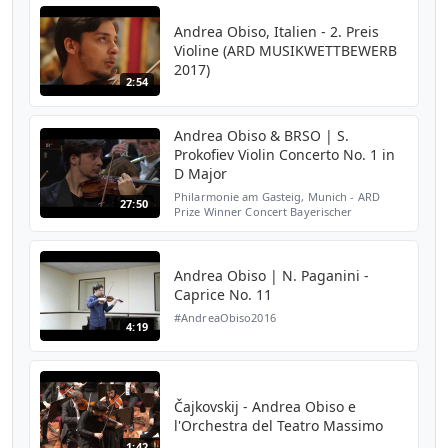
Andrea Obiso, Italien - 2. Preis
Violine (ARD MUSIKWETTBEWERB
2017)
2:54
Andrea Obiso & BRSO | S.
Prokofiev Violin Concerto No. 1 in
D Major
Philarmonie am Gasteig, Munich - ARD
27:50
Prize Winner Concert Bayerischer
Rundfunk Symphonie Orchester Andrea
Obiso, Violin Michael Francis, Conductor
First Movement 00:00 Second Mo...
Andrea Obiso | N. Paganini -
Caprice No. 11
#AndreaObiso2016
4:19
Čajkovskij - Andrea Obiso e
l'Orchestra del Teatro Massimo
1:42