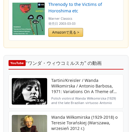
Threnody to the Victims of
Horoshima etc
Warner Classics
発売日
2003-03-03
Amazonで見る >
"ワンダ・ウィウコミルスカ" の動画
YouTube
Tartini/Kreisler / Wanda
Wiłkomirska / Antonio Barbosa,
1971: Variations On A Theme of
Corelli
Polish violinist Wanda Wiłkomirska (1929)
3:44
and the late Brazilian virtuoso Antonio
Barbosa (1943-1993) perform the Variations
on a Theme of Corelli, by Fritz Kreisler. I
created ...
Wanda Wiłkomirska (1929-2018) o
Teresie Torańskiej (Warszawa,
wrzesień 2012 r.)