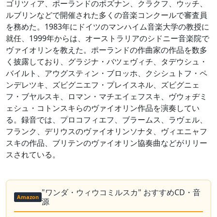
ゴリツィア、ポーランドのポズナン、クラクフ、ウッチ、
ルブリンなどで開催された多くの音楽コンクールで審査員
を務めた。1983年にドイツのマンハイム音楽大学の教授に
就任、1999年からは、オーストラリアのシドニー音楽院で
ヴァイオリンを教えた。ポーランドの作曲家の作品を数多
く披露しており、グラジナ・バツェヴィチ、タデウシュ・
バイルト、アウグスティン・ブロッホ、クシシュトフ・ペ
ンデレツキ、ズビグニエフ・プレイスネル、ズビグニェ
フ・ブヤルスキ、ロマン・マチエイェフスキ、ヴウォヂミ
ェシュ・コトンスキらのヴァイオリン作品を演奏してい
る。録音では、プロコフィエフ、ブラームス、ラヴェル、
フランク、デリウスのヴァイオリンソナタ、ヴィエニャフ
スキの作品、ブリテンのヴァイオリン協奏曲などがリリー
スされている。
"ワンダ・ウィウコミルスカ" おすすめCD・音
Amazon
源