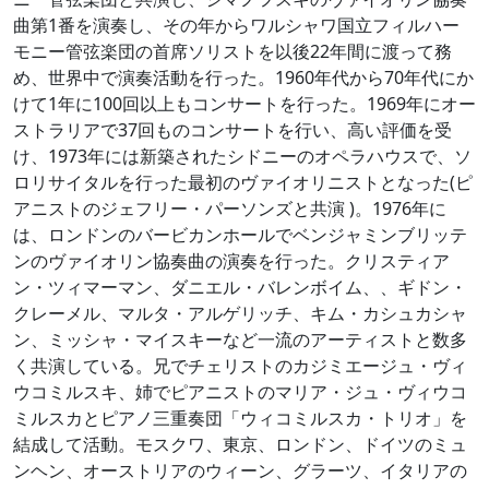
曲第1番を演奏し、その年からワルシャワ国立フィルハー
モニー管弦楽団の首席ソリストを以後22年間に渡って務
め、世界中で演奏活動を行った。1960年代から70年代にか
けて1年に100回以上もコンサートを行った。1969年にオー
ストラリアで37回ものコンサートを行い、高い評価を受
け、1973年には新築されたシドニーのオペラハウスで、ソ
ロリサイタルを行った最初のヴァイオリニストとなった(ピ
アニストのジェフリー・パーソンズと共演 )。1976年に
は、ロンドンのバービカンホールでベンジャミンブリッテ
ンのヴァイオリン協奏曲の演奏を行った。クリスティア
ン・ツィマーマン、ダニエル・バレンボイム、、ギドン・
クレーメル、マルタ・アルゲリッチ、キム・カシュカシャ
ン、ミッシャ・マイスキーなど一流のアーティストと数多
く共演している。兄でチェリストのカジミエージュ・ヴィ
ウコミルスキ、姉でピアニストのマリア・ジュ・ヴィウコ
ミルスカとピアノ三重奏団「ウィコミルスカ・トリオ」を
結成して活動。モスクワ、東京、ロンドン、ドイツのミュ
ンヘン、オーストリアのウィーン、グラーツ、イタリアの