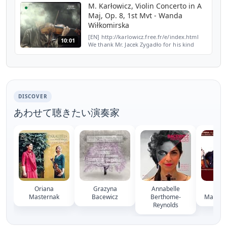
https://www.youtube...
M. Karłowicz, Violin Concerto in A
Maj, Op. 8, 1st Mvt - Wanda
Wiłkomirska
[EN] http://karlowicz.free.fr/e/index.html
10:01
We thank Mr. Jacek Zygadło for his kind
permission to share on YouTube excerpts of
his film "Song of Eternal Being". [FR]
http://karlo...
DISCOVER
あわせて聴きたい演奏家
Oriana
Grazyna
Annabelle
Joa
Masternak
Bacewicz
Berthome-
Madrosz
Reynolds