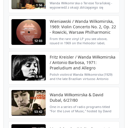
Wanda Wiłkomirska o Teresie Torańskiej -
1:56
wypowiedź z okazji zbliżającego się
wieczoru w Klubie im. Aliny Perth-
Grabowskiej - Radio Cafe (Warszawa, 17
września 2012 r.) Wanda Wił...
Wieniawski / Wanda Wilkomirska,
1969: Violin Concerto No. 2, Op. 22
- Rowicki, Warsaw Philharmonic
From the rare vinyl LP you see above,
12:03
issued in 1969 on the Heliodor label,
catalogue number HS 25087. Movement 1:
Allegro moderato "David Hertzberg"
Fritz Kreisler / Wanda Wiłkomirska
/ Antonio Barbosa, 1971:
Praeludium and Allegro
Polish violinist Wanda Wiłkomirska (1929)
5:44
and the late Brazilian virtuoso Antonio
Barbosa (1943-1993) perform the
Praeludium and Allegro (in the style of
Pugnani), by Fritz Krei...
Wanda Wiłkomirska & David
Dubal, 6/27/80
One in a series of radio programs titled
"For the Love of Music," hosted by David
53:42
Dubal on WNCN-FM, New York. Guest is
violinist Wanda Wiłkomirska. Playlist:
https://www.youtube...