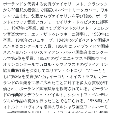
ポーランドを代表する女流ヴァイオリニスト。クラシック
から20世紀の音楽まで幅広いレパートリーをカバー。ワル
シャワ生まれ。父親からヴァイオリンを学び始め、ポーラ
ンドのウッチ音楽アカデミーでイリナ・ドゥビスカに師事
し。1947年に卒業。続けてブダペストのリスト・フェレン
ツ音楽大学で、エデ・ザトゥレツキーに師事し、1950年に
卒業。1946年のジュネーブ、1949年のブダペストで開催さ
れた音楽コンクールで入賞。1950年にライプツィヒで開催
されたヨハン・セバスティアン・バッハ国際音楽コンクー
ルで第2位を受賞。1952年のヴィエニャフスキ国際ヴァイ
オリンコンクールでカロル・シマノフスキのヴァイオリン
協奏曲第1番を演奏してユリアン・シトコヴェツキーとと
もに第2位を受賞(第1位はイーゴリ・オイストラフ)。ポー
ランドの音楽を世界に広めたことに対する多大な貢献が評
価され、ポーランド国家勲章を授与されている。ポーラン
ドの作曲家タデウシュ・バイルト、シシュトフ・ペンデレ
ツキの作品の初演を行ったことでも知られる。1955年にヴ
ィトルト・ロヴィツキ指揮のワルシャワ国立フィルハーモ
ニー管弦楽団と共演し、シマノフスキのヴァイオリン協奏