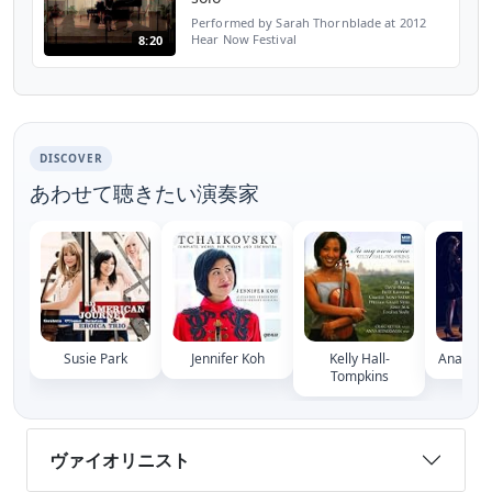
Performed by Sarah Thornblade at 2012
Hear Now Festival
8:20
DISCOVER
あわせて聴きたい演奏家
Susie Park
Jennifer Koh
Kelly Hall-
Ana Milo
Tompkins
ヴァイオリニスト