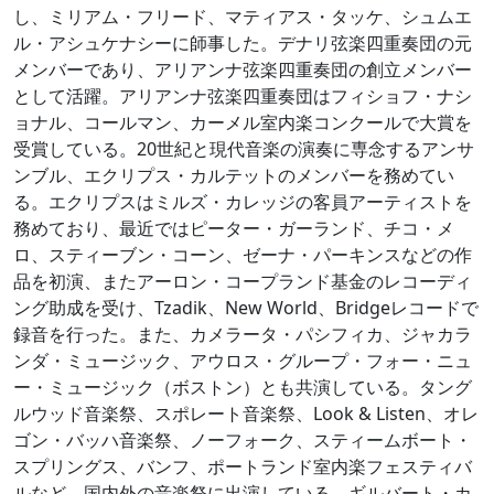
し、ミリアム・フリード、マティアス・タッケ、シュムエ
ル・アシュケナシーに師事した。デナリ弦楽四重奏団の元
メンバーであり、アリアンナ弦楽四重奏団の創立メンバー
として活躍。アリアンナ弦楽四重奏団はフィショフ・ナシ
ョナル、コールマン、カーメル室内楽コンクールで大賞を
受賞している。20世紀と現代音楽の演奏に専念するアンサ
ンブル、エクリプス・カルテットのメンバーを務めてい
る。エクリプスはミルズ・カレッジの客員アーティストを
務めており、最近ではピーター・ガーランド、チコ・メ
ロ、スティーブン・コーン、ゼーナ・パーキンスなどの作
品を初演、またアーロン・コープランド基金のレコーディ
ング助成を受け、Tzadik、New World、Bridgeレコードで
録音を行った。また、カメラータ・パシフィカ、ジャカラ
ンダ・ミュージック、アウロス・グループ・フォー・ニュ
ー・ミュージック（ボストン）とも共演している。タング
ルウッド音楽祭、スポレート音楽祭、Look & Listen、オレ
ゴン・バッハ音楽祭、ノーフォーク、スティームボート・
スプリングス、バンフ、ポートランド室内楽フェスティバ
ルなど、国内外の音楽祭に出演している。ギルバート・カ