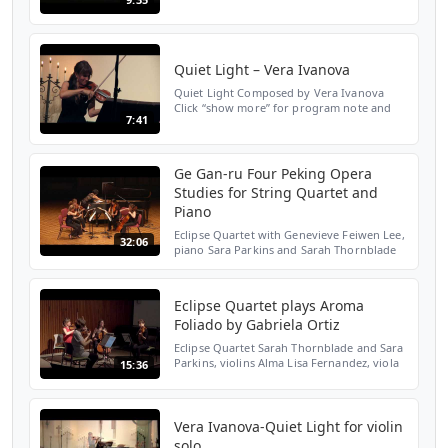
"Schtyx" by American composer Alvin
Curran. Live performance from January 12,
2009 at Zipper ...
Quiet Light – Vera Ivanova
Quiet Light Composed by Vera Ivanova
Click “show more” for program note and
7:41
composer bio. Performed by Sarah
Thornblade, violin. Program note: The title
of the piece (Quiet Ligh...
Ge Gan-ru Four Peking Opera
Studies for String Quartet and
Piano
Eclipse Quartet with Genevieve Feiwen Lee,
32:06
piano Sara Parkins and Sarah Thornblade
Violins Alma Lisa Fernandez, viola Maggie
Parkins, cello
Eclipse Quartet plays Aroma
Foliado by Gabriela Ortiz
Eclipse Quartet Sarah Thornblade and Sara
Parkins, violins Alma Lisa Fernandez, viola
15:36
Maggie Parkins, cello Brand Library,
Glendale, CA video by recording.LA
Vera Ivanova-Quiet Light for violin
solo