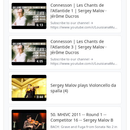
original score of the co...
Connesson | Les Chants de
l'Atlantide 1 | Sergey Malov ·
Jérôme Ducros
Subscribe to our channel →
6:13
https://www.youtube.com/c/LouisianaMusicVideos
Follow Louisiana Music on Instagram →
https://www.instagram.com/louisianamusic_dk
Like us on Facebook →...
Connesson | Les Chants de
l'Atlantide 3 | Sergey Malov ·
Jérôme Ducros
Subscribe to our channel →
4:05
https://www.youtube.com/c/LouisianaMusicVideos
Follow Louisiana Music on Instagram →
https://www.instagram.com/louisianamusic_dk
Like us on Facebook →...
Sergey Malov plays Violoncello da
spalla (4)
3:44
50. MHIVC 2011 -- Round 1 --
Competitor 16 -- Sergey Malov B
BACH: Grave and Fuga from Sonata No 2 in