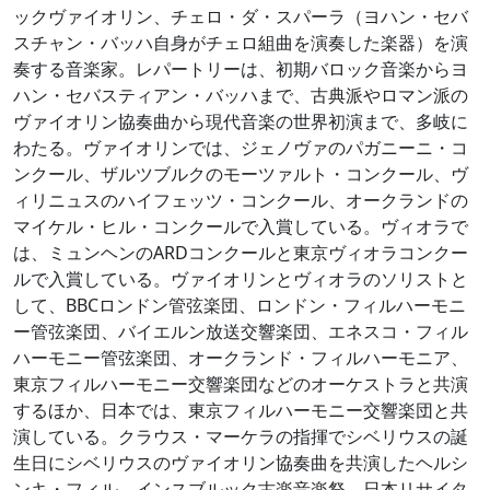
ックヴァイオリン、チェロ・ダ・スパーラ（ヨハン・セバ
スチャン・バッハ自身がチェロ組曲を演奏した楽器）を演
奏する音楽家。レパートリーは、初期バロック音楽からヨ
ハン・セバスティアン・バッハまで、古典派やロマン派の
ヴァイオリン協奏曲から現代音楽の世界初演まで、多岐に
わたる。ヴァイオリンでは、ジェノヴァのパガニーニ・コ
ンクール、ザルツブルクのモーツァルト・コンクール、ヴ
ィリニュスのハイフェッツ・コンクール、オークランドの
マイケル・ヒル・コンクールで入賞している。ヴィオラで
は、ミュンヘンのARDコンクールと東京ヴィオラコンクー
ルで入賞している。ヴァイオリンとヴィオラのソリストと
して、BBCロンドン管弦楽団、ロンドン・フィルハーモニ
ー管弦楽団、バイエルン放送交響楽団、エネスコ・フィル
ハーモニー管弦楽団、オークランド・フィルハーモニア、
東京フィルハーモニー交響楽団などのオーケストラと共演
するほか、日本では、東京フィルハーモニー交響楽団と共
演している。クラウス・マーケラの指揮でシベリウスの誕
生日にシベリウスのヴァイオリン協奏曲を共演したヘルシ
ンキ・フィル、インスブルック古楽音楽祭、日本リサイタ