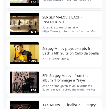
5:30
Music- JS Bach, Toccata and Fuge, after BWV
565 Musician- Sergey Malov Muse- Julia
Titova Wife- Olga Suk...
SERGEY MALOV | BACH ·
INVENTION 1
Subscribe to our channel →
https://www.youtube.com/c/LouisianaMusicVideos
1:16
Follow Louisiana Music on Instagram →
https://www.instagram.com/louisianamusic_dk
Like us on Facebook →...
Sergey Malov plays exerpts from
Bach`s 6th Suite on Cello da Spalla
2012 © Teslex Studio
15:09
EPK Sergey Malov - from the
album "Hommage á Ysaÿe"
As one of the greatest violin virtuosos,
Eugene Ysaÿe inspired the world. He was
1:54
also a compassionate chamber musician,
great teacher and fascinating conductor. It
was after his...
143. MHIVC -- Finalist 2 -- Sergey