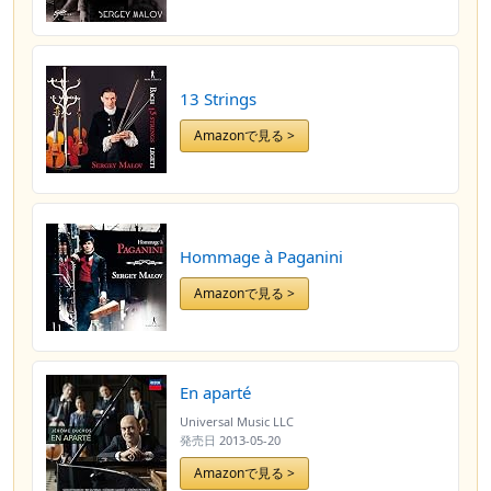
13 Strings
Amazonで見る >
Hommage à Paganini
Amazonで見る >
En aparté
Universal Music LLC
発売日
2013-05-20
Amazonで見る >