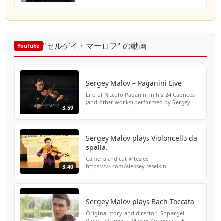
"セルゲイ・マーロフ" の動画
YouTube
Sergey Malov – Paganini Live
Life of Niccolò Paganini in his 24 Caprices
(and other works) performed by Sergey
3:59
Malov
Sergey Malov plays Violoncello da
spalla.
Camera and cut @teslex
https://vk.com/aleksey.teselkin
3:40
Sergey Malov plays Bach Toccata
Original story and director- Shpargel
Violetta Camera- Maxim Konovalchuk