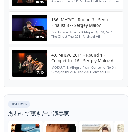
A minor. The 2011 Michael Hill International
10:48
Violin Competition at The Memorial Hall in
Queenstown, New Zealand. Saturday June 4
2011. h...
136. MHIVC - Round 3 - Semi
Finalist 3 -- Sergey Malov
Beethoven: Trio in D Major, Op 70, No 1,
The Ghost The 2011 Michael Hill
28:24
International Violin Competition at The
Concert Chamber, Auckland Town Hall,
Auckland, New Zealand. Wedn...
49. MHIVC 2011 - Round 1 -
Competitor 16 - Sergey Malov A
MOZART: 1. Allegro from Concerto No 3 in
G major, KV 216. The 2011 Michael Hill
7:10
International Violin Competition at The
Memorial Hall in Queenstown, New
Zealand. Saturday June 4...
DISCOVER
あわせて聴きたい演奏家