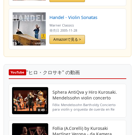
Handel - Violin Sonatas
Warner Classics
発売日
2005-11-28
Amazonで見る >
"ヒロ・クロサキ" の動画
YouTube
Sphera AntiQva y Hiro Kurosaki.
Mendelssohn violin concerto
Félix Mendelssohn Bartholdy Concierto
para violín y orquesta de cuerda en Re
8:49
menor. Orquesta Sphera AntiQva Violín
solo y dirección: Hiro Kurosaki
Follia (A.Corelli) by Kurosaki
Martínez Verona - da Kamera