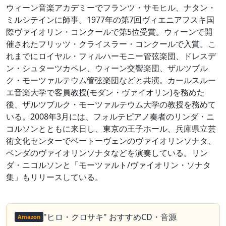
ウィーン音楽アカデミーでフランツ・サモヒル、ナタン・
ミルシテインに師事。1977年の第7回ヴィエニアフスキ国
際ヴァイオリン・コンクールで第5位受賞。ウィーンで開
催されたフリッツ・クライスラー・コンクールで入賞。こ
れまでにロイヤル・フィルハーモニー管弦楽団、ドレスデ
ン・シュターツカペレ、ウィーン交響楽団、ザルツブル
ク・モーツァルテウム管弦楽団などと共演。カールスルー
エ音楽大学で客員教授(モダン・ヴァイオリン)を務めた
後、ザルツブルク・モーツァルテウム大学の教授を務めて
いる。2008年3月には、フォルテピアノ奏者のリンダ・ニ
コルソンとともに来日し、東京の王子ホール、兵庫県立芸
術文化センターでベートーヴェンのヴァイオリンソナタ、
ベンダのヴァイオリンソナタなどを演奏している。リン
ダ・ニコルソンと「モーツァルト/ヴァイオリン・ソナタ
集」もリリースしている。
"ヒロ・クロサキ" おすすめCD・音源
Amazon