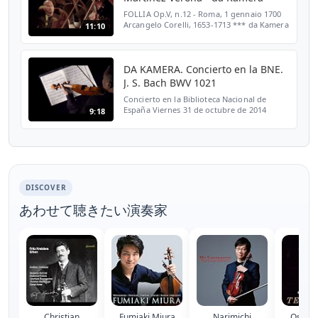
FOLLIA Op.V, n.12 - Roma, 1 gennaio 1700
Arcangelo Corelli, 1653-1713 *** da Kamera
11:10
*** Hiro Kurosaki, violino Alberto Martínez
Molina, cembalo Ruth Verona, violoncello
*** Lo O...
DA KAMERA. Concierto en la BNE.
J. S. Bach BWV 1021
Concierto en la Biblioteca Nacional de
España Viernes 31 de octubre de 2014
9:18
Grabación en directo - Live recording DA
KAMERA - KurosakiMartínezVerona Hiro
Kurosaki, violín barroc...
DISCOVER
あわせて聴きたい演奏家
Christian
Fumiaki Miura
Narimichi
Ossy R