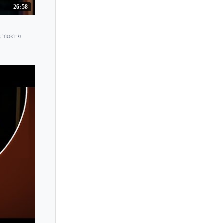
Ana Milosavljevic
26:58
Anahit Tsitsikian
Anastasia Chebotareva
פרופסור א
Anastasia Karizna
Anastasia Khitruk
Anastasiia Mazurok
Anastasiya Petryshak
Anatol Karaev
Anca Vasile Caraman
Anders Nilsson
Andre Gertler
Andre Rieu
Andrea Obiso
Andrea Tyniec
Andrej Bielow