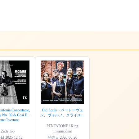
infonia Concertante,
Old Souls ~ ベートーヴェ
 No. 39 & Cosi Fan
ン、ヴォルフ、クライスラ
utte Overture
ー、ドヴォルザーク / シュ
ワルツマン、ブラウンシュ
PENTATONE / King
タイン、グロス、ワイラー
Zach Top
International
スタイン、ヘンケル (Old
売日
2025-12-12
発売日
2020-06-20