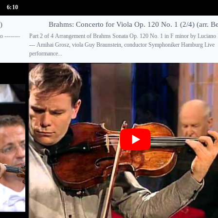
6:10
)
Brahms: Concerto for Viola Op. 120 No. 1 (2/4) (arr. Be
 --------
Part 2 of 4 Arrangement of Brahms Sonata Op. 120 No. 1 in F minor by Luciano B
--- Amihai Grosz, viola Guy Braunstein, conductor Symphoniker Hamburg Live
performance...