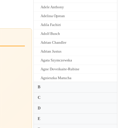
Adele Anthony
Adelina Oprean
Adila Fachiri
Adolf Busch
Adrian Chandler
Adrian Justus
Agata Szymczewska
Agne Doveikaite-Rubine
Agnieszka Marucha
Ai Okumura
B
Ai Takamatsu
C
Aida-Carmen Soanea
D
Aida Stucki
E
Airi Suzuki