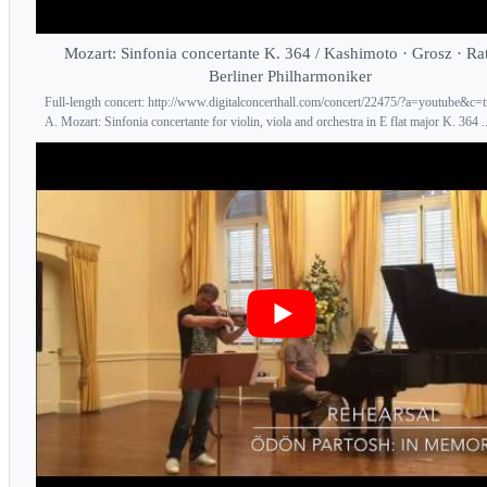
Mozart: Sinfonia concertante K. 364 / Kashimoto · Grosz · Rat
Berliner Philharmoniker
Full-length concert: http://www.digitalconcerthall.com/concert/22475/?a=youtube&c=
A. Mozart: Sinfonia concertante for violin, viola and orchestra in E flat major K. 364 ..