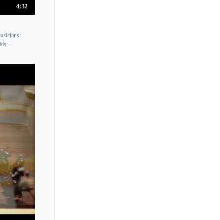
4:32
Alfredo Gobbi
Alice Harnoncourt
usicians:
ds:...
Alicja Smietana
Alina Ibragimova
Alina Pogostkina
Alison Luthmers
Alissa Margulis
Alma Moodie
Alma Olite
Alma Rose
Alphonse Onnou
Amalia Hall
Amanda Favier
Amanda Gerttula