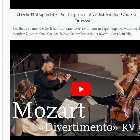
#BerlinPhilJapan19 · Our 1st principal violist Amihai Grosz o
Quixote"
For the first time, the Berliner Philharmoniker are on tour in Japan together with their
member Zubin Mehta. You can follow the orchestra on its travels in our tour blo...