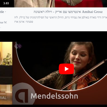
3:03
tle ·
אינטרמצו עם אריק - ויולה ראשונה Amihai Grosz
ריה ורדי מארח באולפן את עמיחי גרוס, הויולן הראשי של הפילהרמונית של ברלין. ליוו
פסנתר: ארנון ארז
true W.
.