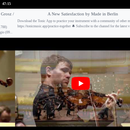
47:15
 Grosz /
A New Satiesfaction by Made in Berlin
Download the Tonic App to practice your instrument with a community of other m
https://tonicmusic.app/practice-together 🔔 Subscribe to the channel for the latest vi
1788)
gio (09...