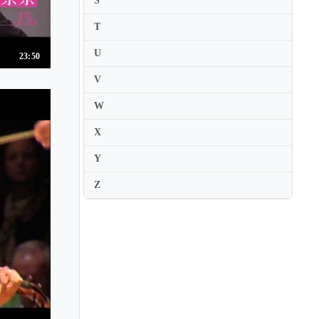
S
Aldo Ferraresi
T
Aleksandra Bryla
U
23:50
Aleksandra Kuls
V
Aleksandra Maslovaric
W
Aleksey Igudesman
Aleksey Semenenko
X
Alena Baeva
Y
Alessio Benvenuti
Z
Alessio Bidoli
Alex DePue
Alexander Barantschik
Alexander Kerr
Alexander Markov
Alexander Schneider