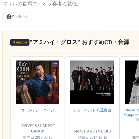
フィルの首席ヴィオラ奏者に就任。
Facebook
"アミハイ・グロス"
おすすめCD・音源
Amazon
ゴールデン・エイジ
シューベルト:八重奏曲
Mozart: S
Symphony
T
UNIVERSAL MUSIC
GROUP
SMM ITAKU (MUSIC)
発売日
2018-06-13
発売日
2017-11-15
発