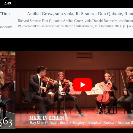
2:49
n "Don
Amihai Grosz, solo viola, R. Strauss - Don Quixote, Run
Richard Strauss: Don Quixote / Amihai Grosz, viola Donald Runnicles, conductor 
Philharmoniker / Recorded at the Berlin Philharmonie, 10 December 2011. (C) www
 honorary