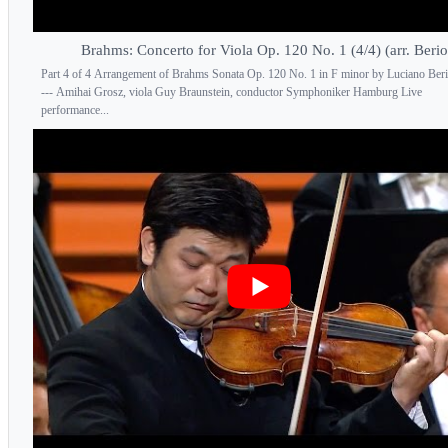
Brahms: Concerto for Viola Op. 120 No. 1 (4/4) (arr. Berio
Part 4 of 4 Arrangement of Brahms Sonata Op. 120 No. 1 in F minor by Luciano Berio
--- Amihai Grosz, viola Guy Braunstein, conductor Symphoniker Hamburg Live
performance...