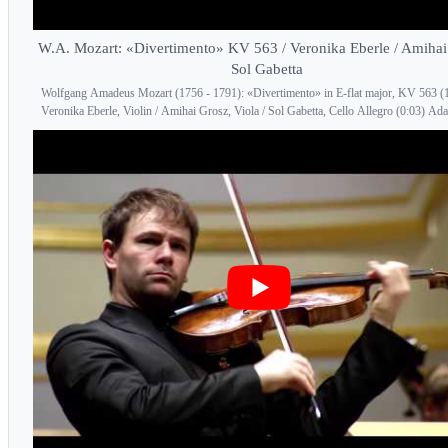
W.A. Mozart: «Divertimento» KV 563 / Veronika Eberle / Amihai
Sol Gabetta
Wolfgang Amadeus Mozart (1756 - 1791): «Divertimento» in E-flat major, KV 563 (
Veronika Eberle, Violin / Amihai Grosz, Viola / Sol Gabetta, Cello Allegro (0:03) Ada