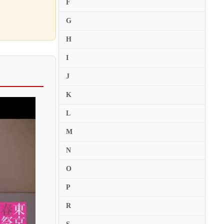
F
Airi Yoshioka
G
Aisha Syed Castro
Aki Sauliere
H
Akihiro Miura
I
Akiko Ono
J
Akiko Suwanai
K
Akiko Tanaka
L
Akiko Yamada
Alan Loveday
M
Alban Beikircher
N
Albena Danailova
O
Albert Markov
P
Albert Sammons
R
Alberto Lysy
Alda Dizdari