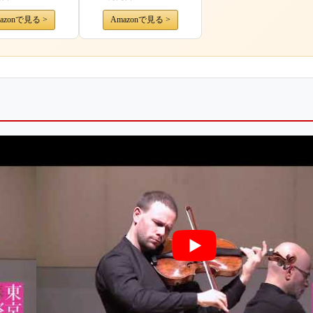
Souls / Gili Schwarzman, Guy
Braunstein, Susanna Yoko
azonで見る >
Amazonで見る >
Henkel, Amihai Grosz & Alisa
Weilerstein) [SACD Hybrid]
[Import] [日本語帯・解説付]