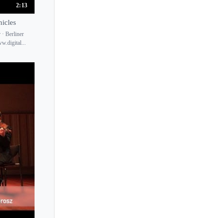
2:13
Alexander Sitkovetsky
Alexander Skwortsow
nicles
· Berliner
Alexander Trostiansky
.digital...
Alexandr Bulov
Alexandr Dzyubinsky
Alexandra Conunova
Alexandra Hjortswang
Alexandra Loukianova
Alexandra Soumm
Alexandre Brussilovsky
Alexandre Da Costa
Alexandru Tomescu
Alexis Cardenas
Alexis Ebbets
Alfredo Campoli