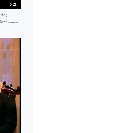
6:21
Amandine Beyer
Amaury Coeytaux
rio)
erio --------
Amelia Maszonska
Ami Flammer
Ami Ito
Ami Yokoyama
Amihai Grosz
Amy Hillis
Amy Schwartz Moretti
Ana-Maria Lungu
Ana Chumachenco
Ana Maria Alonso
Ana Maria Valderrama
Ana Marjanovic