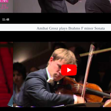
11:48
Amihai Grosz plays Brahms F minor Sonata