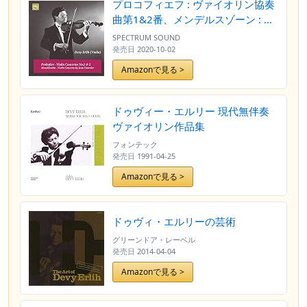
プロコフィエフ : ヴァイオリン協奏
曲第1&2番、メンデルスゾーン : ヴ
ァイオリン協奏曲 / ドゥヴィ・エル
SPECTRUM SOUND
リ、ジャン・フルニエ (Prokofiev :
発売日
2020-10-02
Violin Concerto No.1 &
Amazonで見る >
2,Mendelssohn : Violin Concerto /
Devy Erlih, Jean Fournier) [CD]
[Import] [Live]
ドゥヴィー・エルリー 現代無伴奏
ヴァイオリン作品集
フォンテック
発売日
1991-04-25
Amazonで見る >
ドゥヴィ・エルリーの芸術
グリーンドア・レーベル
発売日
2014-04-04
Amazonで見る >