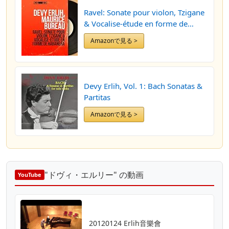
Ravel: Sonate pour violon, Tzigane
& Vocalise-étude en forme de
habanera (Mono Version)
Amazonで見る >
Devy Erlih, Vol. 1: Bach Sonatas &
Partitas
Amazonで見る >
"ドヴィ・エルリー" の動画
YouTube
20120124 Erlih音樂會