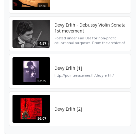
6:36
Devy Erlih - Debussy Violin Sonata
1st movement
Posted under Fair Use for non-profit
educational purposes. From the archive of
4:57
MeloClassic - http://www.meloclassic.com/
Visit them to purchase incredible CDs and
DVDs of the gr...
Devy Erlih [1]
http://pointeauxames.fr/devy-erlih/
53:39
Devy Erlih [2]
56:07