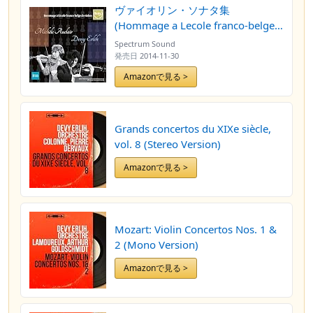
ヴァイオリン・ソナタ集
(Hommage a Lecole franco-belge
de violin / Michele Auclair, Devy
Spectrum Sound
Erlih) (2CD) [輸入盤]
発売日
2014-11-30
Amazonで見る >
Grands concertos du XIXe siècle,
vol. 8 (Stereo Version)
Amazonで見る >
Mozart: Violin Concertos Nos. 1 &
2 (Mono Version)
Amazonで見る >