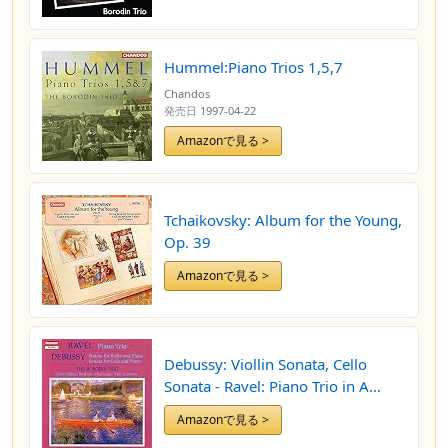
Hummel:Piano Trios 1,5,7
Chandos
発売日
1997-04-22
Amazonで見る >
Tchaikovsky: Album for the Young,
Op. 39
Amazonで見る >
Debussy: Viollin Sonata, Cello
Sonata - Ravel: Piano Trio in A
Minor
Amazonで見る >