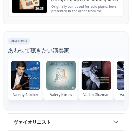
Originally composed for solo piano, here
30:35
presented in the order from the
composer's autograph score. I. Morning
Prayer. Andante 0:00 II. Winter Morning.
Allegro 1:40 III. Mama. ...
DISCOVER
あわせて聴きたい演奏家
Valeriy Sokolov
Valery Klimov
Vadim Gluzman
Vadim 
ヴァイオリニスト