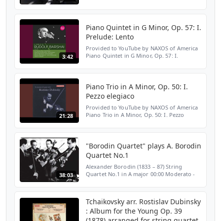
Overture (Moderato con moto) - 00:00 II.
Recitative and Romance (Adagio) - 8:12 III.
Waltz (Alleg...
Piano Quintet in G Minor, Op. 57: I.
Prelude: Lento
Provided to YouTube by NAXOS of America
Piano Quintet in G Minor, Op. 57: I.
3:42
Prelude: Lento · Rostislav Dubinsky A
Tribute to Rudolf Barshai ℗ 2015 ICA
Classics Released on: 201...
Piano Trio in A Minor, Op. 50: I.
Pezzo elegiaco
Provided to YouTube by NAXOS of America
Piano Trio in A Minor, Op. 50: I. Pezzo
21:28
elegiaco · Borodin Trio In Memory of a
Great Artist: Rostislav Dubinsky ℗ 2013
Chandos Released o...
"Borodin Quartet" plays A. Borodin
Quartet No.1
Alexander Borodin (1833 – 87) String
Quartet No.1 in A major 00:00 Moderato -
38:03
Allegro 13:40 Andante con moto 22:00
Scherzo. Prestissimo 27:25 Andante -
Allegro risoluto Borodin ...
Tchaikovsky arr. Rostislav Dubinsky
: Album for the Young Op. 39
(1878) arranged for string quartet