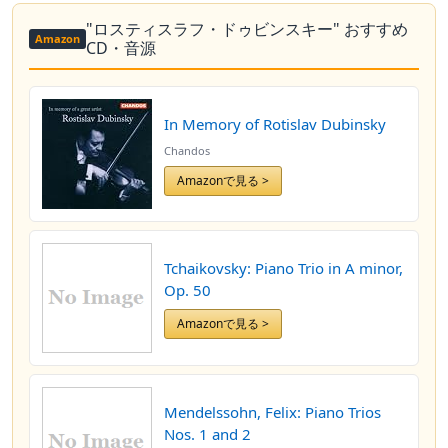
"ロスティスラフ・ドゥビンスキー" おすすめ
Amazon
CD・音源
In Memory of Rotislav Dubinsky
Chandos
Amazonで見る >
Tchaikovsky: Piano Trio in A minor,
Op. 50
Amazonで見る >
Mendelssohn, Felix: Piano Trios
Nos. 1 and 2