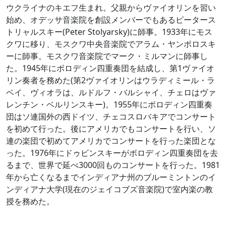
ウクライナのキエフ生まれ。父親からヴァイオリンを習い
始め、オデッサ音楽院を創設メンバーでもあるピータース
トリャルスキー(Peter Stolyarsky)に師事。1933年にモス
クワに移り、モスクワ中央音楽院でアラム・ヤンポロスキ
ーに師事。モスクワ音楽院でマーク・ミルマンに師事し
た。1945年にボロディン四重奏団を結成し、第1ヴァイオ
リン奏者を務めた(第2ヴァイオリンはウラディミール・ラ
ベイ、ヴィオラは、ルドルフ・バルシャイ、チェロはヴァ
レンチン・ベルリンスキー)。1955年にボロディン四重奏
団はソ連国外の西ドイツ、チェコスロバキアでコンサート
を初めて行った。後にアメリカでもコンサートを行い、ソ
連の楽団で初めてアメリカでコンサートを行った楽団とな
った。1976年にドゥビンスキーがボロディン四重奏団を去
るまで、世界で延べ3000回ものコンサートを行った。1981
年から亡くなるまでインディアナ州のブルーミントンのイ
ンディアナ大学(現在のジェイコブズ音楽院)で室内楽の教
授を務めた。