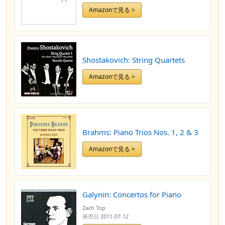
Amazonで見る >
Shostakovich: String Quartets
Amazonで見る >
Brahms: Piano Trios Nos. 1, 2 & 3
Amazonで見る >
Galynin: Concertos for Piano
Zach Top
発売日
2011-07-12