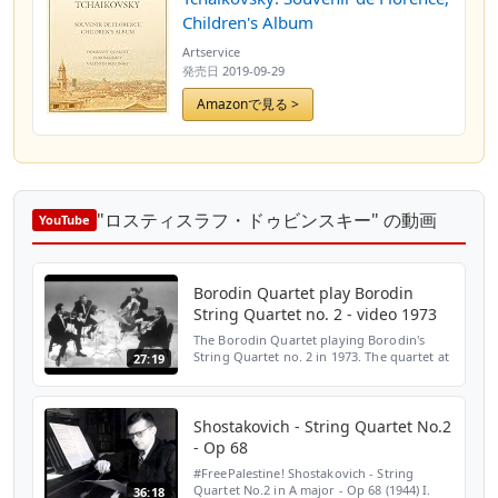
Children's Album
Artservice
発売日
2019-09-29
Amazonで見る >
"ロスティスラフ・ドゥビンスキー" の動画
YouTube
Borodin Quartet play Borodin
String Quartet no. 2 - video 1973
The Borodin Quartet playing Borodin's
String Quartet no. 2 in 1973. The quartet at
27:19
that time were Rostislav Dubinsky, Yaroslav
Alexandrov, Dmitri Shebalin and Valentin
Berlinsky.
Shostakovich - String Quartet No.2
- Op 68
#FreePalestine! Shostakovich - String
Quartet No.2 in A major - Op 68 (1944) I.
36:18