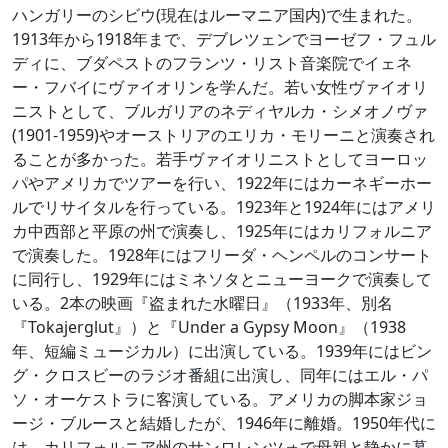
ハンガリーのシビウ(現在はルーマニア国内)で生まれた。
1913年から1918年まで、デブレツェンでヨーゼフ・フュル
ディに、ブダペストのフランツ・リスト音楽院でイェネ
ー・フバイにヴァイオリンを学んだ。若い女性ヴァイオリ
ニストとして、ブルガリアのネディヤルカ・シメオノヴァ
(1901-1959)やオーストリアのエリカ・モリーニと演奏され
ることが多かった。若手ヴァイオリニストとしてヨーロッ
パやアメリカでツアーを行い、1922年にはカーネギーホー
ルでリサイタルを行っている。1923年と1924年にはアメリ
カ中西部と平原の州で演奏し、1925年にはカリフォルニア
で演奏した。1928年にはフリーダ・ヘンペルのコンサート
に同行し、1929年にはミネソタとニューヨークで演奏して
いる。2本の映画『盗まれた水曜日』（1933年、別名
『Tokajerglut』）と『Under a Gypsy Moon』（1938
年、短編ミュージカル）に出演している。1939年にはビン
グ・クロスビーのラジオ番組に出演し、同年にはエル・パ
ソ・オーケストラに客演している。アメリカの脚本家ジョ
ージ・ブルースと結婚したが、1946年に離婚。1950年代に
は、カリフォルニア州のサンロレンツォで母親と静かに暮