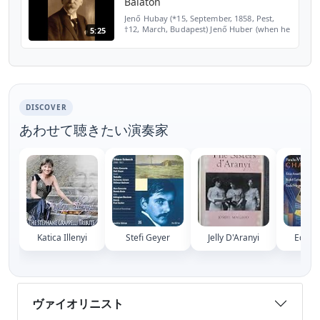
Balaton
Jenő Hubay (*15, September, 1858, Pest,
†12, March, Budapest) Jenő Huber (when he
5:25
was 21 years old he changed his surname
to the more Hungarian-sounding HUBAY)
was born on 15th ...
DISCOVER
あわせて聴きたい演奏家
Katica Illenyi
Stefi Geyer
Jelly D'Aranyi
Edua 
ヴァイオリニスト