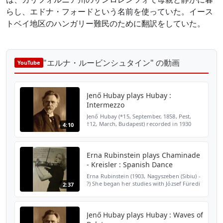
らし、エドナ・フォードという名前を使っていた。イース
トベイ地区のハンガリー難民のために翻訳をしていた。
"エルナ・ルービンシュタイン" の動画
YouTube
Jenő Hubay plays Hubay :
Intermezzo
Jenő Hubay (*15, September, 1858, Pest,
†12, March, Budapest) recorded in 1930
4:10
Jenő Huber (when he was 21 years old he
changed his surname to the more
Hungarian-sounding HUBAY) ...
Erna Rubinstein plays Chaminade
- Kreisler : Spanish Dance
Erna Rubinstein (1903, Nagyszeben (Sibiu) -
?) She began her studies with József Füredi
2:37
in Debrecen and gave her first recital as
early as age 11. At the Music
Academy,where she...
Jenő Hubay plays Hubay : Waves of