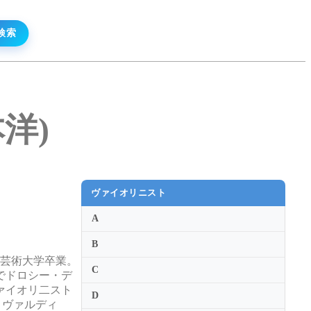
本洋)
ヴァイオリニスト
A
B
京芸術大学卒業。
C
でドロシー・デ
ァイオリ二スト
D
ィヴァルディ