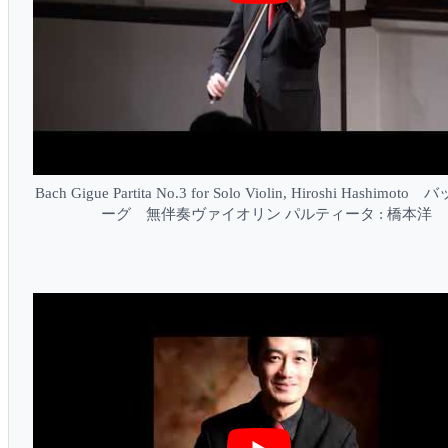
Bach Gigue Partita No.3 for Solo Violin, Hiroshi Hashimot
ーグ 無伴奏ヴァイオリン パルティータ : 橋本洋