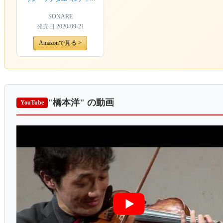
タ全集
SONARE
発売日
2020-09-21
Amazonで見る >
"橋本洋"
の動画
YouTube