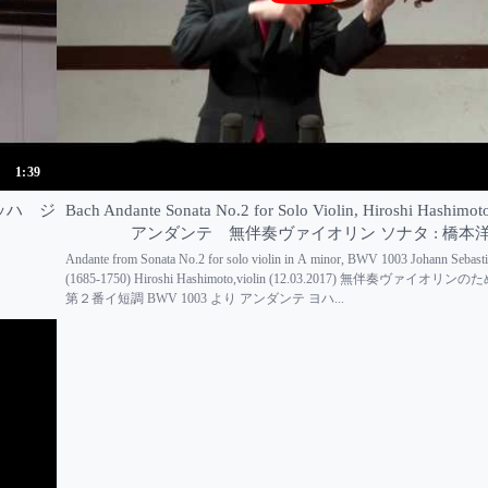
1:39
o バッハ ジ
Bach Andante Sonata No.2 for Solo Violin, Hiroshi Hash
アンダンテ 無伴奏ヴァイオリン ソナタ : 橋本
Andante from Sonata No.2 for solo violin in A minor, BWV 1003 Johann Sebast
(1685-1750) Hiroshi Hashimoto,violin (12.03.2017) 無伴奏ヴァイオ
第２番イ短調 BWV 1003 より アンダンテ ヨハ...