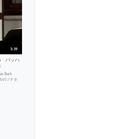
Herman Krebbers
Herwig Zack
Hideko Udagawa
Higinio Ruvalcaba
Hilary Hahn
3:39
Himari Umehara
imoto バッハ
Himari Yoshimura
洋
ian Bach
Hina Maeda
リンのためのソナタ
Hinako Fuchino
Hiro Kurosaki
Hiroka Matsumoto
Hiroko Takahashi
Hiromi Fukuda
Hiroshi Hashimoto