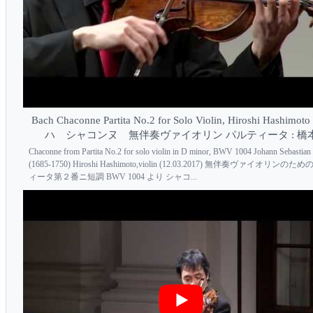
Bach Chaconne Partita No.2 for Solo Violin, Hiroshi Hashim
ハ シャコンヌ 無伴奏ヴァイオリン パルティータ : 橋
Chaconne from Partita No.2 for solo violin in D minor, BWV 1004 Johann Sebastian
(1685-1750) Hiroshi Hashimoto,violin (12.03.2017) 無伴奏ヴァイオリンの
ィータ第２番ニ短調 BWV 1004 より シャコ...