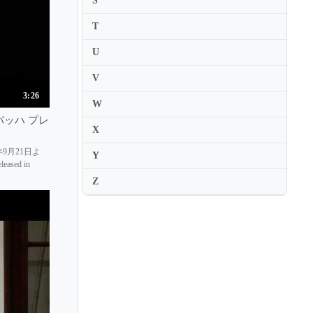
S
Heleen Hulst
T
Helen Armstrong
Helen Callus
U
Helen Chang Haertzen
V
Helena Baillie
3:26
W
Helena Winkelman
oto バッハ プレ
X
Helene Schmitt
9月21日よ
Y
Hellen Weiss
eased in
Helmut Zacharias
Z
Henja Semmler
Henning Kraggerud
Henri Temianka
Henri Vieuxtemps
Henryk Szeryng
Henryk Wieniawski