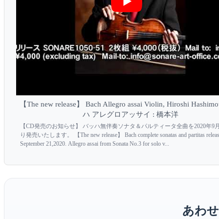
【The new release】 Bach Allegro assai Violin, Hiroshi Hashi
ハ アレグロアッサイ : 橋本洋
【CD発売のお知らせ】 バッハ無伴奏ソナタ＆パルティータ全曲を2020年9月
り発売いたします。 【The new release】 Bach complete sonatas and partitas releas
September 21,2020. Allegro assai from Sonata No.3 for solo v...
あわせ