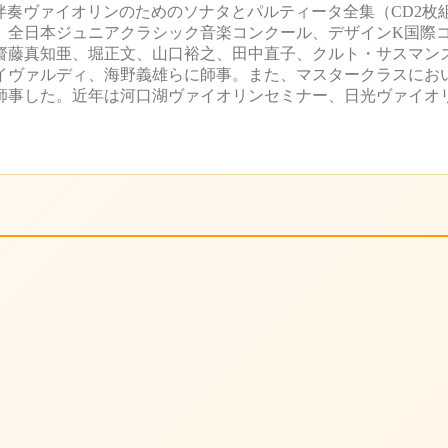
：無伴奏ヴァイオリンのためのソナタとパルティータ全集（CD2
、全日本ジュニアクラシック音楽コンクール、デザインK国際
齋藤真知亜、堀正文、山口裕之、田中直子、クルト・サスマン
イヴァルディ、海野義雄らに師事。また、マスタークラスにお
師事した。近年は河口湖ヴァイオリンセミナー、日光ヴァイオ
。