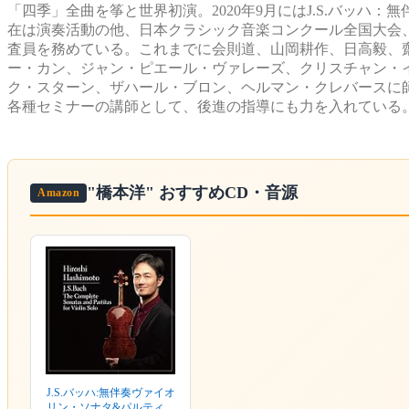
「四季」全曲を筝と世界初演。2020年9月にはJ.S.バッハ
在は演奏活動の他、日本クラシック音楽コンクール全国大会
査員を務めている。これまでに会則道、山岡耕作、日高毅、
ー・カン、ジャン・ピエール・ヴァレーズ、クリスチャン・
ク・スターン、ザハール・ブロン、ヘルマン・クレバースに
各種セミナーの講師として、後進の指導にも力を入れている
"橋本洋"
おすすめCD・音源
Amazon
J.S.バッハ:無伴奏ヴァイオ
リン・ソナタ&パルティー