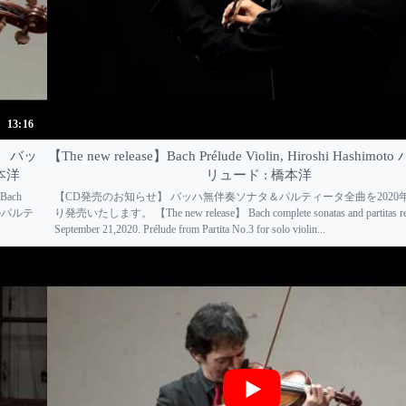
13:16
oto バッ
【The new release】Bach Prélude Violin, Hiroshi Hashim
本洋
リュード : 橋本洋
 Bach
【CD発売のお知らせ】 バッハ無伴奏ソナタ＆パルティータ全曲を2020年
ためのパルテ
り発売いたします。 【The new release】 Bach complete sonatas and partitas rel
September 21,2020. Prélude from Partita No.3 for solo violin...