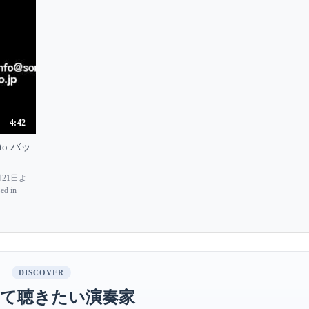
4:42
moto バッ
21日よ
ed in
DISCOVER
て聴きたい演奏家