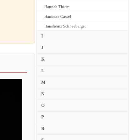
Hannah Thiem
Hanneke Cassel
Hansheinz Schneeberger
Haroutune Bedelian
I
Harriet Mackenzie
J
Hartmut Rohde
K
Hartmut Schill
L
Haruka Nagao
M
Haruna Kitami
N
Hatto Beyerle
Hawijch Elders
O
Hayato Naka
P
Heime Muller
R
Heimo Haitto