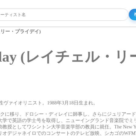
チェル・リー・プライデイ)
e Priday (レイチェ
国の女性ヴァイオリニスト。1988年3月18日生まれ。
ークに移り、ドロシー・ディレイに師事し、さらにジュリアー
大学で英語の学士号を取得し、ニューイングランド音楽院でミ
としてワシントン大学音楽学部の教員に就任。The New York
eで紹介され、演奏は、リオデジャネイロでのコンサートのテレビ放映、シカゴのW