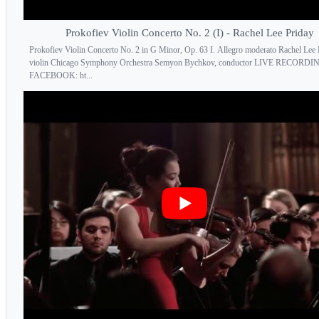
Prokofiev Violin Concerto No. 2 (I) - Rachel Lee Priday
Prokofiev Violin Concerto No. 2 in G Minor, Op. 63 I. Allegro moderato Rachel Lee 
violin Chicago Symphony Orchestra Semyon Bychkov, conductor LIVE RECORDI
FACEBOOK: ht...