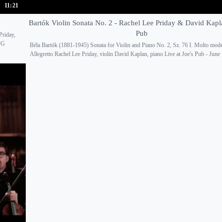
11:21
Bartók Violin Sonata No. 2 - Rachel Lee Priday & David Kapl
Pub
Priday,
NG
Béla Bartók (1881-1945) Sonata for Violin and Piano No. 2, Sz. 76 I. Molto mode
Allegretto Rachel Lee Priday, violin David Kaplan, piano Live at Joe's Pub - June