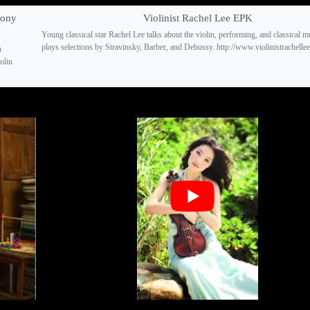
hony
Violinist Rachel Lee EPK
Young classical star Rachel Lee talks about the violin, performing, and classical m
plays selections by Stravinsky, Barber, and Debussy. http://www.violinistrachellee.
h
olin