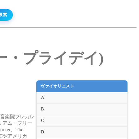
ル・リー・プライデイ)
ヴァイオリニスト
A
B
ド音楽院プレカレ
C
リアム・フリー
er、The
D
FMTやアメリカ