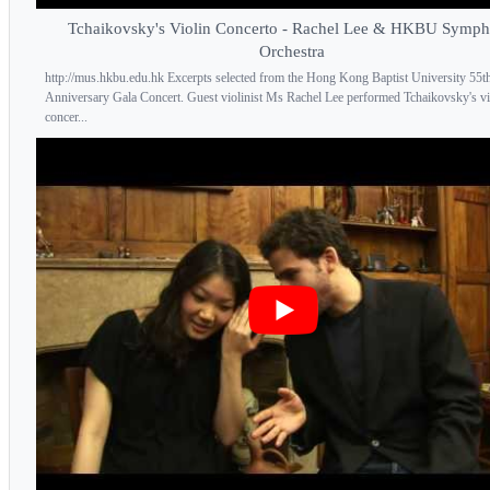
Tchaikovsky's Violin Concerto - Rachel Lee & HKBU Symp
Orchestra
http://mus.hkbu.edu.hk Excerpts selected from the Hong Kong Baptist University 55t
Anniversary Gala Concert. Guest violinist Ms Rachel Lee performed Tchaikovsky's vi
concer...