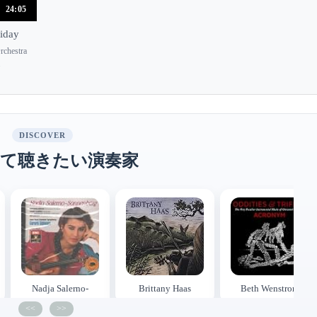
24:05
riday
rchestra
.
DISCOVER
て聴きたい演奏家
Nadja Salerno-
Brittany Haas
Beth Wenstrom
Sonnenberg
<<
>>