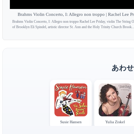
Brahms Violin Concerto, I: Allegro non troppo | Rachel Lee P
Brahms Violin Concerto, I: Allegro non troppo Rachel Lee Priday, violin The String O
of Brooklyn Eli Spindel, artistic director St. Ann and the Holy Trinity Church Brook..
あわせ
Susie Hansen
Yulia Ziskel