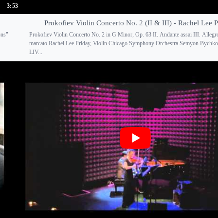
3:53
Prokofiev Violin Concerto No. 2 (II & III) - Rachel Lee 
ons"
Prokofiev Violin Concerto No. 2 in G Minor, Op. 63 II. Andante assai III. Allegr
marcato Rachel Lee Priday, Violin Chicago Symphony Orchestra Semyon Bychko
LIV...