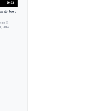
Richard Tognetti
20:02
Rie Kimura
an @ Joe's
Rieko Suzuki
rato II.
Riisa Nakahara
 1, 2014
Rika Masato
Rimma Benyumova
Rimma Sushanskaya
Rina Odera
Rino Kurata
Rintaro Omiya
Rio Arai
Rio Hagiwara
Ririko Nobirisaka
Ririko Takagi
Risako Oshima