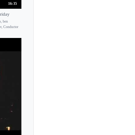
16:35
Reiko Otani
Priday
Reiko Watanabe
o, ben
Remus Azoitei
v, Conductor
Renato Zanettovich
Renato de Barbieri
Renaud Capucon
Renee Chemet
Rennosuke Fukuda
Retaw
Ribon Aida
Ricardo Herz
Ricardo Odnoposoff
Riccardo Minasi
Richard Luby