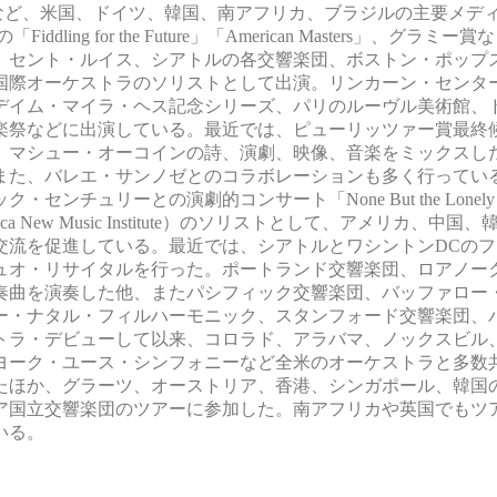
」への出演など、米国、ドイツ、韓国、南アフリカ、ブラジルの主要メ
ling for the Future」「American Masters」、グラ
、セント・ルイス、シアトルの各交響楽団、ボストン・ポップ
国際オーケストラのソリストとして出演。リンカーン・センタ
デイム・マイラ・ヘス記念シリーズ、パリのルーヴル美術館、
楽祭などに出演している。最近では、ピューリッツァー賞最終
、マシュー・オーコインの詩、演劇、映像、音楽をミックスし
また、バレエ・サンノゼとのコラボレーションも多く行ってい
ュリーとの演劇的コンサート「None But the Lonely H
 New Music Institute）のソリストとして、アメリカ、中国
交流を促進している。最近では、シアトルとワシントンDCのフ
ュオ・リサイタルを行った。ポートランド交響楽団、ロアノー
奏曲を演奏した他、またパシフィック交響楽団、バッファロー
ー・ナタル・フィルハーモニック、スタンフォード交響楽団、
ストラ・デビューして以来、コロラド、アラバマ、ノックスビル
ヨーク・ユース・シンフォニーなど全米のオーケストラと多数
たほか、グラーツ、オーストリア、香港、シンガポール、韓国
シア国立交響楽団のツアーに参加した。南アフリカや英国でもツ
いる。