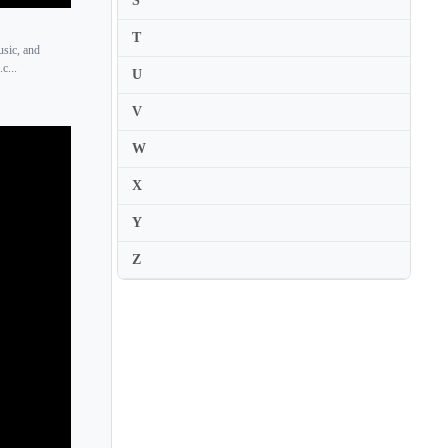
S
Rainer Kuchl
T
usic, and
Rainer Kussmaul
c...
U
Ran Matsumoto
V
Raphael Bronstein
W
Raphael Klayman
X
Raphaelle Moreau
Ray Chen
Y
Ray Iwazumi
Z
Razvan Stoica
Rebecca Brown
Rebekka Hartmann
Regina Carter
Regina Strinasacchi
Regis Pasquier