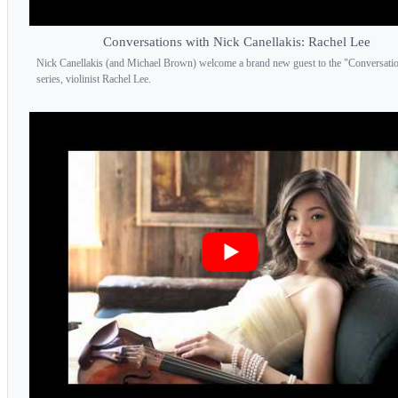
Conversations with Nick Canellakis: Rachel Lee
Nick Canellakis (and Michael Brown) welcome a brand new guest to the "Conversati
series, violinist Rachel Lee.