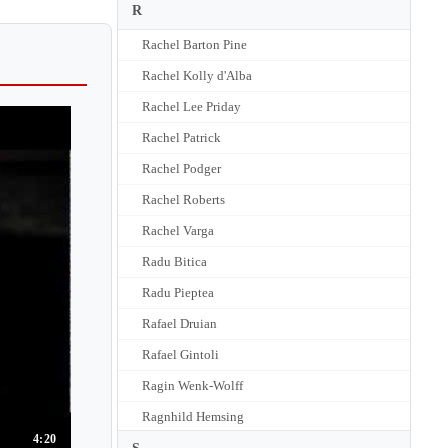
R
Rachel Barton Pine
Rachel Kolly d'Alba
Rachel Lee Priday
Rachel Patrick
Rachel Podger
Rachel Roberts
Rachel Varga
Radu Bitica
Radu Pieptea
Rafael Druian
Rafael Gintoli
Ragin Wenk-Wolff
Ragnhild Hemsing
4:20
Rainer Honeck