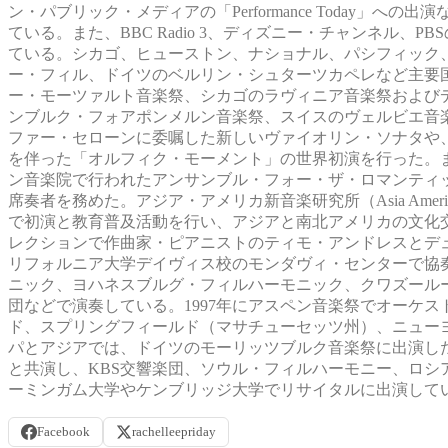
ン・パブリック・メディアの「Performance Today
ている。また、BBC Radio 3、ディズニー・チャンネル、PBSの「Fidd
ている。シカゴ、ヒューストン、ナショナル、パシフィック
ー・フィル、ドイツのベルリン・シュターツカペレなど主要
ー・モーツァルト音楽祭、シカゴのラヴィニア音楽祭および
ンブルク・フォアポンメルン音楽祭、スイスのヴェルビエ音
ファー・セローンに委嘱した新しいヴァイオリン・ソナタや
を伴った「オルフィク・モーメント」の世界初演を行った。
ン音楽院で行われたアンサンブル・フォー・ザ・ロマンティック・センチ
席奏者を務めた。アジア・アメリカ新音楽研究所（Asia America
で初演と教育普及活動を行い、アジアと南北アメリカの文化
レクションで作曲家・ピアニストのティモ・アンドレスとデ
リフォルニア大学デイヴィス校のモンダヴィ・センターで協
ニック、ヨハネスブルグ・フィルハーモニック、クワズール
団などで演奏している。1997年にアスペン音楽祭でオーケ
ド、スプリングフィールド（マサチューセッツ州）、ニュー
パとアジアでは、ドイツのモーリッツブルク音楽祭に出演し
と共演し、KBS交響楽団、ソウル・フィルハーモニー、ロ
ーミンガム大学やケンブリッジ大学でリサイタルに出演して
Facebook
rachelleepriday