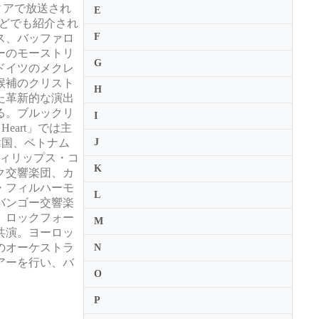
ディアで放送され
E
ミー賞などでも紹介され
F
ス、バッファロ
ーのモーストリ
G
ドイツのメクレ
候補のクリスト
H
た革新的な演出
る。ブルックリ
I
eart」では主
、韓国、ベトナム
J
ィリップス・コ
K
ク交響楽団、カ
・フィルハーモ
L
バンゴー交響楽
、ロックフォー
M
共演。ヨーロッ
のオーケストラ
N
アーを行い、バ
O
P