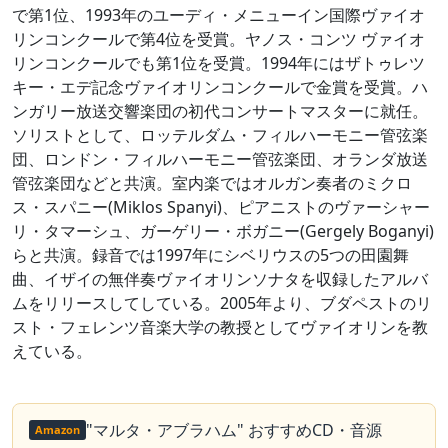
で第1位、1993年のユーディ・メニューイン国際ヴァイオ
リンコンクールで第4位を受賞。ヤノス・コンツ ヴァイオ
リンコンクールでも第1位を受賞。1994年にはザトゥレツ
キー・エデ記念ヴァイオリンコンクールで金賞を受賞。ハ
ンガリー放送交響楽団の初代コンサートマスターに就任。
ソリストとして、ロッテルダム・フィルハーモニー管弦楽
団、ロンドン・フィルハーモニー管弦楽団、オランダ放送
管弦楽団などと共演。室内楽ではオルガン奏者のミクロ
ス・スパニー(Miklos Spanyi)、ピアニストのヴァーシャー
リ・タマーシュ、ガーゲリー・ボガニー(Gergely Boganyi)
らと共演。録音では1997年にシベリウスの5つの田園舞
曲、イザイの無伴奏ヴァイオリンソナタを収録したアルバ
ムをリリースしてしている。2005年より、ブダペストのリ
スト・フェレンツ音楽大学の教授としてヴァイオリンを教
えている。
"マルタ・アブラハム" おすすめCD・音源
Amazon