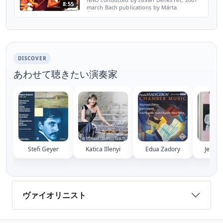
8:55
march Bach publications by Márta
Ábrahám: https://biobach.com/
DISCOVER
あわせて聴きたい演奏家
Stefi Geyer
Katica Illenyi
Edua Zadory
Jelly D
ヴァイオリニスト