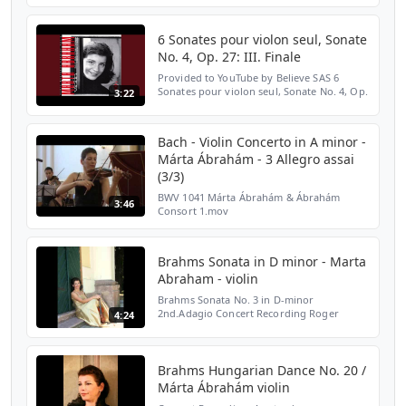
Solosonata Nr 4. P. de Sarasate: El canto del
ruisenor Op.29. Sándor Balassa: Jánosnapi
muzsik...
6 Sonates pour violon seul, Sonate
No. 4, Op. 27: III. Finale
Provided to YouTube by Believe SAS 6
Sonates pour violon seul, Sonate No. 4, Op.
3:22
27: III. Finale · Marta Abraham Marta
Abraham & Ildikó Nagy ℗ Rodepomp
Released on: 2000-10-27 C...
Bach - Violin Concerto in A minor -
Márta Ábrahám - 3 Allegro assai
(3/3)
BWV 1041 Márta Ábrahám & Ábrahám
3:46
Consort 1.mov
https://youtu.be/JjKCAGSl848 2.mov
http://www.youtube.com/watch?
v=NrObSbcJ0zU Bach publications by Márta
Brahms Sonata in D minor - Marta
Ábrahám: https://colorful...
Abraham - violin
Brahms Sonata No. 3 in D-minor
2nd.Adagio Concert Recording Roger
4:24
Braun - piano
Brahms Hungarian Dance No. 20 /
Márta Ábrahám violin