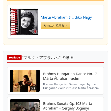
Marta Abraham & Ildikó Nagy
Amazonで見る >
"マルタ・アブラハム" の動画
YouTube
Brahms Hungarian Dance No.17 -
Márta Ábrahám violin
Brahms Hungarian Dance played by the
Hungarian violin virtuoso Márta Ábrahám
3:11
Roger Braun - piano Concert recording,
Amsterdam Concertgebouw Brahms Dance
No.20 http://www.youtube...
Brahms Sonata Op.108 Marta
Abraham - Gergely Bogányi