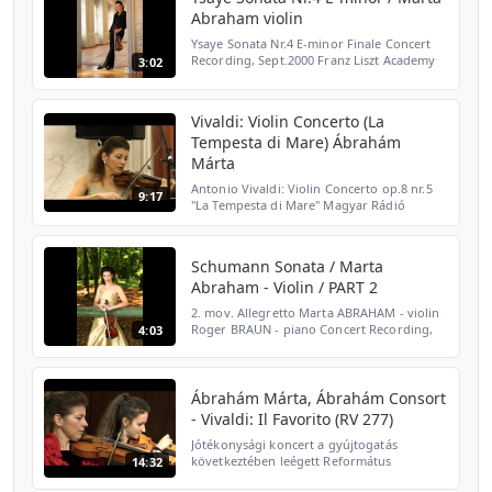
Abraham violin
Ysaye Sonata Nr.4 E-minor Finale Concert
Recording, Sept.2000 Franz Liszt Academy
3:02
of Music Great Hall, Budapest Bach
publications by Márta Ábrahám:
https://biobach.com/
Vivaldi: Violin Concerto (La
Tempesta di Mare) Ábrahám
Márta
Antonio Vivaldi: Violin Concerto op.8 nr.5
9:17
"La Tempesta di Mare" Magyar Rádió
Márványterem Budapest, 2017. 02. 28.
Ábrahám Márta & Ábrahám Consort
Budapest Videó: Remete P.
Schumann Sonata / Marta
Abraham - Violin / PART 2
2. mov. Allegretto Marta ABRAHAM - violin
Roger BRAUN - piano Concert Recording,
4:03
Den Haag, Nieuwe Kerk 14 Feb.2002 Bach
publications by Márta Ábrahám:
https://colorfulbach.com/
Ábrahám Márta, Ábrahám Consort
- Vivaldi: Il Favorito (RV 277)
Jótékonysági koncert a gyújtogatás
következtében leégett Református
14:32
kollégium áldozata családjának és