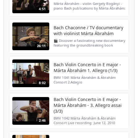
Márta Ábrahám - violin Gergely Bogányi -
piano Bach publications by Márta Ábrahám:
4:51
https://colorfulbach.com/
Bach Chaconne / TV documentary
with violinist Márta Ábrahám
🎬 Discover a fascinating new documentary
featuring the groundbreaking book
26:11
Excerpts from Eternity (Részletek az
örökkévalóságból), available in Hungarian
with English subtitles...
Bach Violin Concerto in E major -
Márta Ábrahám 1. Allegro (1/3)
BWV 1041 Márta Ábrahám & Ábrahám
Consort 2.Adagio
8:02
https://youtu.be/NrObSbcJ0zU 3.Allegro
assai http://www.youtube.com/watch?
v=Kxp-F4sawwQ Bach publications by
Bach Violin Concerto in E major -
Márta Ábrahám: htt...
Márta Ábrahám - 3. Allegro assai
(3/3)
BWV 1042 Márta Ábrahám & Ábrahám
2:46
Consort Live recording: June 12, 2010
Lutheran Church, Budapest 1.Allegro
http://www.youtube.com/watch?
v=iM4vajI1kIs 2.Adagio