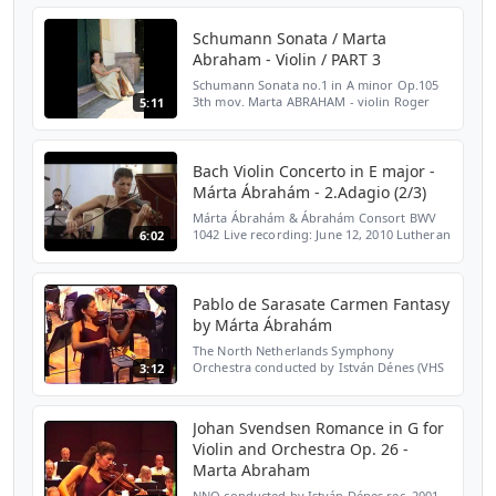
károsultjainak megsegítésére Budapest,
2019. február 22. Antonio Vivaldi: E...
Schumann Sonata / Marta
Abraham - Violin / PART 3
Schumann Sonata no.1 in A minor Op.105
3th mov. Marta ABRAHAM - violin Roger
5:11
BRAUN - piano Concert Recording, Den
Haag, Nieuwe Kerk 14.02.2002 Bach
publications by Márta Ábrahám...
Bach Violin Concerto in E major -
Márta Ábrahám - 2.Adagio (2/3)
Márta Ábrahám & Ábrahám Consort BWV
1042 Live recording: June 12, 2010 Lutheran
6:02
Church, Budapest Dániel Papp, Gyöngyvér
Oláh violin, Péter Bársony alto, Piroska
Molnár cello, Gy...
Pablo de Sarasate Carmen Fantasy
by Márta Ábrahám
The North Netherlands Symphony
Orchestra conducted by István Dénes (VHS
3:12
rec.) Bach publications by Márta Ábrahám:
https://biobach.com/
Johan Svendsen Romance in G for
Violin and Orchestra Op. 26 -
Marta Abraham
NNO conducted by István Dénes rec. 2001