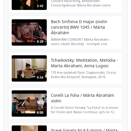
Concert Recording, Amsterdam
Concertgebouw Márta Ábrahám violin
2:42
Roger Braun piano Brahms Hungarian
Dance No. 5 https://youtu.be/uotrIXBHXHQ
Brahms Hungarian Dance No. 17 https:/...
Bach Sinfonia D major (violin
concerto) BWV 1045 / Márta
Ábrahám
ÁBRAHÁM CONSORT Márta Ábrahám -
8:20
violin László Borsódy - trompet Live
recording, Budapest 2019. 05.17. Violin:
Korb Vanessza, Könczei Zsombor, Korossy-
Khayll Csongor Alto: Bolyki...
Tchaikovsky: Meditation, Melodia -
Marta Abraham, Anna Lugosi
175 éve született Pjotr Csajkovszkij. Orosz
Kulturális Központ, Budapest, 2015.
9:54
december 4. Videó és hang: Remete P.
Corelli La Folia / Márta Ábrahám
violin
A Corelli Violin Sonata "La Folia" in d-minor
for Violin and Basso Continuo op5 no 12.
8:05
Concert Recording Marta ABRAHAM violin
Miklós SPÁNYI harpsichord Gyorgy
SCHWEIGERT bass Pu...
Ysaye Sonata Nr.4 E-minor / Marta