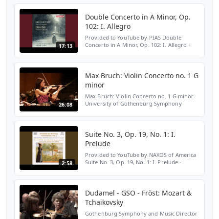
were Witold Lutoslawski and Dizzy
Gillespie.
Double Concerto in A Minor, Op.
102: I. Allegro
Provided to YouTube by PIAS Double
Concerto in A Minor, Op. 102: I. Allegro ·
17:13
Neeme Järvi · Gothenburg Symphony
Orchestra · Sara Trobäck Hesselink · Claes
Gunnarsson Beethoven: ...
Max Bruch: Violin Concerto no. 1 G
minor
Max Bruch: Violin Concerto no. 1 G minor
University of Gothenburg Symphony
26:08
Orchestra Conductor: Marc Soustrot
Soloist: Sara Trobäck Hesselink - violin
Gothenburg Concert Hall 18...
Suite No. 3, Op. 19, No. 1: I.
Prelude
Provided to YouTube by NAXOS of America
Suite No. 3, Op. 19, No. 1: I. Prelude ·
2:58
Johanna Persson Swedish Orchestral
Favourites, Vol. 2 ℗ 2000 Naxos Released
on: 2000-04-10 Artis...
Dudamel - GSO - Fröst: Mozart &
Tchaikovsky
Gothenburg Symphony and Music Director