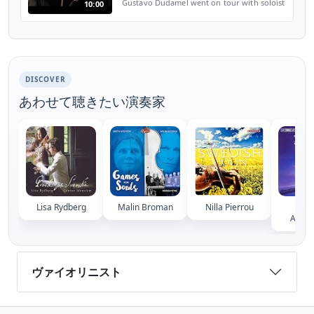
Gustavo Dudamel went on tour with soloist
10:00
Martin Fröst to Oslo in Norway and
Reykjavik in Iceland and their brand new
hall, Harpa. Watch a...
DISCOVER
あわせて聴きたい演奏家
Lisa Rydberg
Malin Broman
Nilla Pierrou
Kata
Andre
ヴァイオリニスト