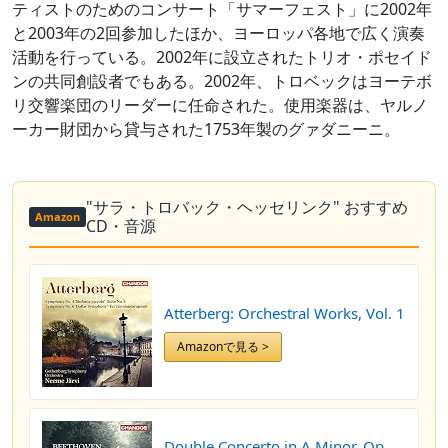
ティストのためのコンサート「サマーフェスト」に2002年
と2003年の2回参加したほか、ヨーロッパ各地で広く演奏
活動を行っている。2002年に設立されたトリオ・ポセイド
ンの共同創設者でもある。2002年、トロベックはヨーテボ
リ交響楽団のリーダーに任命された。使用楽器は、ヤルノ
ーカー財団から貸与された1753年製のグァダニーニ。
"サラ・トロバック・ヘッセリンク" おすすめ
Amazon
CD・音源
Atterberg: Orchestral Works, Vol. 1
Amazonで見る >
Double Concerto in A Minor, Op.