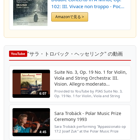
102: III. Vivace non troppo - Poco
meno allegro
Amazonで見る >
"サラ・トロバック・ヘッセリンク" の動画
YouTube
Suite No. 3, Op. 19 No. 1 for Violin,
Viola and String Orchestra: III.
Vision. Allegro moderato...
Provided to YouTube by PIAS Suite No. 3,
6:07
Op. 19 No. 1 for Violin, Viola and String
Orchestra: III. Vision. Allegro moderato -
Con moto · Neeme Järvi · Gothenburg
Symphony Orches...
Sara Trobäck - Polar Music Prize
Ceremony 1993
Sara Trobäck performing "Appassionato op
17:2 Josef Zuk" at the Polar Music Prize
4:45
Ceremony in 1993. The laureates this year