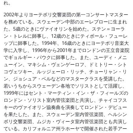
れ。
2002年よりヨーテボリ交響楽団の第一コンサートマスター
を務めている。スウェーデン中部のエーレブローに生まれ
た。5歳のときにヴァイオリンを始めた。ステン＝ヨーラ
ン・トレルに師事し、12歳のときにティボール・フューレ
ップに師事した。1994年、16歳のときにヨーテボリ音楽大
学に入学し、1996年から2001年までロンドンの王立音楽院
でギョルギー・パウクに師事した。また、ユーディ・メニ
ューイン、マキシム・ヴェンゲーロフ、ドミトリー・シト
コヴェツキー、ルッジェーロ・リッチ、チョーリャン・リ
ン、ジョシュア・ベルなどのマスタークラスを受講した。
若いうちからスウェーデン各地でソリストとして活躍し、
1999年にはセント・マーティン・イン・ザ・フィールズの
ロンドン・ソリスト室内管弦楽団と共演し、チャイコフス
キーのヴァイオリン協奏曲を演奏してロンドン・デビュー
を果たした。また、スウェーデン室内管弦楽団、ヘルシン
ボリ交響楽団、ムジカ・ヴィータ室内管弦楽団とも共演し
ている。カリフォルニア州ラホーヤで開催された若手アー