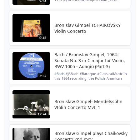
6:42
Balsam, piano Recorded c. 1947 for Vox, on
matrices VX 9069 and VX 9070, and issued
on Records ...
Bronislav Gimpel TCHAIKOVSKY
Violin Concerto
0:45
Bach / Bronislav Gimpel, 1964:
Sonata No. 3 in C major for Violin,
BWV 1005 - Adagio (Part 3)
#Bach #JSBach #Baroque #ClassicalMusic In
3:52
this 1964 recording, the Polish-American
violinist Bronislav Gimpel (1911-1979)
performs the third movement of Bach's
Sonata No. 3 in C...
Bronislaw Gimpel- Mendelssohn
VIolin Concerto Mvt. 1
12:24
Bronislaw Gimpel plays Chaikovsky
Concerto 2nd mov.