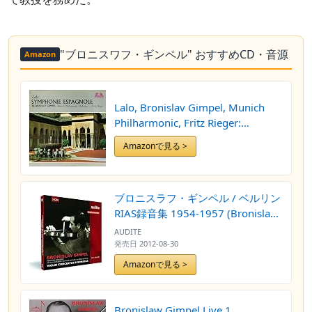
"ブロニスワフ・ギンペル" おすすめCD・音源
Amazon
Lalo, Bronislav Gimpel, Munich
Philharmonic, Fritz Rieger:
Symphonie Espagnole
Amazonで見る >
ブロニスラフ・ギンペル / ベルリン
RIAS録音集 1954-1957 (Bronislav
Gimpel / Martin Krause, Fritz
AUDITE
Lehmann, Arthur Rother, Alfred
発売日
2012-08-30
Gohlke : Violin Concertos &
Amazonで見る >
Sonatas - Berlin, 1954-1957) (3CD)
[輸入盤]
Bronislaw Gimpel Live 1