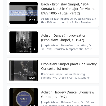
Sonata No. 3 in C...
Bach / Bronislav Gimpel, 1964:
Sonata No. 3 in C major for Violin,
BWV 1005 - Fuga (Part 2)
#Bach #JSBach #Baroque #ClassicalMusic In
10:26
this 1964 recording, the Polish-American
violinist Bronislav Gimpel (1911-1979)
performs the second movement of Bach's
Sonata No. 3 in ...
Achron Dance Improvisation
(Bronislaw Gimpel, c. 1947)
Joseph Achron: Dance Improvisation, Op.
37 (1914) Bronislaw Gimpel, violin; Artur
3:12
Balsam, piano Recorded c. 1947 for Vox, on
matrix VX 9071, and issued on Record 663-B
in Vox Al...
Bronislaw Gimpel plays Chaikovsky
Concerto 1st mov.
Bronislaw Gimpel, violin. Bamberg
Symphony Orchestra. Cond.: J. Schuler.
17:27
Achron Hebrew Dance (Bronislaw
Gimpel, c. 1947)
Joseph Achron: Hebrew Dance, Op. 35, No.
1 (1912) Bronislaw Gimpel, violin; Artur