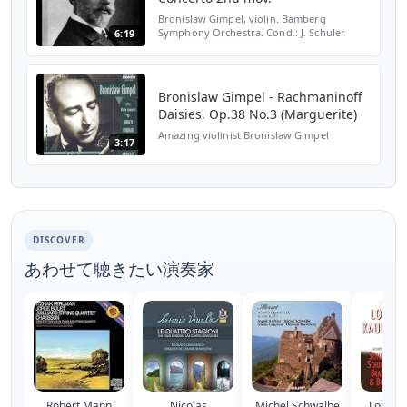
Bronislaw Gimpel, violin. Bamberg
Symphony Orchestra. Cond.: J. Schuler
6:19
Bronislaw Gimpel - Rachmaninoff
Daisies, Op.38 No.3 (Marguerite)
Amazing violinist Bronislaw Gimpel
3:17
DISCOVER
あわせて聴きたい演奏家
Robert Mann
Nicolas
Michel Schwalbe
Louis 