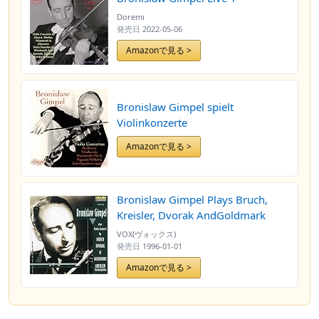
Doremi
発売日
2022-05-06
Amazonで見る >
Bronislaw Gimpel spielt
Violinkonzerte
Amazonで見る >
Bronislaw Gimpel Plays Bruch,
Kreisler, Dvorak AndGoldmark
VOX(ヴォックス)
発売日
1996-01-01
Amazonで見る >