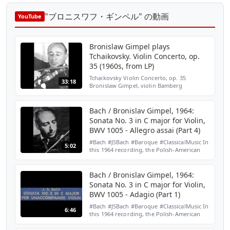
"ブロニスワフ・ギンペル" の動画
YouTube
Bronislaw Gimpel plays
Tchaikovsky. Violin Concerto, op.
35 (1960s, from LP)
Tchaikovsky Violin Concerto, op. 35
33:18
Bronislaw Gimpel, violin Bamberg
Symphony Orchestra. Johannes Schuler,
conductor Recorded 1960s From LP
Bach / Bronislav Gimpel, 1964:
Sonata No. 3 in C major for Violin,
BWV 1005 - Allegro assai (Part 4)
#Bach #JSBach #Baroque #ClassicalMusic In
5:02
this 1964 recording, the Polish-American
violinist Bronislav Gimpel (1911-1979)
performs the fourth movement of Bach's
Sonata No. 3 in ...
Bach / Bronislav Gimpel, 1964:
Sonata No. 3 in C major for Violin,
BWV 1005 - Adagio (Part 1)
#Bach #JSBach #Baroque #ClassicalMusic In
6:46
this 1964 recording, the Polish-American
violinist Bronislav Gimpel (1911-1979)
performs the first movement of Bach's