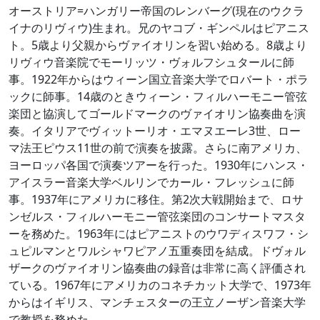
オーストリア=ハンガリー帝国のレンバーグ(現在のウクラ
イナのリヴィウ)生まれ。兄のヤコブ・ギンペルはピアニス
ト。5歳より父親からヴァイオリンを習い始める。8歳より
リヴィウ音楽院でモーリッツ・ヴォルフシュタールに師
事。1922年からはウィーン国立音楽大学でロバート・ポラ
ックに師事。14歳のときウィーン・フィルハーモニー管弦
楽団と協演してゴールドマークのヴァイオリン協奏曲を演
奏。イタリアでヴィットーリオ・エマヌエーレ3世、ロー
マ法王ピウス11世の前で演奏を披露。さらに南アメリカ、
ヨーロッパ各国で演奏ツアーを行った。1930年にハンス・
アイスラー音楽大学ベルリンでカール・フレッシュに師
事。1937年にアメリカに移住。第2次大戦開始まで、ロサ
ンゼルス・フィルハーモニー管弦楽団のコンサートマスタ
ーを務めた。1963年にはピアニストのウワディスワフ・シ
ュピルマンとワルシャワピアノ五重奏団を結成。ドヴォル
ザークのヴァイオリン協奏曲の録音は非常に高く評価され
ている。1967年にアメリカのコネチカット大学で、1973年
からはイギリス、マンチェスターの王立ノーザン音楽大学
で教授を務めた。