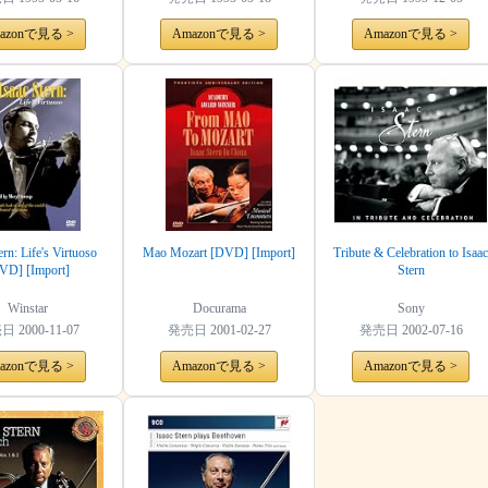
azonで見る >
Amazonで見る >
Amazonで見る >
ern: Life's Virtuoso
Mao Mozart [DVD] [Import]
Tribute & Celebration to Isaac
VD] [Import]
Stern
Winstar
Docurama
Sony
売日
2000-11-07
発売日
2001-02-27
発売日
2002-07-16
azonで見る >
Amazonで見る >
Amazonで見る >