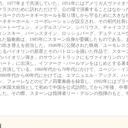
1977年まで共演していた。1951年にはアメリカ人ヴァイオ
クラスのために訪れただけで、公の場で演奏することはなかった。
ーヨークのカーネギーホールを取り壊しから守るために大きな
ーネギーホール・コーポレーションが設立され、その初代社長
ベートーヴェン、メンデルスゾーン、シベリウス、チャイコフ
ィンスキー、バーンスタイン、ロッシュバーグ、デュティユー
樹)」と題された協奏曲は、1985年にスターン自身が委嘱したものである
吹き替えを担当した。1946年に公開された映画「ユーモレス
じるバイオリンの新星とそのパトロンを描いた作品で、スター
上のバイオリン弾き」のサウンドトラックにもヴァイオリンのソ
・ハート」に出演し、イツァーク・パールマンをはじめとする著
共演している。1960年代から70年代にかけて、ユージン・イ
980年代から90年代にかけては、エマニュエル・アックス、ハ
、フォーレなどのピアノ四重奏曲を録音し、1992年にはブラ
ンが米国大統領として初めて中国を公式訪問してから7年後、中
した。その際、スターンは指揮者リー・デルンの指揮のもと、
源