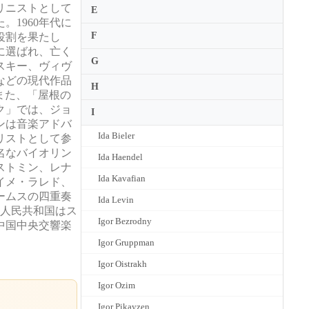
リニストとして
E
1960年代に
F
役割を果たし
に選ばれ、亡く
G
スキー、ヴィヴ
などの現代作品
H
。また、「屋根の
ク」では、ジョ
I
ンは音楽アドバ
Ida Bieler
リストとして参
名なバイオリン
Ida Haendel
ストミン、レナ
Ida Kavafian
イメ・ラレド、
ームスの四重奏
Ida Levin
華人民共和国はス
Igor Bezrodny
中国中央交響楽
Igor Gruppman
Igor Oistrakh
Igor Ozim
Igor Pikayzen