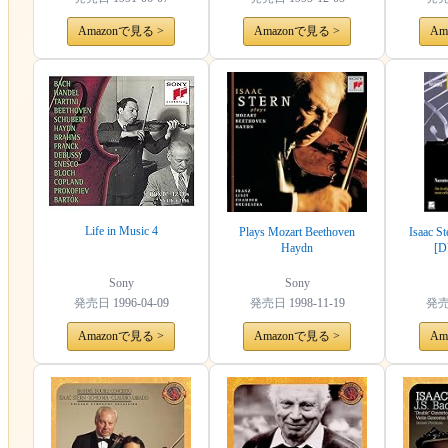
Amazonで見る >
Amazonで見る >
Am
Life in Music 4
Plays Mozart Beethoven
Isaac St
Haydn
[D
Sony
Sony
発売日
1996-04-09
発売日
1998-11-19
発
Amazonで見る >
Amazonで見る >
Am