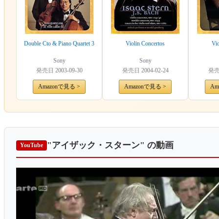
Double Cto & Piano Quartet 3
Violin Concertos
Vio
Sony
Sony
発売日
2003-09-30
発売日
2004-02-24
発
Amazonで見る >
Amazonで見る >
Am
"アイザック・スターン"
の動画
YouTube