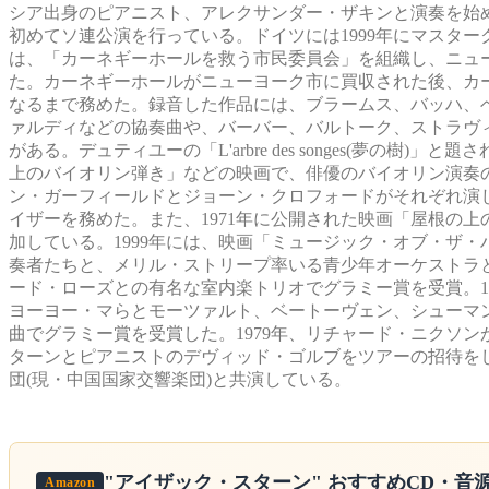
シア出身のピアニスト、アレクサンダー・ザキンと演奏を始め、
初めてソ連公演を行っている。ドイツには1999年にマスター
は、「カーネギーホールを救う市民委員会」を組織し、ニュ
た。カーネギーホールがニューヨーク市に買収された後、カ
なるまで務めた。録音した作品には、ブラームス、バッハ、
ァルディなどの協奏曲や、バーバー、バルトーク、ストラヴ
がある。デュティユーの「L'arbre des songes(夢の
上のバイオリン弾き」などの映画で、俳優のバイオリン演奏の
ン・ガーフィールドとジョーン・クロフォードがそれぞれ演
イザーを務めた。また、1971年に公開された映画「屋根の
加している。1999年には、映画「ミュージック・オブ・ザ
奏者たちと、メリル・ストリープ率いる青少年オーケストラと
ード・ローズとの有名な室内楽トリオでグラミー賞を受賞。1
ヨーヨー・マらとモーツァルト、ベートーヴェン、シューマン
曲でグラミー賞を受賞した。1979年、リチャード・ニクソ
ターンとピアニストのデヴィッド・ゴルブをツアーの招待を
団(現・中国国家交響楽団)と共演している。
"アイザック・スターン"
おすすめCD・音
Amazon