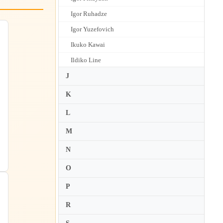
Igor Ruhadze
Igor Yuzefovich
Ikuko Kawai
Ildiko Line
Ilian Garnet
J
Ilona Feher
K
Ilya Gringolts
L
Ilya Grubert
M
Ilya Kaler
N
Ilya Konovalov
O
In Mo Yang
Ines Issel Burzynska
P
Inger van Vliet
R
Ingolf Turban