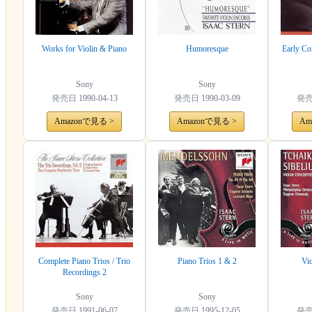
Works for Violin & Piano
Humoresque
Early Co
Sony
Sony
発売日
1990-04-13
発売日
1990-03-09
発
Amazonで見る >
Amazonで見る >
Am
Complete Piano Trios / Trio
Piano Trios 1 & 2
Vio
Recordings 2
Sony
Sony
発売日
1991-06-07
発売日
1995-12-05
発