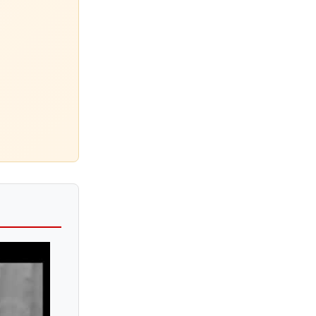
Ivan Galamian
Ivan Pochekin
Ivan Zenaty
Ivry Gitlis
Iwao Furusawa
Izumi Takeuchi