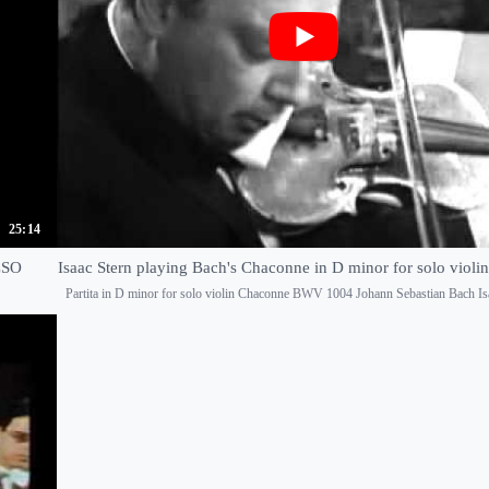
25:14
CSO
Isaac Stern playing Bach's Chaconne in D minor for solo violin
Partita in D minor for solo violin Chaconne BWV 1004 Johann Sebastian Bach Is