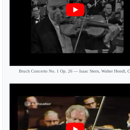
Bruch Concerto No. 1 Op. 26 — Isaac Stern, Walter Hendl, 