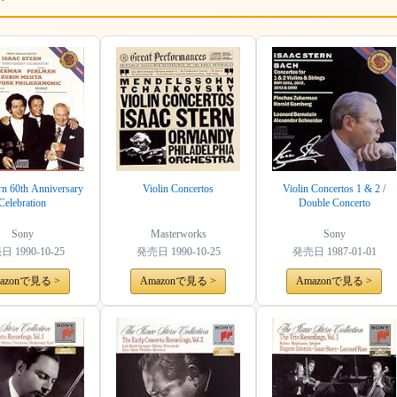
ern 60th Anniversary
Violin Concertos
Violin Concertos 1 & 2 /
Celebration
Double Concerto
Sony
Masterworks
Sony
売日
1990-10-25
発売日
1990-10-25
発売日
1987-01-01
azonで見る >
Amazonで見る >
Amazonで見る >