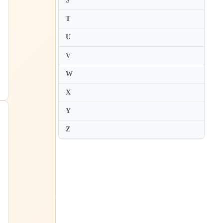
S
Ioana Cristina Goicea
T
Ioana Petcu-Colan
U
Ion Voicu
Iona Brown
V
Irakli Tsadaia
W
Irena Dubiska
X
Irene Duval
Y
Irina Bochkova
Z
Irina Chepizhnaya
Irina Muresanu
Irina Pak
Irina Simon-Renes
Irina Tseitlin
Irmina Trynkos
Irvine Arditti