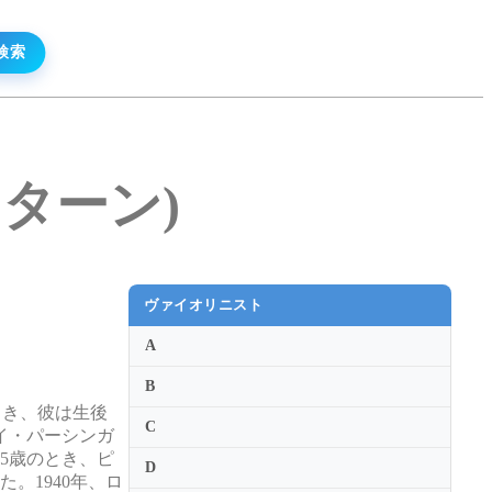
・スターン)
ヴァイオリニスト
A
B
とき、彼は生後
C
ルイ・パーシンガ
15歳のとき、ピ
D
。1940年、ロ