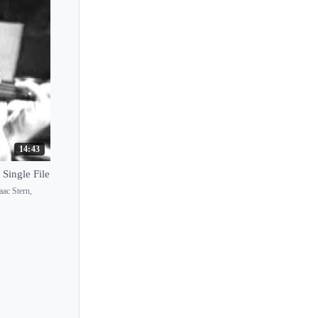
14:43
 Single File
aac Stern,