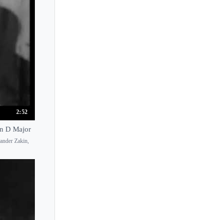
2:52
in D Major
xander Zakin,