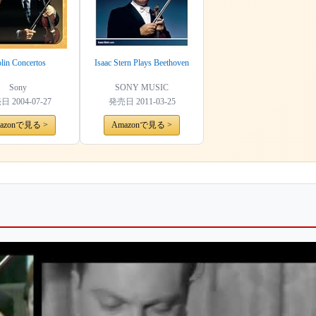
lin Concertos
Isaac Stern Plays Beethoven
Sony
SONY MUSIC
売日
2004-07-27
発売日
2011-03-25
azonで見る >
Amazonで見る >