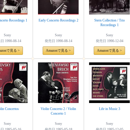
ncerto Recordings 1
Early Concerto Recordings 2
Stern Collection / Trio
Recordings 1
Sony
Sony
Sony
売日
1990-08-14
発売日
1990-08-14
発売日
1990-12-04
azonで見る >
Amazonで見る >
Amazonで見る >
lin Concertos
Violin Concerto 2 / Violin
Life in Music 3
Concerto 1
Sony
Sony
Sony
売日
1995-05-16
発売日
1995-05-18
発売日
1995-12-05