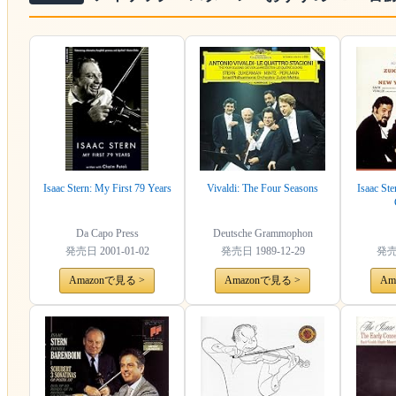
Isaac Stern: My First 79 Years
Vivaldi: The Four Seasons
Isaac St
Da Capo Press
Deutsche Grammophon
発売日
2001-01-02
発売日
1989-12-29
発
Amazonで見る >
Amazonで見る >
Am