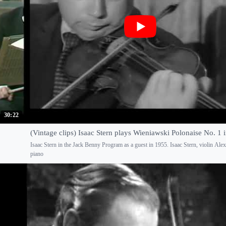
30:22
(Vintage clips) Isaac Stern plays Wieniawski Polonaise No. 1 
Isaac Stern in the Jack Benny Program as a guest in 1955. Isaac Stern, violin Ale
piano