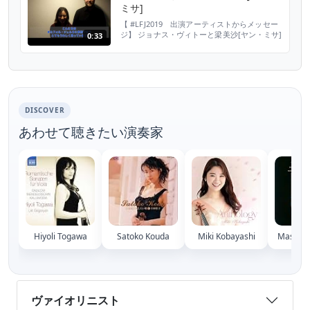
トーヴェン：弦楽四重奏曲第9番 作品59-3 ハ
ミサ]
長調 より、抜粋 ヴァル＝ド＝...
【 #LFJ2019 出演アーティストからメッセー
ジ】 ジョナス・ヴィトーと梁美沙[ヤン・ミサ]
0:33
の2人から、ラ・フォル・ジュルネ TOKYO
2019に向けてメッセージが届きました♪ 2人に
は、パリ国立音楽院で学んだという共通点が！
今回の共演がどのようなハーモニーになるか、
注目です。 ▼2人の共演公演 公演番号： 364
※4/3時点で完売です h...
DISCOVER
あわせて聴きたい演奏家
Hiyoli Togawa
Satoko Kouda
Miki Kobayashi
Masuko 
ヴァイオリニスト