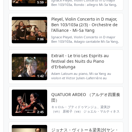
Ignace Pleyel, Violin Concerto in D major
5:59
Ben 103/103a, Rondo : allegro Mi-Sa Yang,
violin Orchestre de l'Alliance Pejman
Memarzadeh, direction Extrait du 37e
concert des Saison...
Pleyel, Violin Concerto in D major,
Ben 103/103a (2/3) - Orchestre de
l'Alliance - Mi-Sa Yang
Ignace Pleyel, Violin Concerto in D major
7:06
Ben 103/103a, Adagio cantabile Mi-Sa Yang,
violin Orchestre de l'Alliance Pejman
Memarzadeh, direction Extrait du 37e
concert des Saiso...
Extrait - Le trio Les Esprits au
festival des Nuits du Piano
d'Erbalunga
Adam Laloum au piano, Mi-sa Yang au
1:42
violon et Victor Julien-Laferrière au
violoncelle. (Tournage Christian Giugliano,
montage Anne-laure Louche) Abonnez-
vous à notre chaîne sur ...
QUATUOR ARDEO （アルデオ四重奏
団）
キャロル・プティドゥマンジュ、梁美沙
（vn） 原裕子（va） ジョエル・マルティネス
2:45
（vc） シューベルト：弦楽四重奏曲第14番
D.810 ニ短調 「死と乙女」 ハイドン：弦楽四
重奏曲作品33-3 ハ長調 「鳥」 クルターク：弦
楽四重奏のための小オフィチウム 作品28 ベー
ジョナス・ヴィトー＆梁美沙[ヤン・