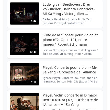
piano de Mozart, e...
Ludwig van Beethoven : Drei
Volkslieder (Barbara Hendricks /
Mi-Sa Yang / Victor Julien-
Laferrièr...
Barbara Hendricks (chant), Mi-Sa Yang
6:04
(violon), Victor Julien-Laferrière
(violoncelle), Roland Pöntinen (piano)
interprètent Drei Volkslieder (Cancion /
Schwedisches Wiegenlied ...
Suite de la "Sonate pour violon et
piano n°2, Opus 121, en ré
mineur" Robert Schumann
Festival "Les pages musicales de Lagrasse"
19:45
édition 2015 Mi-sa Yang, violon Adam
Laloum, Piano
Pleyel, Concerto pour violon - Mi-
Sa Yang - Orchestre de l'Alliance
Ignace Pleyel, Concerto pour violonon en
ré majeur, Benton 103/103a (Extrait) Mi-Sa
1:14
Yang, violon Orchestre de l'Alliance Pejman
Memarzadeh, direction Dans le cadre du
37ème conc...
Pleyel, Violin Concerto in D major,
Ben 103/103a (3/3) - Orchestre de
l'Alliance - Mi-Sa Yang