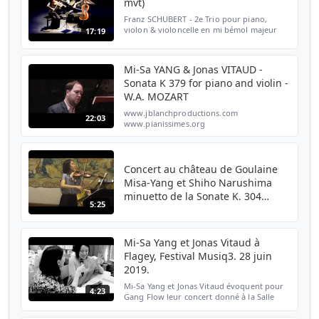
mvt)
Franz SCHUBERT - 2e Trio pour piano,
violon & violoncelle en mi bémol majeur
17:19
D.929 op.100 (2e et 3e mouvements) Adam
LALOUM, piano Mi-Sa YANG, violon Victor
JULIEN-LAFERRIERE, v...
Mi-Sa YANG & Jonas VITAUD -
Sonata K 379 for piano and violin -
W.A. MOZART
www.jblanchproductions.com
22:03
www.pianissimes.org
Concert au château de Goulaine
Misa-Yang et Shiho Narushima
minuetto de la Sonate K. 304
5:25
Mozart.
Mi-Sa Yang et Jonas Vitaud à
Flagey, Festival Musiq3. 28 juin
2019.
Mi-Sa Yang et Jonas Vitaud évoquent pour
4:23
Gang Flow leur concert donné à la Salle
Flagey de Bruxelles le 28 juin 2019. Au
programme, des sonates pour violon et