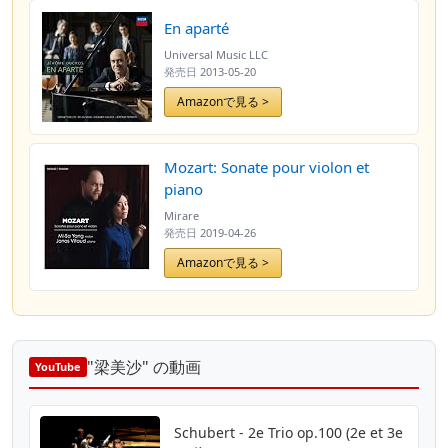
En aparté
Universal Music LLC
発売日
2013-05-20
Amazonで見る >
Mozart: Sonate pour violon et
piano
Mirare
発売日
2019-04-26
Amazonで見る >
"梁美沙" の動画
YouTube
Schubert - 2e Trio op.100 (2e et 3e